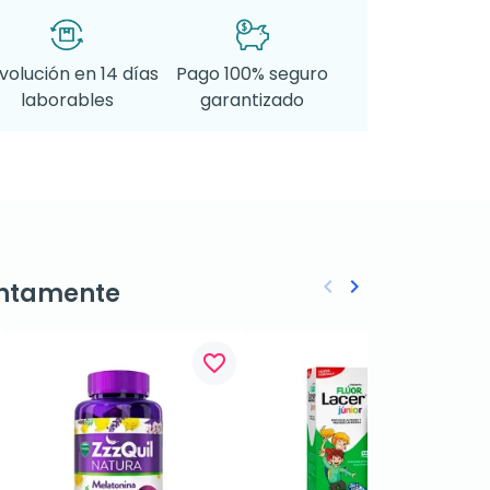
volución en 14 días
Pago 100% seguro
laborables
garantizado
keyboard_arrow_left
keyboard_arrow_right
ntamente
Anterior
Siguiente
favorite_border
favorite_border