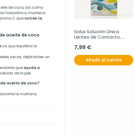
eite de coco, así como
ido hialurónico, manteca
itamina C que
nutren la
Solux Solución Única 
de aceite de coco
Lentes de Contacto, 
2x360ml.
a
ya que equilibra la
7,99 €
ieles secas, dejándoles un
Añadir al carrito
ioxidante que
ayuda a
células de la piel.
de aceite de coco?
a durante la mañana.