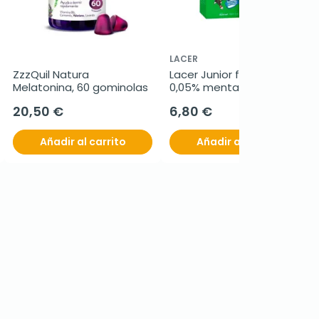
LACER
ZzzQuil Natura 
Lacer Junior flúor diario 
Melatonina, 60 gominolas
0,05% menta, 500 ml
20,50 €
6,80 €
Añadir al carrito
Añadir al carrito