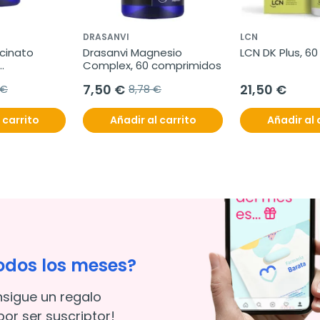
DRASANVI
LCN
cinato 
Drasanvi Magnesio 
LCN DK Plus, 6
Complex, 60 comprimidos
7,50 €
21,50 €
 €
8,78 €
 carrito
Añadir al carrito
Añadir al 
odos los meses?
nsigue un regalo
or ser suscriptor!