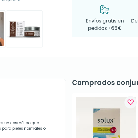
Envíos gratis en
De
pedidos +65€
Comprados conju
favorite_border
es un cosmético que
 para pieles normales o