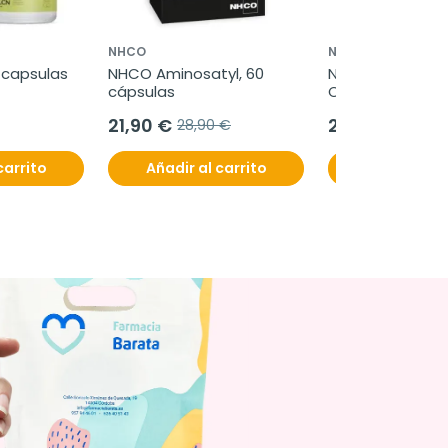
NHCO
NHCO
0 capsulas
NHCO Aminosatyl, 60 
NHCO Aminoskin
cápsulas
Celluoff, 2x56 c
blandas
21,90 €
29,95 €
28,90 €
37,95 
carrito
Añadir al carrito
Añadir al c