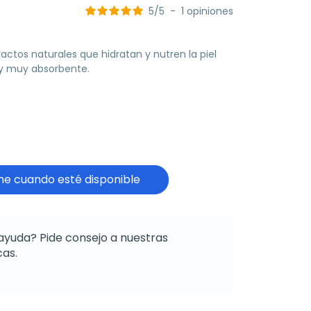
5
/
5
-
1
opiniones
ctos naturales que hidratan y nutren la piel
a y muy absorbente.
e cuando esté disponible
ayuda? Pide consejo a nuestras
as.