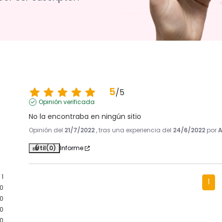
5
/
5
Opinión verificada
No la encontraba en ningún sitio
Opinión del
21/7/2022
, tras una experiencia del
24/6/2022
por
A
Útil
(0)
Informe
1
1
0
0
0
0