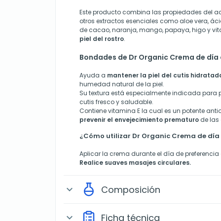
Este producto combina las propiedades del ac
otros extractos esenciales como aloe vera, ác
de cacao, naranja, mango, papaya, higo y v
piel del rostro
.
Bondades de Dr Organic Crema de día 
Ayuda a
mantener la piel del cutis hidratad
humedad natural de la piel.
Su textura está especialmente indicada para p
cutis fresco y saludable.
Contiene vitamina E la cual es un potente ant
prevenir el envejecimiento prematuro
de las 
¿Cómo utilizar Dr Organic Crema de día 
Aplicar la crema durante el día de preferenci
Realice suaves masajes circulares.
Composición
expand_more
Ficha técnica
expand_more