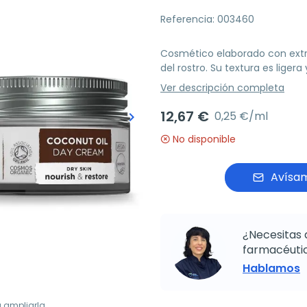
Referencia: 003460
Cosmético elaborado con extra
del rostro. Su textura es liger
Ver descripción completa
12,67 €
0,25 €/ml
keyboard_arrow_right
Siguiente
No disponible
Avísam
¿Necesitas 
farmacéutic
Hablamos
a ampliarla