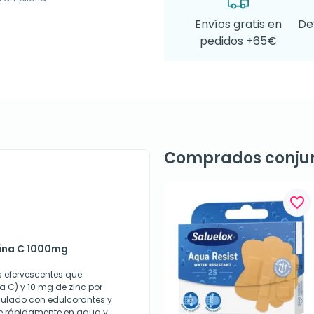
Envíos gratis en
De
pedidos +65€
Comprados conju
favorite_border
mina C 1000mg
 efervescentes que
 C) y 10 mg de zinc por
mulado con edulcorantes y
se rápidamente en agua y