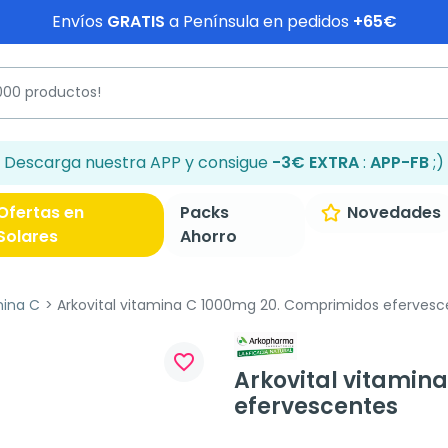
Envíos
GRATIS
a Península en pedidos
+65€
Descarga nuestra APP y consigue
-3€ EXTRA
:
APP-FB
;)
Ofertas en
Packs
Novedades
Solares
Ahorro
mina C
Arkovital vitamina C 1000mg 20. Comprimidos efervesc
favorite_border
Arkovital vitamin
efervescentes