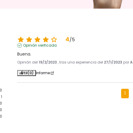
4
/
5
Opinión verificada
Buena.
Opinión del
19/2/2023
, tras una experiencia del
27/1/2023
por
A
Útil
(0)
Informe
0
1
1
0
0
0