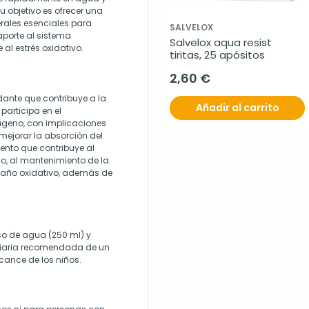
 objetivo es ofrecer una
rales esenciales para
SALVELOX
aporte al sistema
Salvelox aqua resist 
 al estrés oxidativo.
tiritas, 25 apósitos
2,60 €
dante que contribuye a la
Añadir al carrito
 participa en el
ágeno, con implicaciones
mejorar la absorción del
mento que contribuye al
o, al mantenimiento de la
l daño oxidativo, además de
so de agua (250 ml) y
 diaria recomendada de un
cance de los niños.