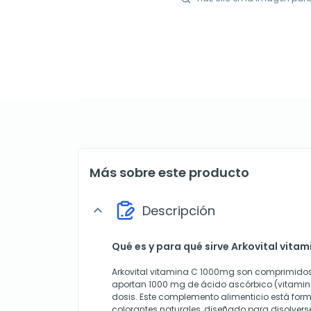
Más sobre este producto
Descripción
expand_more
Qué es y para qué sirve Arkovital vita
Arkovital vitamina C 1000mg son comprimidos
aportan 1000 mg de ácido ascórbico (vitamina
dosis. Este complemento alimenticio está for
colorantes naturales, diseñado para disolver