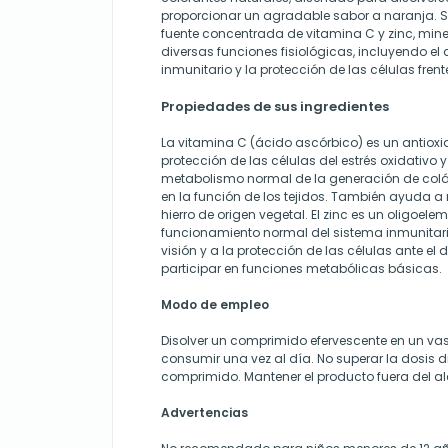
proporcionar un agradable sabor a naranja. Su
fuente concentrada de vitamina C y zinc, mine
diversas funciones fisiológicas, incluyendo el 
inmunitario y la protección de las células frente
Propiedades de sus ingredientes
La vitamina C (ácido ascórbico) es un antioxi
protección de las células del estrés oxidativo y
metabolismo normal de la generación de col
en la función de los tejidos. También ayuda a 
hierro de origen vegetal. El zinc es un oligoele
funcionamiento normal del sistema inmunitari
visión y a la protección de las células ante e
participar en funciones metabólicas básicas.
Modo de empleo
Disolver un comprimido efervescente en un va
consumir una vez al día. No superar la dosis
comprimido. Mantener el producto fuera del al
Advertencias