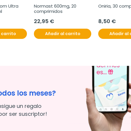
om Ultra 
Normast 600mg, 20 
Oniria, 30 com
l
comprimidos
22,95 €
8,50 €
 carrito
Añadir al carrito
Añadir al 
odos los meses?
nsigue un regalo
or ser suscriptor!