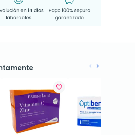
volución en 14 días
Pago 100% seguro
laborables
garantizado
keyboard_arrow_left
keyboard_arrow_right
ntamente
Anterior
Siguiente
favorite_border
favorite_border