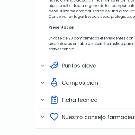
No recomendado para niños menores de 12 añ
hipersensibilidad a alguno de los component
debe utilizarse como sustituto de una dieta va
Conservar en lugar fresco y seco, protegido de 
Presentación
Envase de 20 comprimidos efervescentes con 
presentados en tubo de cierre hermético para 
efervescencia.
Puntos clave
expand_more
Composición
expand_more
Ficha técnica
expand_more
Nuestro consejo farmacéu
expand_more