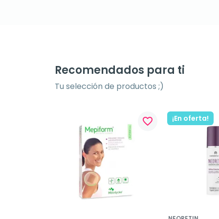
Recomendados para ti
Tu selección de productos ;)
¡En oferta!
favorite_border
NEORETIN