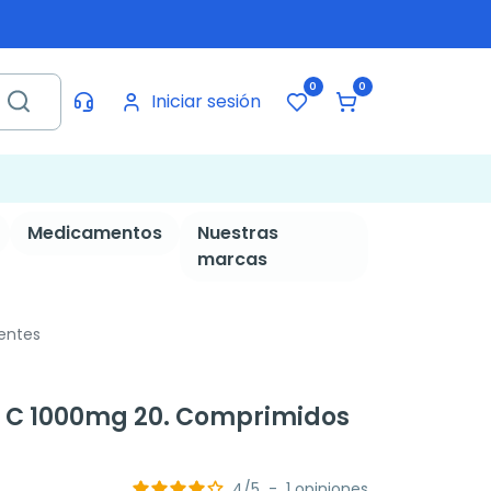
0
0
Iniciar sesión
Medicamentos
Nuestras
marcas
entes
a C 1000mg 20. Comprimidos
4
/
5
-
1
opiniones