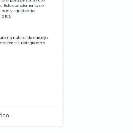
os ni para personas con
es. Este complemento no
riada y equilibrada.
la luz.
aroma natural de naranja,
mantener su integridad y
tico