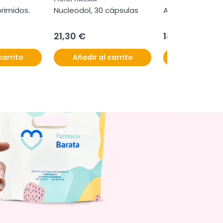
primidos.
Nucleodol, 30 cápsulas
Audibac, 30 co
21,30 €
18,95 €
carrito
Añadir al carrito
Añadir al c