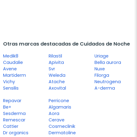
Otras marcas destacadas de Cuidados de Noche
Medik8
Rilastil
Uriage
Caudalie
Apivita
Bella aurora
Avene
Svr
Nuxe
Martiderm
Weleda
Filorga
Vichy
Atache
Neutrogena
Sensilis
Axovital
A-derma
Repavar
Perricone
Be+
Algamaris
Sesderma
Aora
Remescar
Cerave
Cattier
Cosmeclinik
Dr organics
Dermatoline