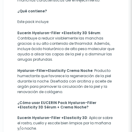
manchas características del envejecimiento.
¿Qué contiene?
Este pack incluye:
Eucerin Hyaluron-Filler +Elasticity 3D Sérum
:
Contribuye a reducir visiblemente las manchas
gracias a su alto contenido de thiamidol. Además,
incluye ácido hialurónico de alto peso molecular que
ayuda a alisar las capas de la piel y a disminuir las
arrugas profundas.
Hyaluron-Filler+Elasticity Crema Noche
: Producto
humectante que favorece la regeneración de la piel
durante la noche. Diseñada con arcitina y aceite de
argán para promover la circulación de la piel y la
renovación de colágeno
.
¿Cómo usar EUCERIN Pack Hyaluron-Filler
+Elasticity 3D Sérum + Crema Noche?
Eucerin Hyaluron-Filler +Elasticity 3D
: Aplicar sobre
el rostro, cuello y escote bien limpios por la mañana
y/o noche.