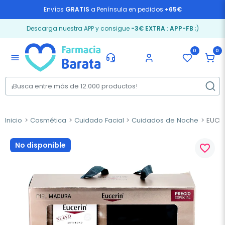
Envíos
GRATIS
a Península en pedidos
+65€
Descarga nuestra APP y consigue
-3€ EXTRA
:
APP-FB
;)
0
0
menu
Inicio
Cosmética
Cuidado Facial
Cuidados de Noche
EUCER
No disponible
favorite_border