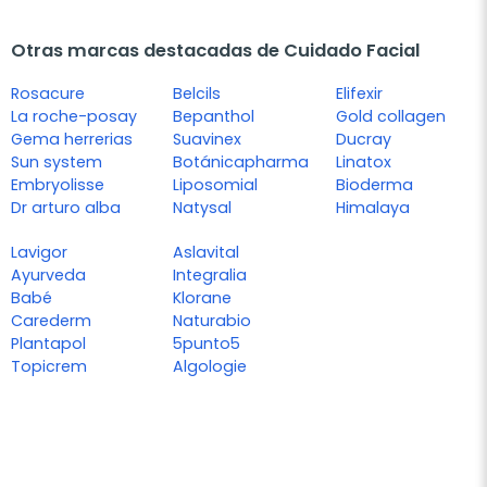
Otras marcas destacadas de Cuidado Facial
Rosacure
Belcils
Elifexir
La roche-posay
Bepanthol
Gold collagen
Gema herrerias
Suavinex
Ducray
Sun system
Botánicapharma
Linatox
Embryolisse
Liposomial
Bioderma
Dr arturo alba
Natysal
Himalaya
Lavigor
Aslavital
Ayurveda
Integralia
Babé
Klorane
Carederm
Naturabio
Plantapol
5punto5
Topicrem
Algologie