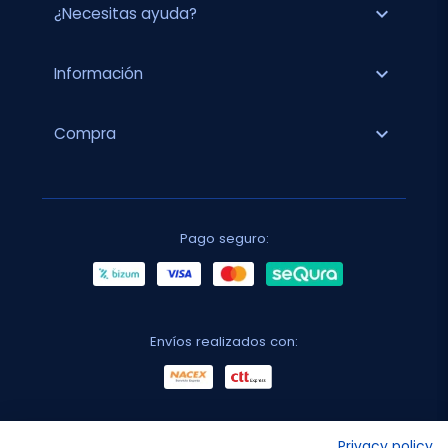
expand_more
¿Necesitas ayuda?
expand_more
Información
expand_more
Compra
Pago seguro:
Envíos realizados con:
No lo decimos nosotros...
Privacy policy