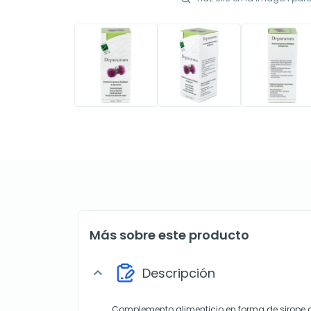
Más sobre este producto
Descripción
expand_more
Complemento alimenticio en forma de sirope