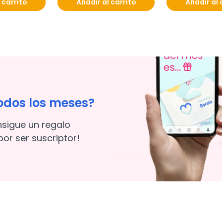
 carrito
Añadir al carrito
Añadir al 
odos los meses?
nsigue un regalo
or ser suscriptor!