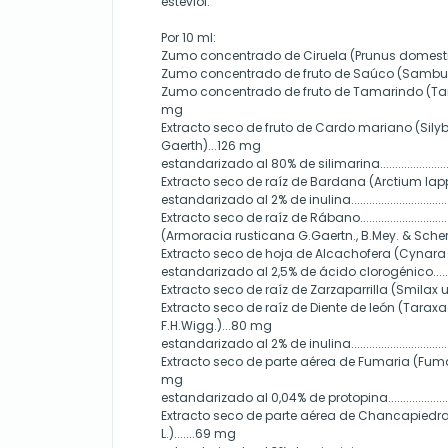
esteviol.
Por 10 ml:
Zumo concentrado de Ciruela (Prunus domestica L.
Zumo concentrado de fruto de Saúco (Sambucu
Zumo concentrado de fruto de Tamarindo (Tama
mg
Extracto seco de fruto de Cardo mariano (Sil
Gaerth)...126 mg
estandarizado al 80% de silimarina......................
Extracto seco de raíz de Bardana (Arctium lappa
estandarizado al 2% de inulina..............................
Extracto seco de raíz de Rábano...........................
(Armoracia rusticana G.Gaertn., B.Mey. & Scherb
Extracto seco de hoja de Alcachofera (Cynara 
estandarizado al 2,5% de ácido clorogénico...........
Extracto seco de raíz de Zarzaparrilla (Smilax uti
Extracto seco de raíz de Diente de león (Tarax
F.H.Wigg.)...80 mg
estandarizado al 2% de inulina.....................................
Extracto seco de parte aérea de Fumaria (Fumaria of
mg
estandarizado al 0,04% de protopina...........................
Extracto seco de parte aérea de Chancapiedra 
L.).......69 mg