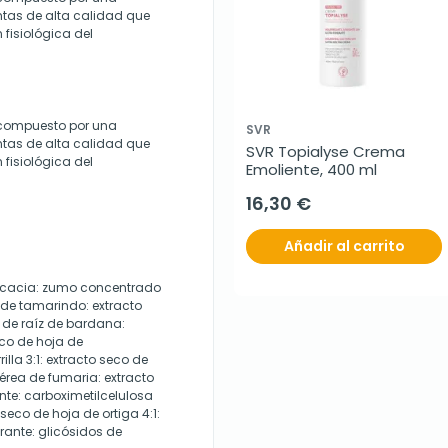
ntas de alta calidad que
fisiológica del
 compuesto por una
SVR
ntas de alta calidad que
SVR Topialyse Crema 
fisiológica del
Emoliente, 400 ml
16,30 €
Añadir al carrito
 acacia: zumo concentrado
 de tamarindo: extracto
 de raíz de bardana:
eco de hoja de
lla 3:1: extracto seco de
aérea de fumaria: extracto
te: carboximetilcelulosa
 seco de hoja de ortiga 4:1:
rante: glicósidos de