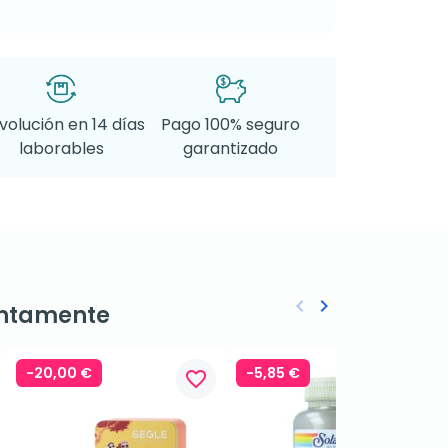
volución en 14 días
Pago 100% seguro
laborables
garantizado
keyboard_arrow_left
keyboard_arrow_right
ntamente
Anterior
Siguiente
-20,00 €
-5,85 €
favorite_border
favorite_border