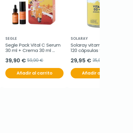
SEGLE
SOLARAY
Segle Pack Vital C Serum 
Solaray vitamina D3 & K2, 
30 ml + Crema 30 ml 
120 cápsulas vegetales
Regalo
39,90 €
29,95 €
59,90 €
35,80 €
Añadir al carrito
Añadir al carrito