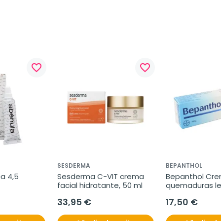
favorite_border
favorite_border
SESDERMA
BEPANTHOL
a 4,5 
Sesderma C-VIT crema 
Bepanthol Cre
facial hidratante, 50 ml
quemaduras le
33,95 €
17,50 €