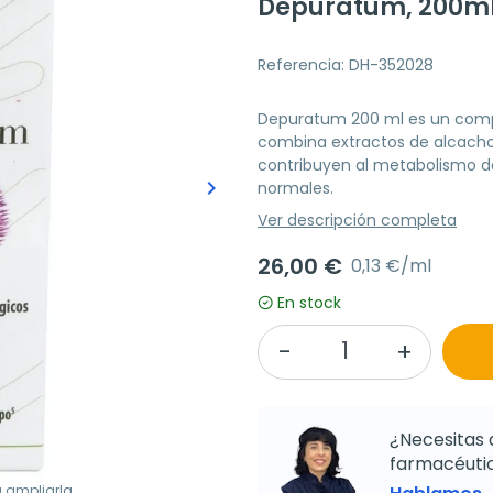
Depuratum, 200ml 
Referencia: DH-352028
Depuratum 200 ml es un compl
combina extractos de alcachof
contribuyen al metabolismo de 
keyboard_arrow_right
normales.
Siguiente
Ver descripción completa
26,00 €
0,13 €/ml
En stock
¿Necesitas 
farmacéutic
a ampliarla