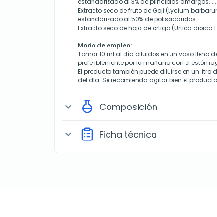
estandarizado al 3% de principios amargos.................
Extracto seco de fruto de Goji (Lycium barbarum L.)....
estandarizado al 50% de polisacáridos.......................
Extracto seco de hoja de ortiga (Urtica dioica L.), 4:1.
Modo de empleo:
Tomar 10 ml al día diluidos en un vaso lleno d
preferiblemente por la mañana con el estóma
El producto también puede diluirse en un litro 
del día. Se recomienda agitar bien el producto
Composición
expand_more
Ficha técnica
expand_more