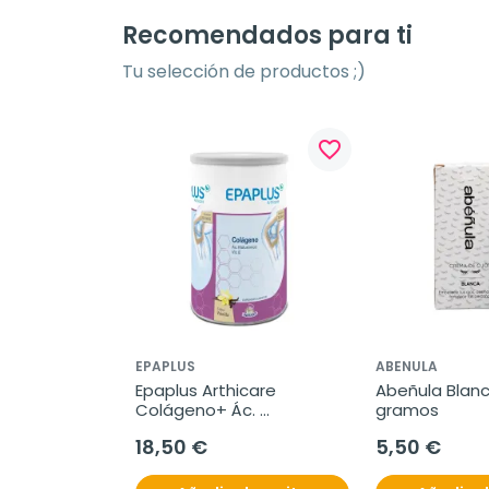
Recomendados para ti
Tu selección de productos ;)
favorite_border
EPAPLUS
ABENULA
Epaplus Arthicare 
Abeñula Blanc
Colágeno+ Ác. 
gramos
Hialurónico, 305g
18,50 €
5,50 €