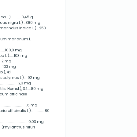
)............3,45 g
s nigra L.) ..380 mg
rindus indica L.)...253
ybum marianum L.
......100,8 mg
 L.).....103 mg
....2 mg
.....103 mg
.), 4:1
scolymus L.)....92 mg
..............2,3 mg
lis Hemsl.), 3:1....80 mg
acum officinale
.......................1,6 mg
ficinalis L.)...............80
........................0,03 mg
(Phyllanthus niruri