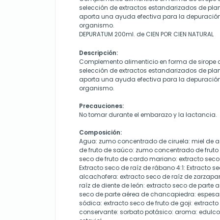
selección de extractos estandarizados de pla
aporta una ayuda efectiva para la depuración 
organismo.
DEPURATUM 200ml. de CIEN POR CIEN NATURAL
Descripción:
Complemento alimenticio en forma de sirope
selección de extractos estandarizados de pla
aporta una ayuda efectiva para la depuración 
organismo.
Precauciones:
No tomar durante el embarazo y la lactancia.
Composición:
Agua: zumo concentrado de ciruela: miel de
de fruto de saúco: zumo concentrado de fruto
seco de fruto de cardo mariano: extracto seco
Extracto seco de raíz de rábano 4:1: Extracto s
alcachofera: extracto seco de raíz de zarzaparri
raíz de diente de león: extracto seco de parte 
seco de parte aérea de chancapiedra: espesan
sódica: extracto seco de fruto de goji: extracto
conservante: sorbato potásico: aroma: edulco