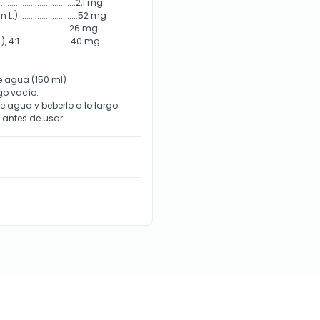
........................2,1 mg
........................52 mg
........................26 mg
.......................40 mg
e agua (150 ml)
go vacío.
de agua y beberlo a lo largo
 antes de usar.