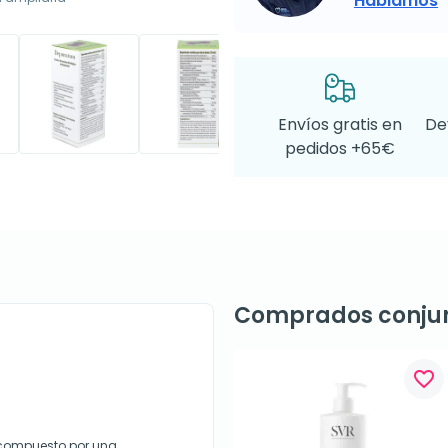
Hablamos
Envíos gratis en
De
pedidos +65€
Comprados conju
favorite_border
 compuesto por una