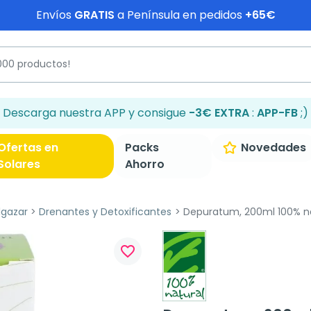
Envíos
GRATIS
a Península en pedidos
+65€
Descarga nuestra APP y consigue
-3€ EXTRA
:
APP-FB
;)
Ofertas en
Packs
Novedades
Solares
Ahorro
lgazar
Drenantes y Detoxificantes
Depuratum, 200ml 100% na
favorite_border