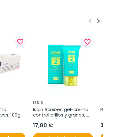
keyboard_arrow_left
keyboard_arrow_right
favorite_border
favorite_border
ISDIN
ma 
Isdin Acniben gel-crema 
Retilut, 60 caps
ves. 100g
control brillos y granos, 
40 ml
17,80 €
32,50 €