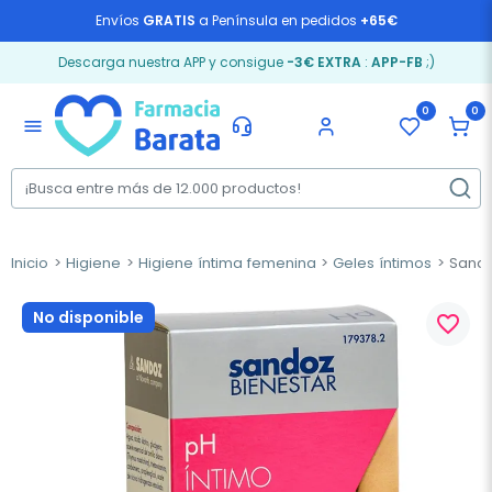
Envíos
GRATIS
a Península en pedidos
+65€
Descarga nuestra APP y consigue
-3€ EXTRA
:
APP-FB
;)
0
0
menu
Inicio
Higiene
Higiene íntima femenina
Geles íntimos
Sandoz
No disponible
favorite_border