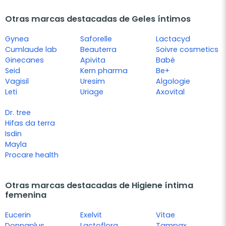
Otras marcas destacadas de Geles íntimos
Gynea
Saforelle
Lactacyd
Cumlaude lab
Beauterra
Soivre cosmetics
Ginecanes
Apivita
Babé
Seid
Kern pharma
Be+
Vagisil
Uresim
Algologie
Leti
Uriage
Axovital
Dr. tree
Hifas da terra
Isdin
Mayla
Procare health
Otras marcas destacadas de Higiene íntima
femenina
Eucerin
Exelvit
Vitae
Donnaplus
Lactoflora
Tampax