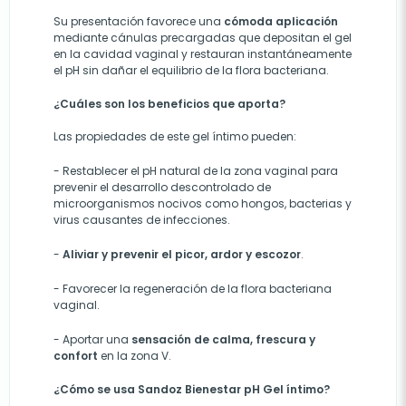
Su presentación favorece una
cómoda aplicación
mediante cánulas precargadas que depositan el gel
en la cavidad vaginal y restauran instantáneamente
el pH sin dañar el equilibrio de la flora bacteriana.
¿Cuáles son los beneficios que aporta?
Las propiedades de este gel íntimo pueden:
-
Restablecer el pH natural de la zona vaginal para
prevenir el desarrollo descontrolado de
microorganismos nocivos como hongos, bacterias
y
virus causantes de infecciones.
-
Aliviar y prevenir el picor, ardor
y
escozor
.
-
Favorecer la regeneración de la flora bacteriana
vaginal.
- Aportar una
sensación de calma, frescura y
confort
en la zona V.
¿Cómo se usa Sandoz Bienestar pH Gel íntimo?