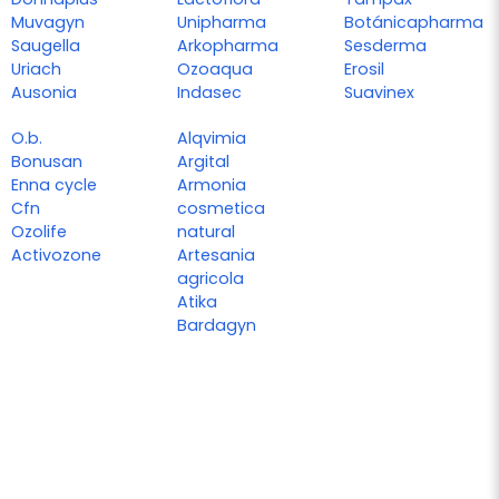
Muvagyn
Unipharma
Botánicapharma
Saugella
Arkopharma
Sesderma
Uriach
Ozoaqua
Erosil
Ausonia
Indasec
Suavinex
O.b.
Alqvimia
Bonusan
Argital
Enna cycle
Armonia
Cfn
cosmetica
Ozolife
natural
Activozone
Artesania
agricola
Atika
Bardagyn