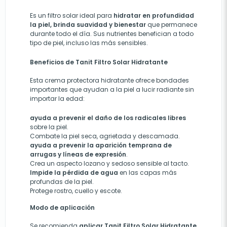
Es un filtro solar ideal para
hidratar en profundidad
la piel, brinda suavidad y bienestar
que permanece
durante todo el día. Sus nutrientes benefician a todo
tipo de piel, incluso las más sensibles.
Beneficios de Tanit Filtro Solar Hidratante
Esta crema protectora hidratante ofrece bondades
importantes que ayudan a la piel a lucir radiante sin
importar la edad:
ayuda a prevenir el daño de los radicales libres
sobre la piel.
Combate la piel seca, agrietada y d
escamada
.
ayuda a prevenir
la aparición temprana de
arrugas y líneas de expresión
.
Crea un aspecto lozano y sedoso sensible al tacto.
Impide la
pérdida
de agua
en las capas más
profundas de la piel.
Protege rostro, cuello y escote
.
Modo de aplicación
Se recomienda
aplicar Tanit Filtro Solar Hidratante