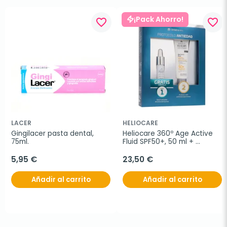
¡Pack Ahorro!
favorite_border
favorite_border
LACER
HELIOCARE
Gingilacer pasta dental, 
Heliocare 360º Age Active 
75ml.
Fluid SPF50+, 50 ml + 
REGALO Age Barrier 
Hyaluboost Serum
5,95 €
23,50 €
Añadir al carrito
Añadir al carrito