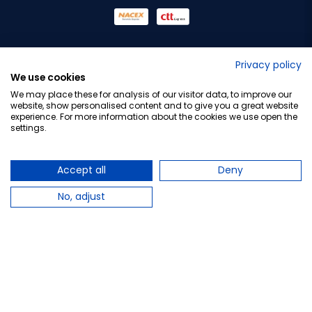
No lo decimos nosotros...
Privacy policy
We use cookies
¡Tu opinión es importante!
We may place these for analysis of our visitor data, to improve our
website, show personalised content and to give you a great website
experience. For more information about the cookies we use open the
settings.
Copyright © 2010-2026 Farmacia Barata S.L. Todos los
derechos reservados.
Accept all
Deny
No, adjust
Total:
13,90 €
−
+
Añadir al carrito