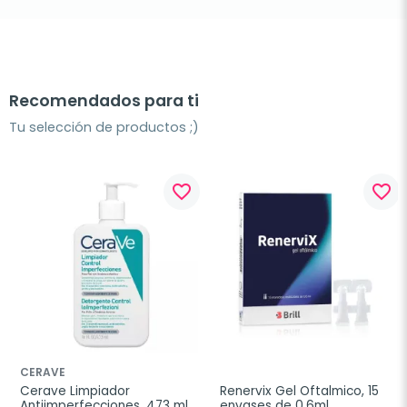
Recomendados para ti
Tu selección de productos ;)
favorite_border
favorite_border
CERAVE
Cerave Limpiador 
Renervix Gel Oftalmico, 15 
Antiimperfecciones, 473 ml
envases de 0,6ml