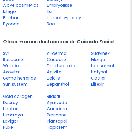
Alove cosmetics
Embryolisse
Ichigo
Esi
Banban
La roche-posay
Byoode
Roc
Otras marcas destacadas de Cuidado Facial
Svr
A-derma
Suavinex
Rosacure
Caudalie
Filorga
Weleda
Dr arturo alba
Liposomial
Axovital
Apivita
Natysal
Gema herrerias
Belcils
Cattier
Sun system
Bepanthol
Elifexir
Gold collagen
Rilastil
Ducray
Ayurveda
Linatox
Carederm
Himalaya
Perricone
Lavigor
Plantapol
Nuxe
Topicrem