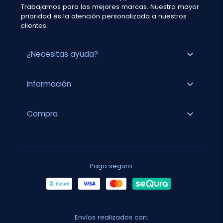
Trabajamos para las mejores marcas. Nuestra mayor
prioridad es la atención personalizada a nuestros
clientes.
expand_more
¿Necesitas ayuda?
expand_more
Información
expand_more
Compra
Pago seguro:
Envíos realizados con: