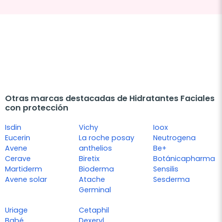
Otras marcas destacadas de Hidratantes Faciales
con protección
Isdin
Vichy
Ioox
Eucerin
La roche posay
Neutrogena
Avene
anthelios
Be+
Cerave
Biretix
Botánicapharma
Martiderm
Bioderma
Sensilis
Avene solar
Atache
Sesderma
Germinal
Uriage
Cetaphil
Babé
Dexeryl