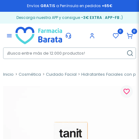
Envíos
GRATIS
a Península en pedidos
+65€
Descarga nuestra APP y consigue
-3€ EXTRA
:
APP-FB
;)
0
0
menu
Inicio
Cosmética
Cuidado Facial
Hidratantes Faciales con pr
favorite_border