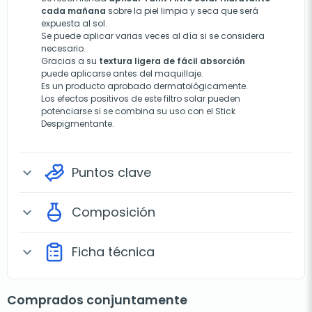
cada mañana
sobre la piel limpia y seca que será
expuesta al sol
.
Se puede aplicar varias veces al día si se considera
necesario
.
Gracias a su
textura ligera de fácil absorción
puede aplicarse antes del maquillaje.
Es un producto aprobado dermatológicamente.
Los efectos positivos de este filtro solar pueden
potenciarse si se combina su uso con el Stick
Despigmentante.
Puntos clave
expand_more
Composición
expand_more
Ficha técnica
expand_more
Comprados conjuntamente