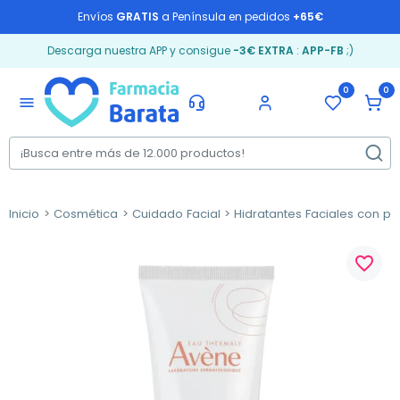
Envíos
GRATIS
a Península en pedidos
+65€
Descarga nuestra APP y consigue
-3€ EXTRA
:
APP-FB
;)
0
0
menu
Inicio
Cosmética
Cuidado Facial
Hidratantes Faciales con pr
favorite_border