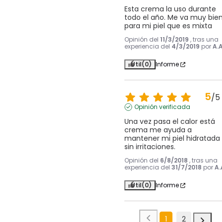
Esta crema la uso durante 
todo el año. Me va muy bien
para mi piel que es mixta
Opinión del
11/3/2019
, tras una
experiencia del
4/3/2019
por
A.A
Útil
(0)
Informe
5
/
5
Opinión verificada
Una vez pasa el calor está 
crema me ayuda a 
mantener mi piel hidratada 
sin irritaciones.
Opinión del
6/8/2018
, tras una
experiencia del
31/7/2018
por
A.
Útil
(0)
Informe
1
2