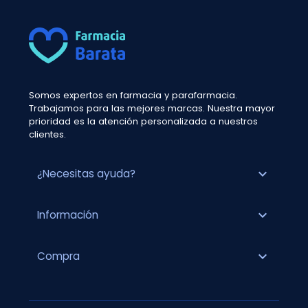
Somos expertos en farmacia y parafarmacia.
Trabajamos para las mejores marcas. Nuestra mayor
prioridad es la atención personalizada a nuestros
clientes.
expand_more
¿Necesitas ayuda?
expand_more
Información
expand_more
Compra