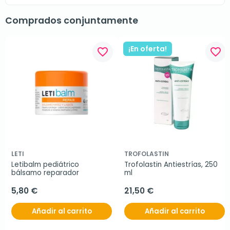
Comprados conjuntamente
¡En oferta!
favorite_border
favorite_border
LETI
TROFOLASTIN
Letibalm pediátrico 
Trofolastin Antiestrías, 250 
bálsamo reparador
ml
5,80 €
21,50 €
Añadir al carrito
Añadir al carrito