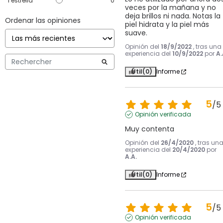
1
estrella
0
veces por la mañana y no 
deja brillos ni nada. Notas la 
Ordenar las opiniones
piel hidrata y la piel más 
suave.
Opinión del
18/9/2022
, tras una
experiencia del
10/9/2022
por
A.
Útil
(0)
Informe
5
/
5
Opinión verificada
Muy contenta
Opinión del
26/4/2020
, tras un
experiencia del
20/4/2020
por
A.A.
Útil
(0)
Informe
5
/
5
Opinión verificada