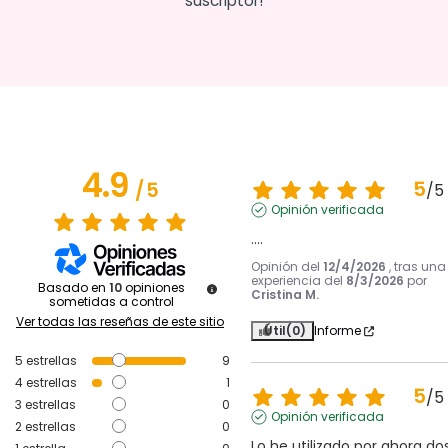
suscriptor!
4.9
5
/
5
/
5
Opinión verificada
....
Opinión del
12/4/2026
, tras una
experiencia del
8/3/2026
por
Basado en
10
opiniones
Cristina M.
sometidas a control
Ver todas las reseñas de este sitio
Útil
(0)
Informe
5
estrellas
9
4
estrellas
1
5
/
5
3
estrellas
0
Opinión verificada
2
estrellas
0
Lo he utilizado por ahora dos