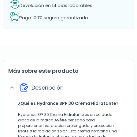
Devolución en 14 días laborables
Pago 100% seguro garantizado
Más sobre este producto
Descripción
expand_more
¿Qué es Hydrance SPF 30 Crema Hidratante?
Hydrance SPF 30 Crema Hidratante es un cuidado
diario de la marca
Avène
pensado para
proporcionar hidratación prolongada y protección
frente a la radiación solar. Esta crema combina una
fórmula hidratante inteligente con un factor de