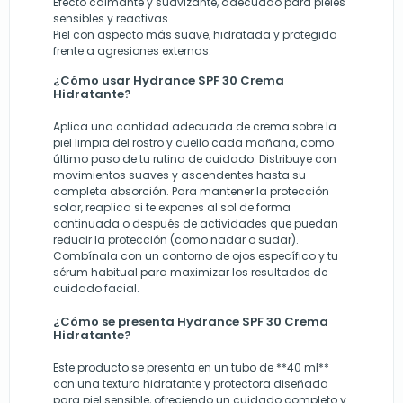
Efecto calmante y suavizante, adecuado para pieles
sensibles y reactivas.
Piel con aspecto más suave, hidratada y protegida
frente a agresiones externas.
¿Cómo usar Hydrance SPF 30 Crema
Hidratante?
Aplica una cantidad adecuada de crema sobre la
piel limpia del rostro y cuello cada mañana, como
último paso de tu rutina de cuidado. Distribuye con
movimientos suaves y ascendentes hasta su
completa absorción. Para mantener la protección
solar, reaplica si te expones al sol de forma
continuada o después de actividades que puedan
reducir la protección (como nadar o sudar).
Combínala con un contorno de ojos específico y tu
sérum habitual para maximizar los resultados de
cuidado facial.
¿Cómo se presenta Hydrance SPF 30 Crema
Hidratante?
Este producto se presenta en un tubo de **40 ml**
con una textura hidratante y protectora diseñada
para piel sensible, ofreciendo un cuidado completo y