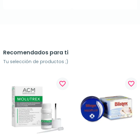
Recomendados para ti
Tu selección de productos ;)
favorite_border
favorite_border