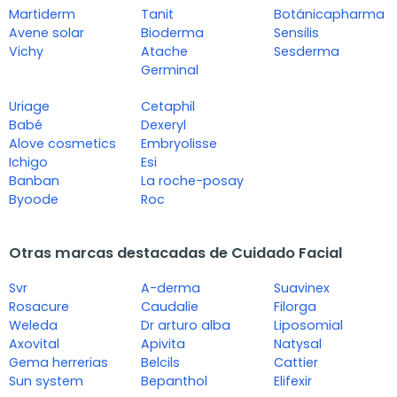
Martiderm
Tanit
Botánicapharma
Avene solar
Bioderma
Sensilis
Vichy
Atache
Sesderma
Germinal
Uriage
Cetaphil
Babé
Dexeryl
Alove cosmetics
Embryolisse
Ichigo
Esi
Banban
La roche-posay
Byoode
Roc
Otras marcas destacadas de Cuidado Facial
Svr
A-derma
Suavinex
Rosacure
Caudalie
Filorga
Weleda
Dr arturo alba
Liposomial
Axovital
Apivita
Natysal
Gema herrerias
Belcils
Cattier
Sun system
Bepanthol
Elifexir