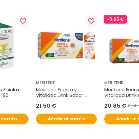
-0,65 €
favorite_border
favorite_border
MERITENE
MERITENE
 Fisiolax 
Meritene Fuerza y 
Meritene Fuerza
 90 
Vitalidad Drink Sabor 
Vitalidad Drink 
Vainilla, 12 x 180 ml
Chocolate, 12 x
21,50 €
20,85 €
21,50
 carrito
Añadir al carrito
Añadir al 