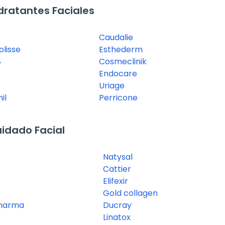
ratantes Faciales
Caudalie
lisse
Esthederm
8
Cosmeclinik
Endocare
Uriage
il
Perricone
idado Facial
Natysal
Cattier
Elifexir
Gold collagen
pharma
Ducray
Linatox