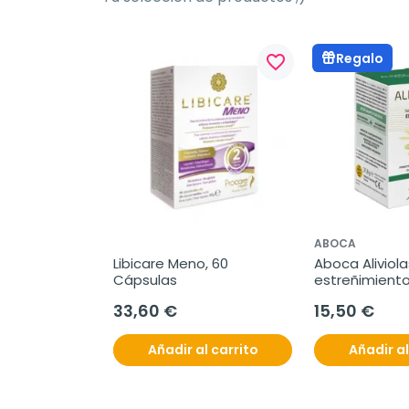
Regalo
favorite_border
ABOCA
Libicare Meno, 60 
Aboca Aliviolas
Cápsulas
estreñimiento,
cápsulas
33,60 €
15,50 €
Añadir al carrito
Añadir al