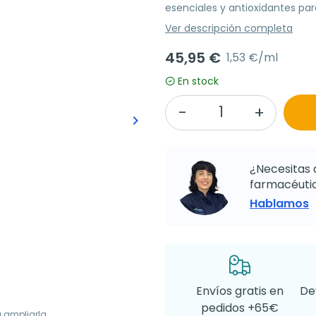
esenciales y antioxidantes pa
Ver descripción completa
45,95 €
1,53 €/ml
En stock
keyboard_arrow_right
Siguiente
¿Necesitas 
farmacéutic
Hablamos
Envíos gratis en
De
pedidos +65€
a ampliarla