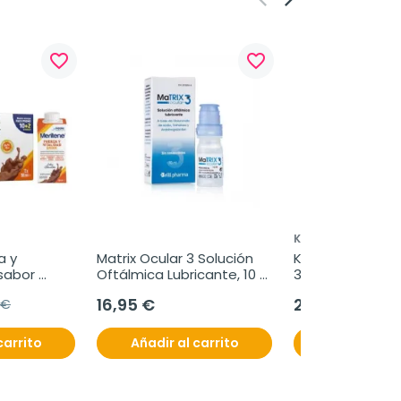
favorite_border
favorite_border
KONCARE
 y 
Matrix Ocular 3 Solución 
Koncare Biotech
sabor 
Oftálmica Lubricante, 10 
30 cápsulas, 87
 180 ml
ml
16,95 €
23,80 €
 €
carrito
Añadir al carrito
Añadir al c