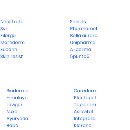
Neostrata
Sensilis
Svr
Pharmamel
Filorga
Bella aurora
Martiderm
Unipharma
Eucerin
A-derma
Skin resist
5punto5
Bioderma
Carederm
Himalaya
Plantapol
Lavigor
Topicrem
Nuxe
Aslavital
Ayurveda
Integralia
Babé
Klorane