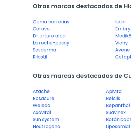
Otras marcas destacadas de Hid
Gema herrerias
Isdin
Cerave
Embryo
Dr arturo alba
Medik
La roche-posay
Vichy
Sesderma
Avene
Rilastil
Cetaph
Otras marcas destacadas de Cu
Atache
Apivita
Rosacure
Belcils
Weleda
Bepanthol
Axovital
Suavinex
Sun system
Botánica
Neutrogena
Liposomial