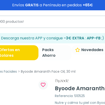
Envíos
GRATIS
a Península en pedidos
+65€
Descarga nuestra APP y consigue
-3€ EXTRA
:
APP-FB
;)
Ofertas en
Packs
Novedades
Solares
Ahorro
es Faciales
Byoode Amaranth Face Oil, 30 ml
favorite_border
Byoode Amaranth F
Referencia: 510525
Nutre y calma tu piel con Byo