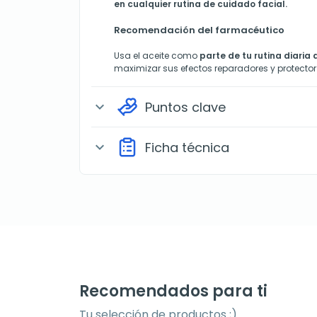
en cualquier rutina de cuidado facial.
Recomendación del farmacéutico
Usa el aceite como
parte de tu rutina diaria
maximizar sus efectos reparadores y protector d
Puntos clave
expand_more
Ficha técnica
expand_more
Recomendados para ti
Tu selección de productos ;)