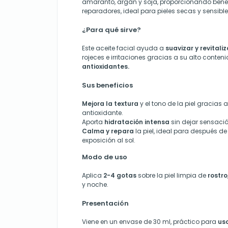
amaranto, argán y soja, proporcionando benef
reparadores, ideal para pieles secas y sensible
¿Para qué sirve?
Este aceite facial ayuda a
suavizar y revitaliz
rojeces e irritaciones gracias a su alto conten
antioxidantes.
Sus beneficios
Mejora la textura
y el tono de la piel gracias a
antioxidante.
Aporta
hidratación intensa
sin dejar sensaci
Calma y repara
la piel, ideal para después d
exposición al sol.
Modo de uso
Aplica
2-4 gotas
sobre la piel limpia de
rostro
y noche.
Presentación
Viene en un envase de 30 ml, práctico para
uso