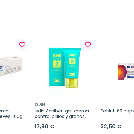
favorite_border
favorite_border
ISDIN
ema 
Isdin Acniben gel-crema 
Retilut, 60 cap
eves. 100g
control brillos y granos, 
40 ml
17,80 €
32,50 €