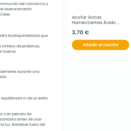
isminución del cansancio y
i el asesoramiento
iales.
Acofar Gotas 
Humectantes Ácido 
Hialurónico, 10 ml.
3,70 €
lta biodisponibilidad que
Añadir al carrito
 síntesis de proteínas,
os huesos.
iblemente durante una
ada.
equilibrada ni de un estilo
s o en periodo de
sanitario antes de usar.
la luz. Mantener fuera del