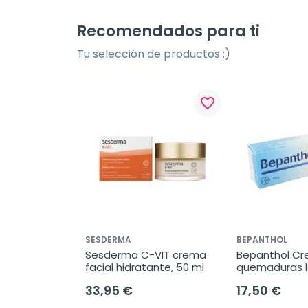
Recomendados para ti
Tu selección de productos ;)
favorite_border
SESDERMA
BEPANTHOL
Sesderma C-VIT crema 
Bepanthol Cr
facial hidratante, 50 ml
quemaduras l
33,95 €
17,50 €