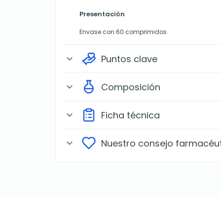
Presentación
Envase con 60 comprimidos.
Puntos clave
expand_more
Composición
expand_more
Ficha técnica
expand_more
Nuestro consejo farmacéu
expand_more