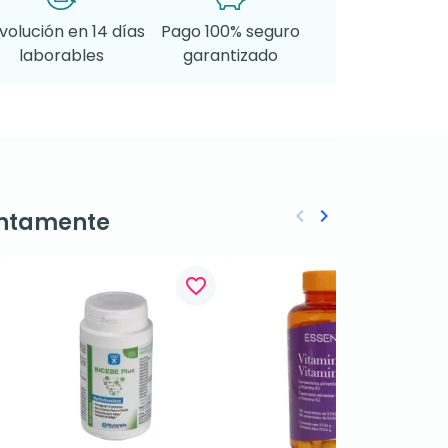
volución en 14 días
Pago 100% seguro
laborables
garantizado
keyboard_arrow_left
keyboard_arrow_right
ntamente
Anterior
Siguiente
favorite_border
favorite_border