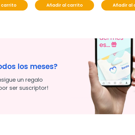
 carrito
Añadir al carrito
Añadir al 
odos los meses?
nsigue un regalo
or ser suscriptor!