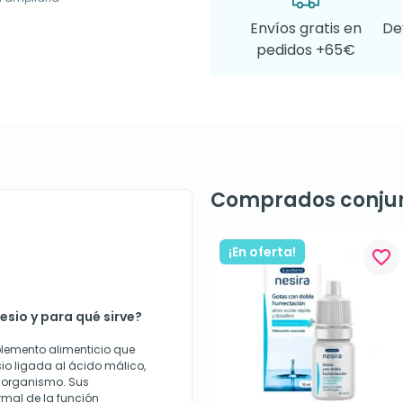
Envíos gratis en
De
pedidos +65€
Comprados conju
¡En oferta!
favorite_border
sio y para qué sirve?
lemento alimenticio que
o ligada al ácido málico,
l organismo. Sus
rmal de la función