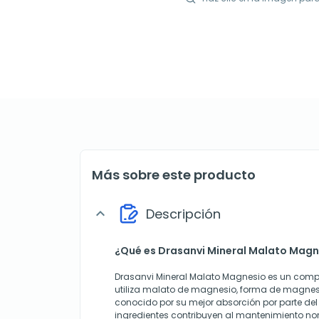
Más sobre este producto
Descripción
expand_more
¿Qué es Drasanvi Mineral Malato Magne
Drasanvi Mineral Malato Magnesio es un comp
utiliza malato de magnesio, forma de magnesi
conocido por su mejor absorción por parte de
ingredientes contribuyen al mantenimiento no