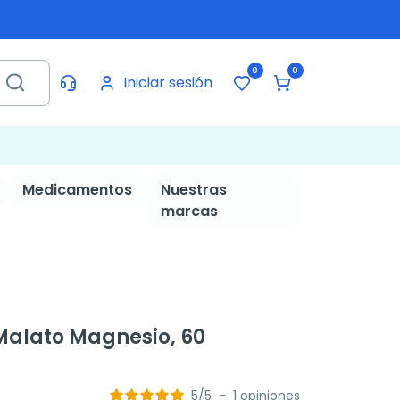
0
0
Iniciar sesión
Medicamentos
Nuestras
marcas
Malato Magnesio, 60
5
/
5
-
1
opiniones