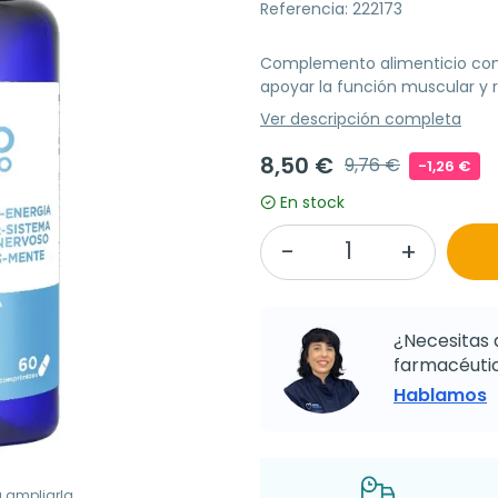
Referencia: 222173
Complemento alimenticio con 
apoyar la función muscular y re
Ver descripción completa
8,50 €
9,76 €
-1,26 €
En stock
¿Necesitas 
farmacéutic
Hablamos
a ampliarla