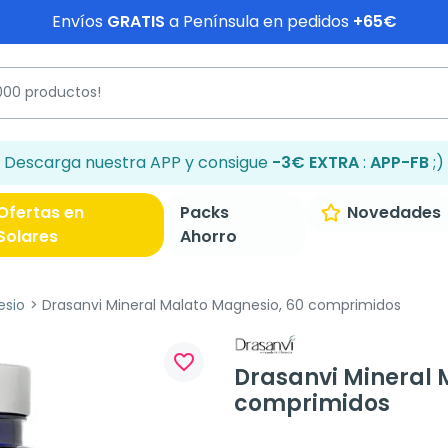
Envíos
GRATIS
a Península en pedidos
+65€
Descarga nuestra APP y consigue
-3€ EXTRA
:
APP-FB
;)
Ofertas en
Packs
Novedades
Solares
Ahorro
esio
Drasanvi Mineral Malato Magnesio, 60 comprimidos
favorite_border
Drasanvi Mineral 
comprimidos