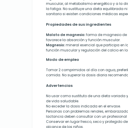
muscular, al metabolismo energético y a la d
la fatiga. No sustituye una dieta equilibrada n
sanitario si existen condiciones médicas espec
Propiedades de sus ingredientes
Malato de magnesio:
forma de magnesio de a
favorece la absorción y función muscular.
Magnesio:
mineral esencial que participa en la
función muscular y regulación del calcio en l
Modo de empleo
Tomar 2 comprimidos al día con agua, prefer
comida. No superar la dosis diaria recomend
Advertencias
No usar como sustituto de una dieta variada y 
de vida saludable.
No exceder la dosis indicada en el envase.
Personas con problemas renales, embarazada
lactancia deben consultar con un profesional 
Conservar en lugar fresco, seco y protegido de 
alcance de los niños.