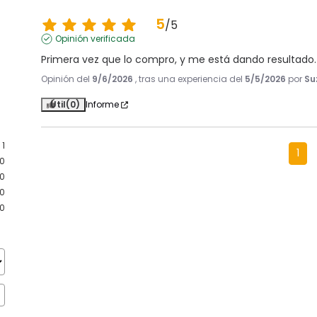
5
/
5
Opinión verificada
Primera vez que lo compro, y me está dando resultado.
Opinión del
9/6/2026
, tras una experiencia del
5/5/2026
por
Su
Útil
(0)
Informe
1
1
0
0
0
0