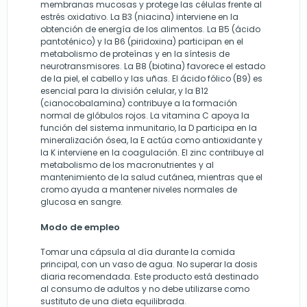
membranas mucosas y protege las células frente al
estrés oxidativo. La B3 (niacina) interviene en la
obtención de energía de los alimentos. La B5 (ácido
pantoténico) y la B6 (piridoxina) participan en el
metabolismo de proteínas y en la síntesis de
neurotransmisores. La B8 (biotina) favorece el estado
de la piel, el cabello y las uñas. El ácido fólico (B9) es
esencial para la división celular, y la B12
(cianocobalamina) contribuye a la formación
normal de glóbulos rojos. La vitamina C apoya la
función del sistema inmunitario, la D participa en la
mineralización ósea, la E actúa como antioxidante y
la K interviene en la coagulación. El zinc contribuye al
metabolismo de los macronutrientes y al
mantenimiento de la salud cutánea, mientras que el
cromo ayuda a mantener niveles normales de
glucosa en sangre.
Modo de empleo
Tomar una cápsula al día durante la comida
principal, con un vaso de agua. No superar la dosis
diaria recomendada. Este producto está destinado
al consumo de adultos y no debe utilizarse como
sustituto de una dieta equilibrada.