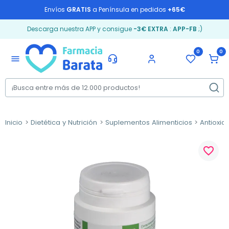
Envíos
GRATIS
a Península en pedidos
+65€
Descarga nuestra APP y consigue
-3€ EXTRA
:
APP-FB
;)
0
0
menu
Inicio
Dietética y Nutrición
Suplementos Alimenticios
Antioxid
favorite_border