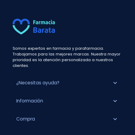
Somos expertos en farmacia y parafarmacia.
Trabajamos para las mejores marcas. Nuestra mayor
prioridad es la atención personalizada a nuestros
clientes.
expand_more
¿Necesitas ayuda?
expand_more
Información
expand_more
Compra