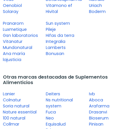
Oenobiol
Vitamono ef
Uriach
Solaray
Hivital
Boderm
Pranarom
Sun system
Luxmetique
Pileje
Gsn laboratorios
Hifas da terra
Vitanatur
Integralia
Mundonatural
Lamberts
Ana maría
Bonusan
lajusticia
Otras marcas destacadas de Suplementos
Alimenticios
Lanier
Deiters
Ivb
Colnatur
Ns nutritional
Aboca
Soria natural
system
Arafarma
Nature essential
Fuca
Drasanvi
100 natural
Neo
Bioserum
Collmar
Equisalud
Pinisan