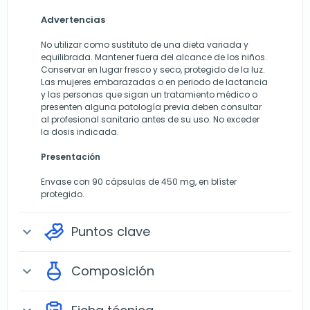
Advertencias
No utilizar como sustituto de una dieta variada y
equilibrada. Mantener fuera del alcance de los niños.
Conservar en lugar fresco y seco, protegido de la luz.
Las mujeres embarazadas o en periodo de lactancia
y las personas que sigan un tratamiento médico o
presenten alguna patología previa deben consultar
al profesional sanitario antes de su uso. No exceder
la dosis indicada.
Presentación
Envase con 90 cápsulas de 450 mg, en blíster
protegido.
Puntos clave
expand_more
Composición
expand_more