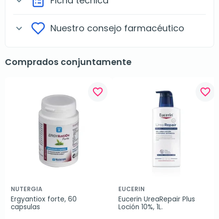
Ficha técnica
expand_more
Nuestro consejo farmacéutico
expand_more
Comprados conjuntamente
favorite_border
favorite_border
NUTERGIA
EUCERIN
Ergyantiox forte, 60 
Eucerin UreaRepair Plus 
capsulas
Loción 10%, 1L.