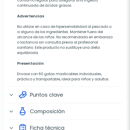
consumo regular para asegurar una ingesta
continuada de ácidos grasos.
Advertencias
No utilizar en caso de hipersensibilidad al pescado o
a alguno de los ingredientes. Mantener fuera del
alcance de los niños. No recomendado en embarazo
o lactancia sin consulta previa al profesional
sanitario. Este producto no sustituye una dieta
equilibrada.
Presentación
Envase con 60 gotas masticables individuales,
práctico y transportable, ideal para niños y adultos.
Puntos clave
expand_more
Composición
expand_more
Ficha técnica
expand_more