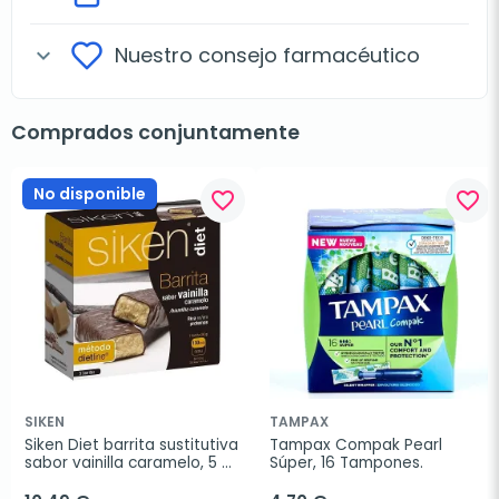
Nuestro consejo farmacéutico
expand_more
Comprados conjuntamente
No disponible
favorite_border
favorite_border
SIKEN
TAMPAX
Siken Diet barrita sustitutiva 
Tampax Compak Pearl 
sabor vainilla caramelo, 5 
Súper, 16 Tampones.
barritas