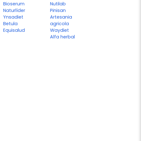
Bioserum
Nutilab
Naturlíder
Pinisan
Ynsadiet
Artesania
Betula
agricola
Equisalud
Waydiet
Alfa herbal