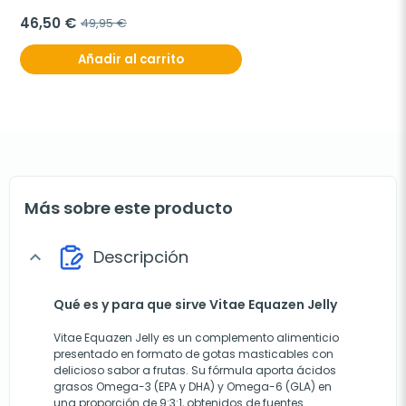
46,50 €
49,95 €
Añadir al carrito
Más sobre este producto
Descripción
expand_more
Qué es y para que sirve Vitae Equazen Jelly
Vitae Equazen Jelly es un complemento alimenticio
presentado en formato de gotas masticables con
delicioso sabor a frutas. Su fórmula aporta ácidos
grasos Omega-3 (EPA y DHA) y Omega-6 (GLA) en
una proporción de 9:3:1, obtenidos de fuentes