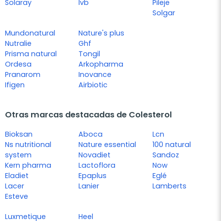
Solaray
Ivb
Pileje
Solgar
Mundonatural
Nature's plus
Nutralie
Ghf
Prisma natural
Tongil
Ordesa
Arkopharma
Pranarom
Inovance
Ifigen
Airbiotic
Otras marcas destacadas de Colesterol
Bioksan
Aboca
Lcn
Ns nutritional
Nature essential
100 natural
system
Novadiet
Sandoz
Kern pharma
Lactoflora
Now
Eladiet
Epaplus
Eglé
Lacer
Lanier
Lamberts
Esteve
Luxmetique
Heel