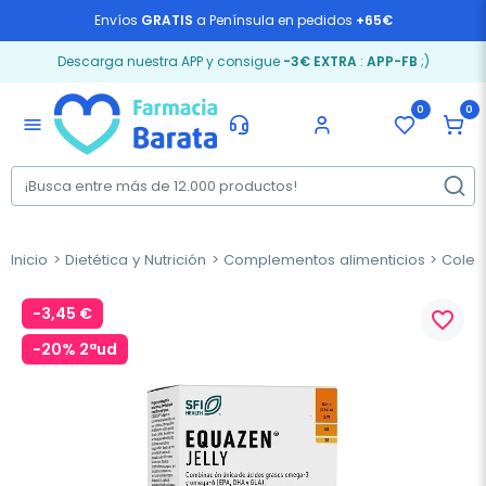
Envíos
GRATIS
a Península en pedidos
+65€
Descarga nuestra APP y consigue
-3€ EXTRA
:
APP-FB
;)
0
0
menu
Inicio
Dietética y Nutrición
Complementos alimenticios
Coles
-3,45 €
favorite_border
-20% 2ªud