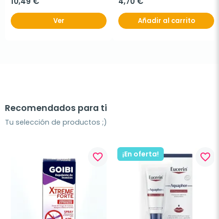
10,49 €
4,70 €
Ver
Añadir al carrito
Recomendados para ti
Tu selección de productos ;)
¡En oferta!
favorite_border
favorite_border