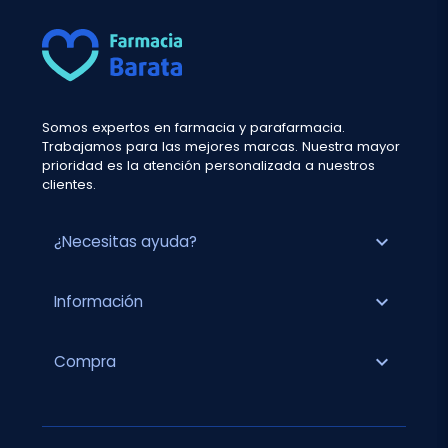
Somos expertos en farmacia y parafarmacia.
Trabajamos para las mejores marcas. Nuestra mayor
prioridad es la atención personalizada a nuestros
clientes.
expand_more
¿Necesitas ayuda?
expand_more
Información
expand_more
Compra