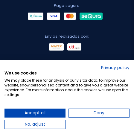
Pago seguro:
Envíos realizados con:
No lo decimos nosotros...
Privacy policy
We use cookies
¡Tu opinión es importante!
We may place these for analysis of our visitor data, to improve our
website, show personalised content and to give you a great website
experience. For more information about the cookies we use open the
settings.
Copyright © 2010-2026 Farmacia Barata S.L. Todos los
derechos reservados.
Accept all
Deny
No, adjust