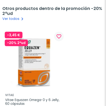
Otros productos dentro de la promoción -20%
2ªud
keyboard_arrow_right
Ver todos
-3,45 €
favorite_border
-20% 2ªud
VITAE
Vitae Equazen Omega-3 y 6 Jelly, 
60 cápsulas