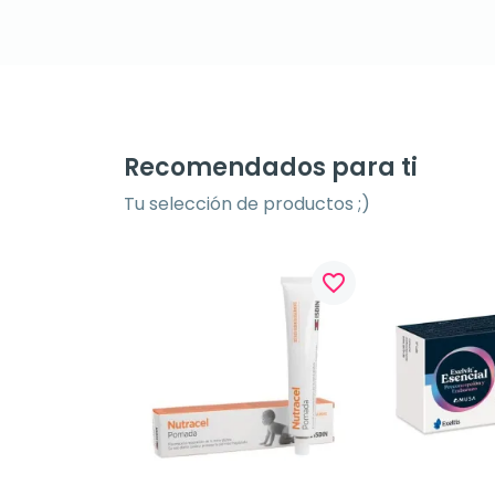
Recomendados para ti
Tu selección de productos ;)
favorite_border
favorite_border