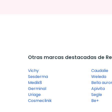
Otras marcas destacadas de Rea
Vichy
Caudalie
Sesderma
Weleda
Medik8
Bella auro
Germinal
Apivita
Uriage
Segle
Cosmeclinik
Be+