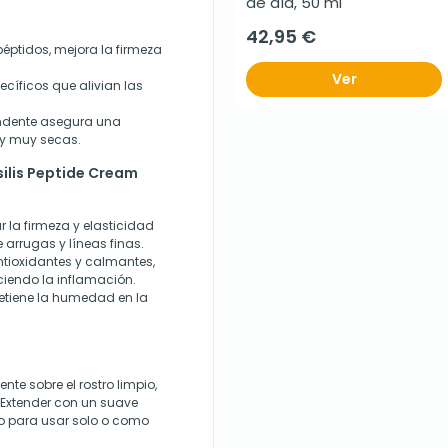
de día, 50 ml
42,95 €
éptidos, mejora la firmeza
Ver
cíficos que alivian las
undente asegura una
 y muy secas.
ilis Peptide Cream
la firmeza y elasticidad
 arrugas y líneas finas.
tioxidantes y calmantes,
uciendo la inflamación.
retiene la humedad en la
nte sobre el rostro limpio,
 Extender con un suave
o para usar solo o como