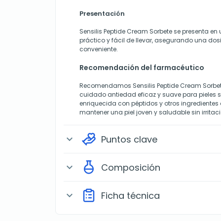
Presentación
Sensilis Peptide Cream Sorbete se presenta en
práctico y fácil de llevar, asegurando una dos
conveniente.
Recomendación del farmacéutico
Recomendamos Sensilis Peptide Cream Sorbet
cuidado antiedad eficaz y suave para pieles s
enriquecida con péptidos y otros ingredientes
mantener una piel joven y saludable sin irritac
Puntos clave
expand_more
Composición
expand_more
Ficha técnica
expand_more