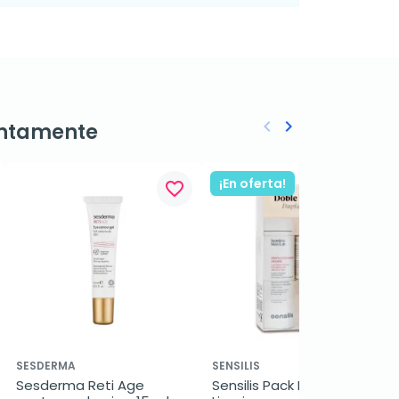
keyboard_arrow_left
keyboard_arrow_right
ntamente
Anterior
Siguiente
¡En oferta!
favorite_border
favorite_border
SESDERMA
SENSILIS
Sesderma Reti Age 
Sensilis Pack Doble 