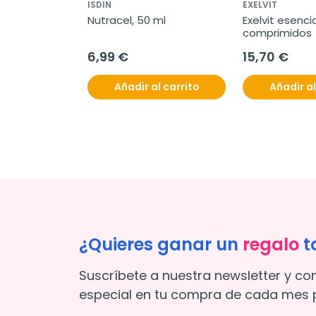
ISDIN
EXELVIT
l control FPS 
Nutracel, 50 ml
Exelvit esencial
dio, 50 ml
comprimidos
6,99 €
15,70 €
l carrito
Añadir al carrito
Añadir al
¿Quieres ganar un
regalo
t
Suscríbete a nuestra newsletter y co
especial en tu compra de cada mes p