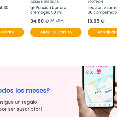
GEMA HERRERIAS
LEOTRON
, 30 
gh Función barrera 
Leotron vitamin
cremagel, 50 ml
36 comprimido
34,80 €
19,95 €
36,45 €
 carrito
Añadir al carrito
Añadir al 
odos los meses?
nsigue un regalo
or ser suscriptor!