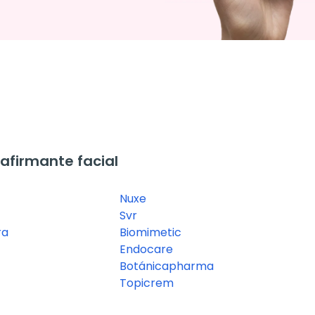
firmante facial
Nuxe
Svr
ra
Biomimetic
Endocare
Botánicapharma
Topicrem