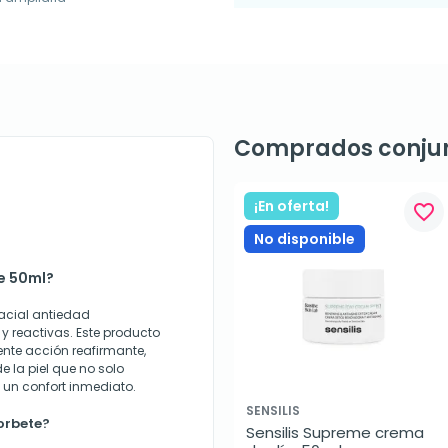
Comprados conju
¡En oferta!
favorite_border
No disponible
e 50ml?
facial antiedad
y reactivas. Este producto
nte acción reafirmante,
 la piel que no solo
 un confort inmediato.
SENSILIS
orbete?
Sensilis Supreme crema 