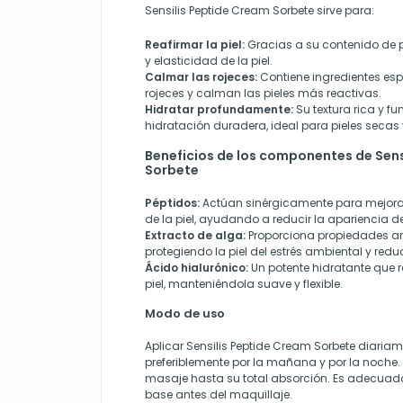
Sensilis Peptide Cream Sorbete sirve para:
Reafirmar la piel:
Gracias a su contenido de p
y elasticidad de la piel.
Calmar las rojeces:
Contiene ingredientes espe
rojeces y calman las pieles más reactivas.
Hidratar profundamente:
Su textura rica y f
hidratación duradera, ideal para pieles secas
Beneficios de los componentes de Sens
Sorbete
Péptidos:
Actúan sinérgicamente para mejorar 
de la piel, ayudando a reducir la apariencia de
Extracto de alga:
Proporciona propiedades an
protegiendo la piel del estrés ambiental y red
Ácido hialurónico:
Un potente hidratante que 
piel, manteniéndola suave y flexible.
Modo de uso
Aplicar Sensilis Peptide Cream Sorbete diariame
preferiblemente por la mañana y por la noche.
masaje hasta su total absorción. Es adecuad
base antes del maquillaje.