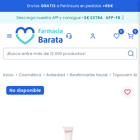
Envíos
GRATIS
a Península en pedidos
+65€
Descarga nuestra APP y consigue
-3€ EXTRA
:
APP-FB
;)
0
0
menu
Inicio
Cosmética
Antiedad
Reafirmante facial
Topicrem AH F
No disponible
favorite_border