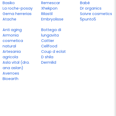
Basiko
Remescar
Babé
La roche-posay
Xhekpon
Dr organics
Gema herrerias
Rilastil
Soivre cosmetics
Atache
Embryolisse
5punto5
Anti aging
Bottega di
Armonia
lungavita
cosmetica
Cattier
natural
Cellfood
Artesania
Coup d eclat
agricola
D shila
Asla vital (dra.
Dermilid
ana aslan)
Averroes
Bioearth