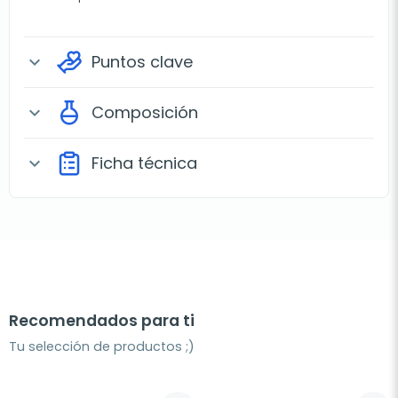
Puntos clave
expand_more
Composición
expand_more
Ficha técnica
expand_more
Recomendados para ti
Tu selección de productos ;)