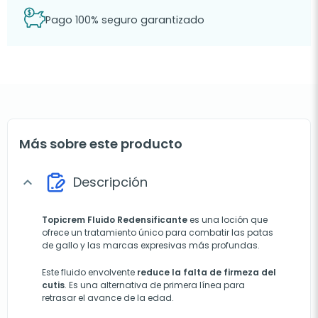
Pago 100% seguro garantizado
Más sobre este producto
Descripción
expand_more
Topicrem Fluido Redensificante
es una loción que
ofrece un tratamiento único para combatir las patas
de gallo y las marcas expresivas más profundas.
Este fluido envolvente
reduce la falta de firmeza del
cutis
. Es una alternativa de primera línea para
retrasar el avance de la edad.