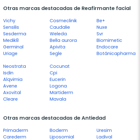
Otras marcas destacadas de Reafirmante facial
Vichy
Cosmeclinik
Be+
Sensilis
Caudalie
Nuxe
Sesderma
Weleda
Svr
Medik8
Bella aurora
Biomimetic
Germinal
Apivita
Endocare
Uriage
Segle
Botánicapharma
Neostrata
Cocunat
Isdin
Cpi
Alqvimia
Eucerin
Avene
Logona
Axovital
Martiderm
Cleare
Mavala
Otras marcas destacadas de Antiedad
Primaderm
Boderm
Uresim
Carederm
Liposomial
Ladival