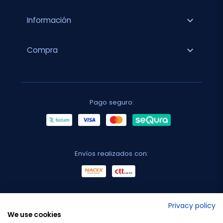
expand_more
Información
expand_more
Compra
Pago seguro:
Envíos realizados con:
No lo decimos nosotros...
Privacy policy
We use cookies
¡Tu opinión es importante!