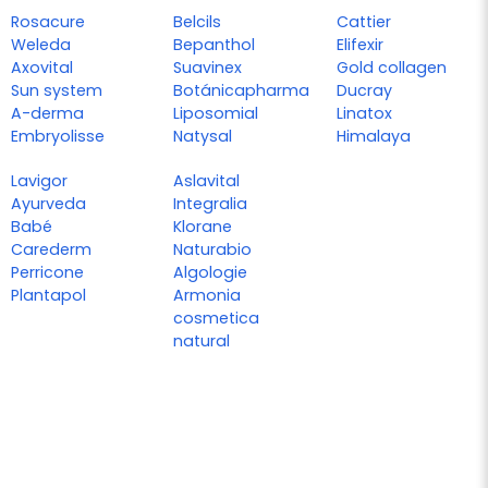
Rosacure
Belcils
Cattier
Weleda
Bepanthol
Elifexir
Axovital
Suavinex
Gold collagen
Sun system
Botánicapharma
Ducray
A-derma
Liposomial
Linatox
Embryolisse
Natysal
Himalaya
Lavigor
Aslavital
Ayurveda
Integralia
Babé
Klorane
Carederm
Naturabio
Perricone
Algologie
Plantapol
Armonia
cosmetica
natural