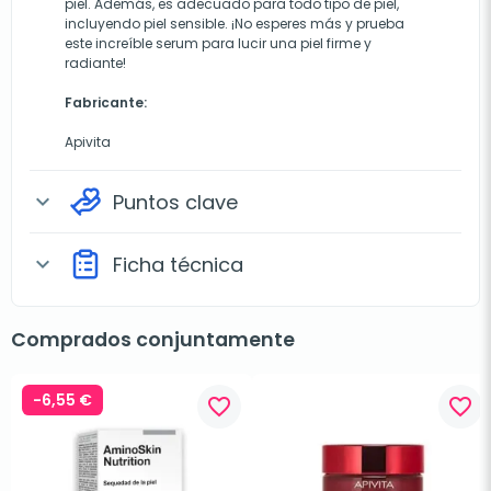
piel. Además, es adecuado para todo tipo de piel,
incluyendo piel sensible. ¡No esperes más y prueba
este increíble serum para lucir una piel firme y
radiante!
Fabricante:
Apivita
Puntos clave
expand_more
Ficha técnica
expand_more
Comprados conjuntamente
-6,55 €
favorite_border
favorite_border