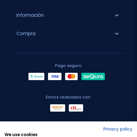
expand_more
Información
expand_more
Compra
Pago seguro:
Envíos realizados con:
No lo decimos nosotros...
Privacy policy
We use cookies