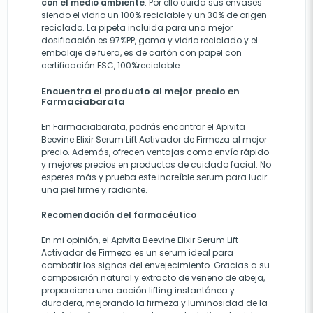
con el medio ambiente
. Por ello cuida sus envases
siendo el vidrio un 100% reciclable y un 30% de origen
reciclado. La pipeta incluida para una mejor
dosificación es 97%PP, goma y vidrio reciclado y el
embalaje de fuera, es de cartón con papel con
certificación FSC, 100%reciclable.
Encuentra el producto al mejor precio en
Farmaciabarata
En Farmaciabarata, podrás encontrar el Apivita
Beevine Elixir Serum Lift Activador de Firmeza al mejor
precio. Además, ofrecen ventajas como envío rápido
y mejores precios en productos de cuidado facial. No
esperes más y prueba este increíble serum para lucir
una piel firme y radiante.
Recomendación del farmacéutico
En mi opinión, el Apivita Beevine Elixir Serum Lift
Activador de Firmeza es un serum ideal para
combatir los signos del envejecimiento. Gracias a su
composición natural y extracto de veneno de abeja,
proporciona una acción lifting instantánea y
duradera, mejorando la firmeza y luminosidad de la