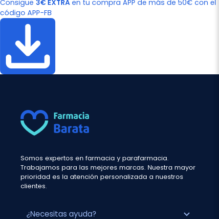
Consigue
3€ EXTRA
en tu compra APP de más de 50€ con el
código APP-FB
Somos expertos en farmacia y parafarmacia.
Trabajamos para las mejores marcas. Nuestra mayor
prioridad es la atención personalizada a nuestros
clientes.
expand_more
¿Necesitas ayuda?