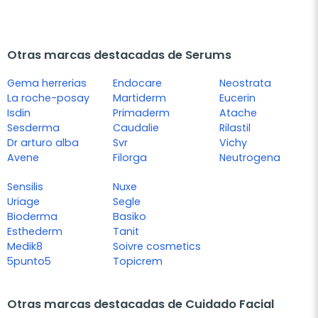
Otras marcas destacadas de Serums
Gema herrerias
Endocare
Neostrata
La roche-posay
Martiderm
Eucerin
Isdin
Primaderm
Atache
Sesderma
Caudalie
Rilastil
Dr arturo alba
Svr
Vichy
Avene
Filorga
Neutrogena
Sensilis
Nuxe
Uriage
Segle
Bioderma
Basiko
Esthederm
Tanit
Medik8
Soivre cosmetics
5punto5
Topicrem
Otras marcas destacadas de Cuidado Facial