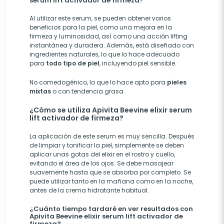
serum lift activador de firmeza?
Al utilizar este serum, se pueden obtener varios
beneficios para la piel, como una mejora en la
firmeza y luminosidad, así como una acción lifting
instantánea y duradera. Además, está diseñado con
ingredientes naturales, lo que lo hace adecuado
para
todo tipo de piel
, incluyendo piel sensible.
No comedogénico, lo que lo hace apto para
pieles
mixtas
o con tendencia grasa.
¿Cómo se utiliza Apivita Beevine elixir serum
lift activador de firmeza?
La aplicación de este serum es muy sencilla. Después
de limpiar y tonificar la piel, simplemente se deben
aplicar unas gotas del elixir en el rostro y cuello,
evitando el área de los ojos. Se debe masajear
suavemente hasta que se absorba por completo. Se
puede utilizar tanto en la mañana como en la noche,
antes de la crema hidratante habitual.
¿Cuánto tiempo tardaré en ver resultados con
Apivita Beevine elixir serum lift activador de
firmeza?