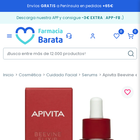
Envíos
GRATIS
a Península en pedidos
+65€
Descarga nuestra APP y consigue
-3€ EXTRA
:
APP-FB
;)
0
0
menu
Inicio
Cosmética
Cuidado Facial
Serums
Apivita Beevine eli
favorite_border