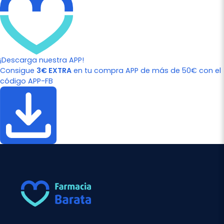
¡Descarga nuestra APP!
Consigue
3€ EXTRA
en tu compra APP de más de 50€ con el
código APP-FB