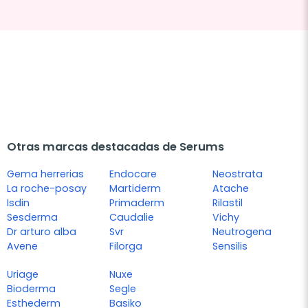
Otras marcas destacadas de Serums
Gema herrerias
Endocare
Neostrata
La roche-posay
Martiderm
Atache
Isdin
Primaderm
Rilastil
Sesderma
Caudalie
Vichy
Dr arturo alba
Svr
Neutrogena
Avene
Filorga
Sensilis
Uriage
Nuxe
Bioderma
Segle
Esthederm
Basiko