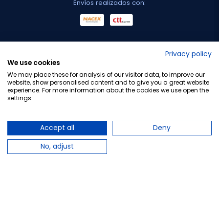
Envíos realizados con:
No lo decimos nosotros...
Privacy policy
We use cookies
¡Tu opinión es importante!
We may place these for analysis of our visitor data, to improve our
website, show personalised content and to give you a great website
experience. For more information about the cookies we use open the
settings.
Copyright © 2010-2026 Farmacia Barata S.L. Todos los
derechos reservados.
Accept all
Deny
No, adjust
Total:
38,60 €
Avísame cuando esté disponible