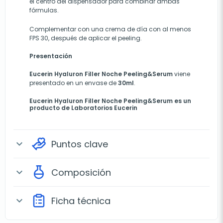
el centro del dispensador para combinar ambas
fórmulas.
Complementar con una crema de día con al menos
FPS 30, después de aplicar el peeling.
Presentación
Eucerin Hyaluron Filler Noche Peeling&Serum
viene
presentado en un envase de
30ml
.
Eucerin Hyaluron Filler Noche Peeling&Serum es un
producto de
Laboratorios Eucerin
Puntos clave
expand_more
Composición
expand_more
Ficha técnica
expand_more