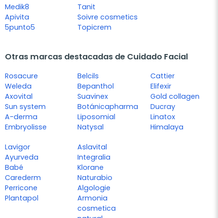
Medik8
Tanit
Apivita
Soivre cosmetics
5punto5
Topicrem
Otras marcas destacadas de Cuidado Facial
Rosacure
Belcils
Cattier
Weleda
Bepanthol
Elifexir
Axovital
Suavinex
Gold collagen
Sun system
Botánicapharma
Ducray
A-derma
Liposomial
Linatox
Embryolisse
Natysal
Himalaya
Lavigor
Aslavital
Ayurveda
Integralia
Babé
Klorane
Carederm
Naturabio
Perricone
Algologie
Plantapol
Armonia
cosmetica