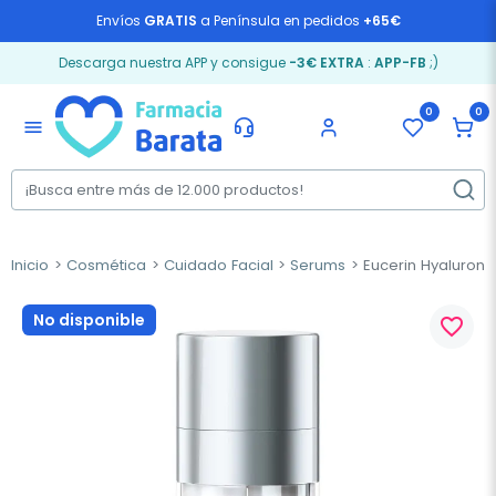
Envíos
GRATIS
a Península en pedidos
+65€
Descarga nuestra APP y consigue
-3€ EXTRA
:
APP-FB
;)
0
0
menu
Inicio
Cosmética
Cuidado Facial
Serums
Eucerin Hyaluron-F
No disponible
favorite_border