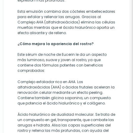
expresión más profundas.
Esta emulsión combina dos cócteles embellecedores
para exfoliar y rellenar las arrugas. Gracias al
Complejo AHA (alfahidroxiácidos) elimina las células
muertas mientras que el ácido hialurónico aporta un
efecto alisante y de relleno.
¿Cómo mejora la apariencia del rostro?
Este sérum de noche de Eucerin le da un aspecto
más luminoso, suave y joven al rostro, ya que
contiene dos fórmulas potentes con beneficios
comprobados:
Complejo exfoliador rico en AHA.
Los
alfahidroxiácidos (AHA) o ácidos frutales aceleran la
renovación celular mediante un efecto peeling.
Contiene también glicina saponina, un compuesto
que potencia el ácido hialurónico y el colágeno.
Ácido hialurónico de dualidad molecular.
Se trata de
un compuesto en gel, transparente, que combate las
arrugas e hidrata. Alisa las capas superficiales del
rostro y rellena las más profundas, con ayuda del