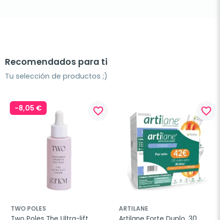
Recomendados para ti
Tu selección de productos ;)
-8,05 €
favorite_border
favorite_border
TWO POLES
ARTILANE
Two Poles The Ultra-lift 
Artilane Forte Duplo, 30 