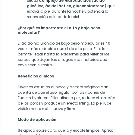
eficaz
Complejo de Hidroxiácidos (ácido
glicólico, ácido láctico, gluconolactona)
que
exfolia la piel durante la noche y potencia la
renovación celular de la piel
¿Por qué es importante el alto y bajo peso
molecular?
El ácido hialurónico de bajo peso molecular es 40
veces más reducido que el de alto peso. Esto le
permite llegar hasta la epidermis para rellenar los
surcos que dejan las arrugas más notorias que
envejecen el rostro.
Beneficios clínicos
Diversos estudios clínicos y dermatológicos dan
cuenta de que el uso regular por las noches de
Eucerin Hyaluron-Filler alisa la piel, reduce el tamaño
de los poros y produce un efecto lifting. La piel luce
visiblemente más suave y firme.
Modo de aplicación
Se aplica sobre cara, cuello y escote limpios. Apretar