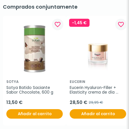
Comprados conjuntamente
-1,45 €
favorite_border
favorite_border
SOTYA
EUCERIN
Sotya Batido Saciante 
Eucerin Hyaluron-Filler + 
Sabor Chocolate, 600 g
Elasticity crema de día 
Rose FPS 30, 50 ml
13,50 €
28,50 €
29,95 €
Añadir al carrito
Añadir al carrito