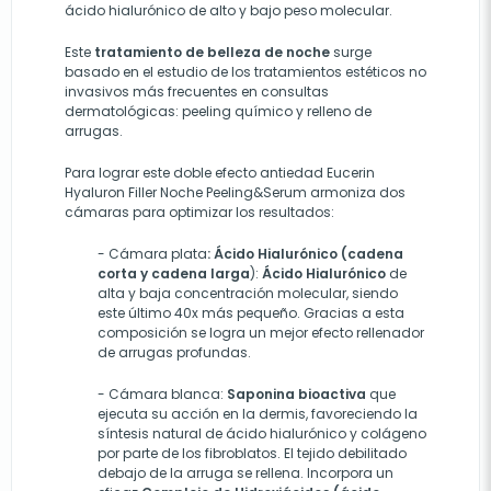
ácido hialurónico de alto y bajo peso molecular.
Este
tratamiento de belleza de noche
surge
basado en el estudio de los tratamientos estéticos no
invasivos más frecuentes en consultas
dermatológicas: peeling químico y relleno de
arrugas.
Para lograr este doble efecto antiedad Eucerin
Hyaluron Filler Noche Peeling&Serum armoniza dos
cámaras para optimizar los resultados:
- Cámara plata
:
Ácido Hialurónico (cadena
corta y cadena larga
):
Ácido Hialurónico
de
alta y baja concentración molecular, siendo
este último 40x más pequeño. Gracias a esta
composición se logra un mejor efecto rellenador
de arrugas profundas.
- Cámara blanca:
Saponina bioactiva
que
ejecuta su acción en la dermis, favoreciendo la
síntesis natural de ácido hialurónico y colágeno
por parte de los fibroblatos. El tejido debilitado
debajo de la arruga se rellena. Incorpora un