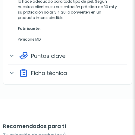
lo hace adecuado para todo tipo de piel. Según
nuestros clientes, su presentación práctica de 30 ml y
su protección solar SPF 20 lo convierten en un
producto imprescindible.
Fabricante:
Perricone MD
Puntos clave
expand_more
Ficha técnica
expand_more
Recomendados para ti