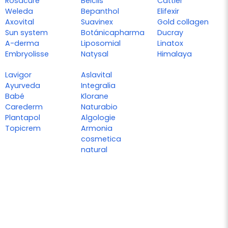
Rosacure
Belcils
Cattier
Weleda
Bepanthol
Elifexir
Axovital
Suavinex
Gold collagen
Sun system
Botánicapharma
Ducray
A-derma
Liposomial
Linatox
Embryolisse
Natysal
Himalaya
Lavigor
Aslavital
Ayurveda
Integralia
Babé
Klorane
Carederm
Naturabio
Plantapol
Algologie
Topicrem
Armonia
cosmetica
natural