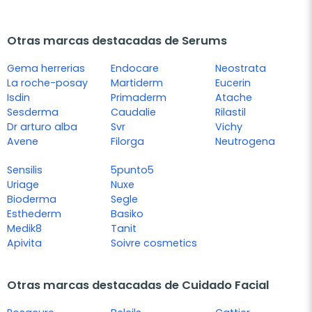
Otras marcas destacadas de Serums
Gema herrerias
Endocare
Neostrata
La roche-posay
Martiderm
Eucerin
Isdin
Primaderm
Atache
Sesderma
Caudalie
Rilastil
Dr arturo alba
Svr
Vichy
Avene
Filorga
Neutrogena
Sensilis
5punto5
Uriage
Nuxe
Bioderma
Segle
Esthederm
Basiko
Medik8
Tanit
Apivita
Soivre cosmetics
Otras marcas destacadas de Cuidado Facial