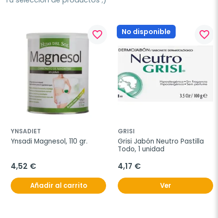
Tu selección de productos ;)
No disponible
favorite_border
favorite_border
YNSADIET
GRISI
Ynsadi Magnesol, 110 gr.
Grisi Jabón Neutro Pastilla 
Todo, 1 unidad
4,52 €
4,17 €
Añadir al carrito
Ver