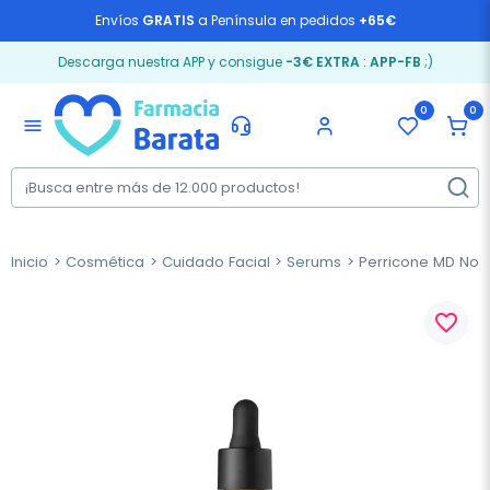
Envíos
GRATIS
a Península en pedidos
+65€
Descarga nuestra APP y consigue
-3€ EXTRA
:
APP-FB
;)
0
0
menu
Inicio
Cosmética
Cuidado Facial
Serums
Perricone MD No M
favorite_border