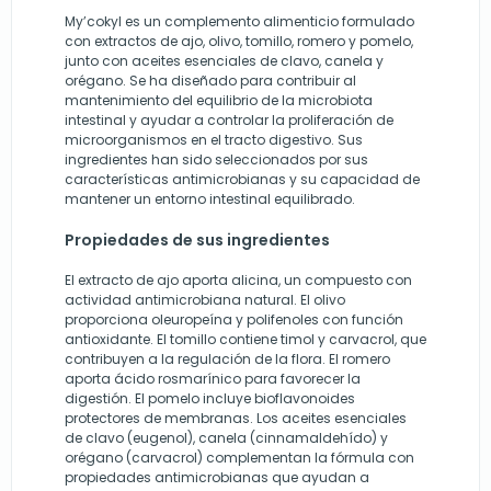
My’cokyl es un complemento alimenticio formulado
con extractos de ajo, olivo, tomillo, romero y pomelo,
junto con aceites esenciales de clavo, canela y
orégano. Se ha diseñado para contribuir al
mantenimiento del equilibrio de la microbiota
intestinal y ayudar a controlar la proliferación de
microorganismos en el tracto digestivo. Sus
ingredientes han sido seleccionados por sus
características antimicrobianas y su capacidad de
mantener un entorno intestinal equilibrado.
Propiedades de sus ingredientes
El extracto de ajo aporta alicina, un compuesto con
actividad antimicrobiana natural. El olivo
proporciona oleuropeína y polifenoles con función
antioxidante. El tomillo contiene timol y carvacrol, que
contribuyen a la regulación de la flora. El romero
aporta ácido rosmarínico para favorecer la
digestión. El pomelo incluye bioflavonoides
protectores de membranas. Los aceites esenciales
de clavo (eugenol), canela (cinnamaldehído) y
orégano (carvacrol) complementan la fórmula con
propiedades antimicrobianas que ayudan a