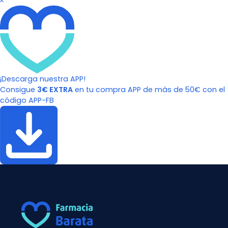
¡Descarga nuestra APP!
Consigue
3€ EXTRA
en tu compra APP de más de 50€ con el
código APP-FB