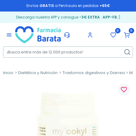
Envíos
GRATIS
a Península en pedidos
+65€
Descarga nuestra APP y consigue
-3€ EXTRA
:
APP-FB
;)
0
0
menu
Inicio
Dietética y Nutrición
Trastornos digestivos y Diarrea
My'
favorite_border