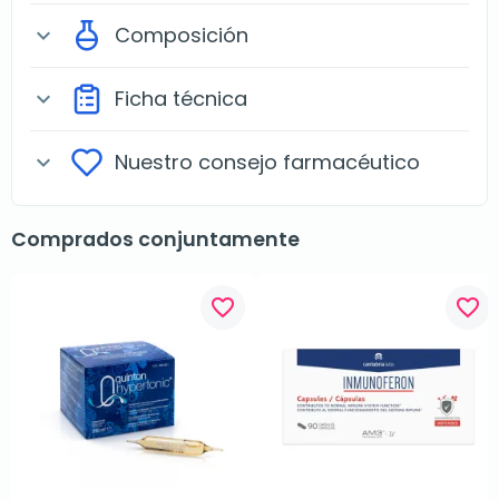
Composición
expand_more
Ficha técnica
expand_more
Nuestro consejo farmacéutico
expand_more
Comprados conjuntamente
favorite_border
favorite_border