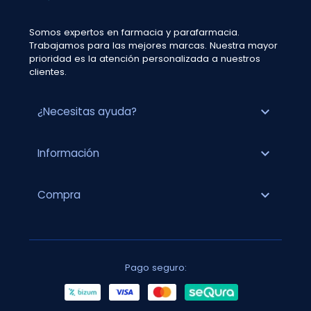
Somos expertos en farmacia y parafarmacia.
Trabajamos para las mejores marcas. Nuestra mayor
prioridad es la atención personalizada a nuestros
clientes.
expand_more
¿Necesitas ayuda?
expand_more
Información
expand_more
Compra
Pago seguro: