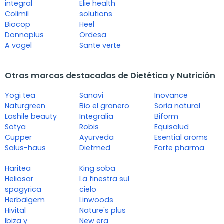
integral
Elie health
Colimil
solutions
Biocop
Heel
Donnaplus
Ordesa
A vogel
Sante verte
Otras marcas destacadas de Dietética y Nutrición
Yogi tea
Sanavi
Inovance
Naturgreen
Bio el granero
Soria natural
Lashile beauty
Integralia
Biform
Sotya
Robis
Equisalud
Cupper
Ayurveda
Esential aroms
Salus-haus
Dietmed
Forte pharma
Haritea
King soba
Heliosar
La finestra sul
spagyrica
cielo
Herbalgem
Linwoods
Hivital
Nature's plus
Ibiza y
New era