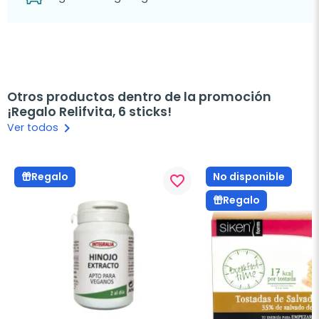
Otros productos dentro de la promoción
¡Regalo Relifvita, 6 sticks!
keyboard_arrow_right
Ver todos
No disponible
Regalo
favorite_border
Regalo