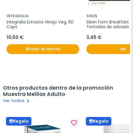
INTEGRALIA
SIKEN
Integralia Extracto Hinojo Veg, 60 
Siken Form Breakfast T
Caps.
Tostadas de salvado de
250g.
10,50 €
3,45 €
Añadir al carrito
Ver
Otros productos dentro de la promoción
Muestra Melilax Adulto
keyboard_arrow_right
Ver todos
Regalo
Regalo
favorite_border