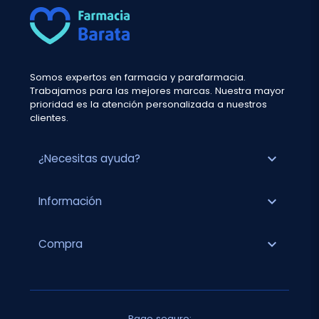
Somos expertos en farmacia y parafarmacia.
Trabajamos para las mejores marcas. Nuestra mayor
prioridad es la atención personalizada a nuestros
clientes.
expand_more
¿Necesitas ayuda?
expand_more
Información
expand_more
Compra
Pago seguro: