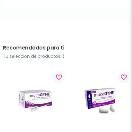
Recomendados para ti
Tu selección de productos ;)
favorite_border
favorite_border