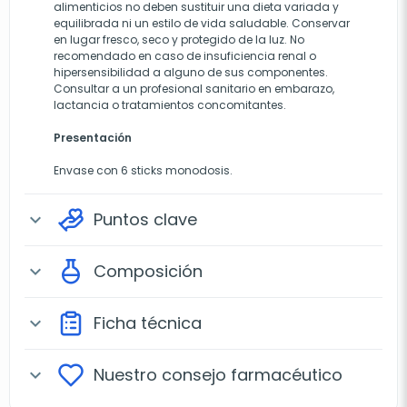
alimenticios no deben sustituir una dieta variada y
equilibrada ni un estilo de vida saludable. Conservar
en lugar fresco, seco y protegido de la luz. No
recomendado en caso de insuficiencia renal o
hipersensibilidad a alguno de sus componentes.
Consultar a un profesional sanitario en embarazo,
lactancia o tratamientos concomitantes.
Presentación
Envase con 6 sticks monodosis.
Puntos clave
expand_more
Composición
expand_more
Ficha técnica
expand_more
Nuestro consejo farmacéutico
expand_more