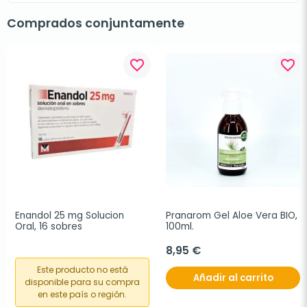
Comprados conjuntamente
favorite_border
favorite_border
Enandol 25 mg Solucion 
Pranarom Gel Aloe Vera BIO, 
Oral, 16 sobres
100ml.
8,95 €
Este producto no está
Añadir al carrito
disponible para su compra
en este país o región.