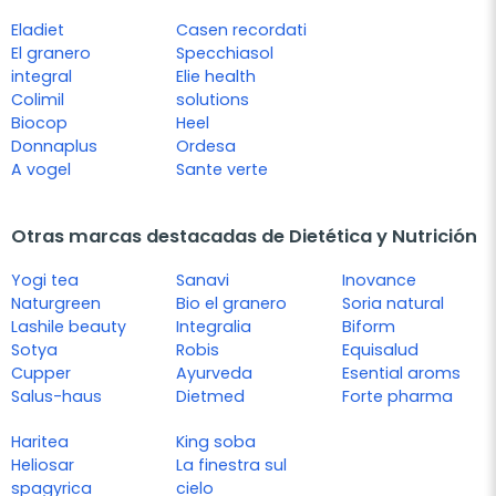
Eladiet
Casen recordati
El granero
Specchiasol
integral
Elie health
Colimil
solutions
Biocop
Heel
Donnaplus
Ordesa
A vogel
Sante verte
Otras marcas destacadas de Dietética y Nutrición
Yogi tea
Sanavi
Inovance
Naturgreen
Bio el granero
Soria natural
Lashile beauty
Integralia
Biform
Sotya
Robis
Equisalud
Cupper
Ayurveda
Esential aroms
Salus-haus
Dietmed
Forte pharma
Haritea
King soba
Heliosar
La finestra sul
spagyrica
cielo