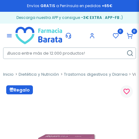
Envíos
GRATIS
a Península en pedidos
+65€
Descarga nuestra APP y consigue
-3€ EXTRA
:
APP-FB
;)
0
0
menu
Inicio
Dietética y Nutrición
Trastornos digestivos y Diarrea
Vita
Regalo
favorite_border