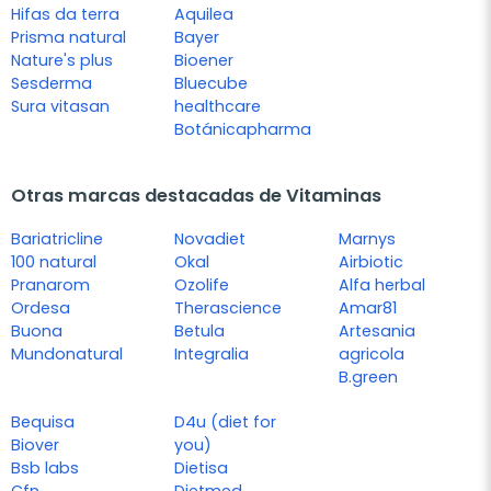
Hifas da terra
Aquilea
Prisma natural
Bayer
Nature's plus
Bioener
Sesderma
Bluecube
Sura vitasan
healthcare
Botánicapharma
Otras marcas destacadas de Vitaminas
Bariatricline
Novadiet
Marnys
100 natural
Okal
Airbiotic
Pranarom
Ozolife
Alfa herbal
Ordesa
Therascience
Amar81
Buona
Betula
Artesania
Mundonatural
Integralia
agricola
B.green
Bequisa
D4u (diet for
Biover
you)
Bsb labs
Dietisa