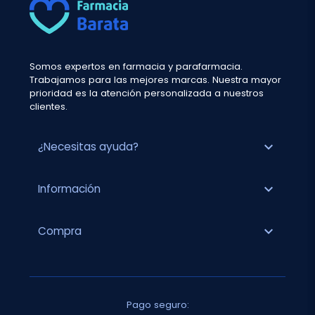
Somos expertos en farmacia y parafarmacia.
Trabajamos para las mejores marcas. Nuestra mayor
prioridad es la atención personalizada a nuestros
clientes.
expand_more
¿Necesitas ayuda?
expand_more
Información
expand_more
Compra
Pago seguro: