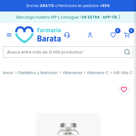
Envíos
GRATIS
a Península en pedidos
+65€
Descarga nuestra APP y consigue
-3€ EXTRA
:
APP-FB
;)
0
0
menu
Inicio
Dietética y Nutrición
Vitaminas
Vitamina C
IVB Vita C5
favorite_border