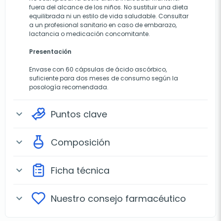
fuera del alcance de los niños. No sustituir una dieta
equilibrada ni un estilo de vida saludable. Consultar
a un profesional sanitario en caso de embarazo,
lactancia o medicación concomitante.
Presentación
Envase con 60 cápsulas de ácido ascórbico,
suficiente para dos meses de consumo según la
posología recomendada.
Puntos clave
expand_more
Composición
expand_more
Ficha técnica
expand_more
Nuestro consejo farmacéutico
expand_more