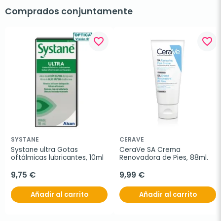
Comprados conjuntamente
favorite_border
favorite_border
SYSTANE
CERAVE
Systane ultra Gotas 
CeraVe SA Crema 
oftálmicas lubricantes, 10ml
Renovadora de Pies, 88ml.
9,75 €
9,99 €
Añadir al carrito
Añadir al carrito