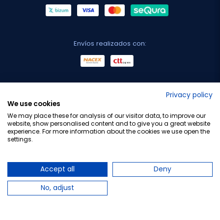
Envíos realizados con:
No lo decimos nosotros...
Privacy policy
We use cookies
¡Tu opinión es importante!
We may place these for analysis of our visitor data, to improve our
website, show personalised content and to give you a great website
experience. For more information about the cookies we use open the
settings.
Copyright © 2010-2026 Farmacia Barata S.L. Todos los
derechos reservados.
Accept all
Deny
No, adjust