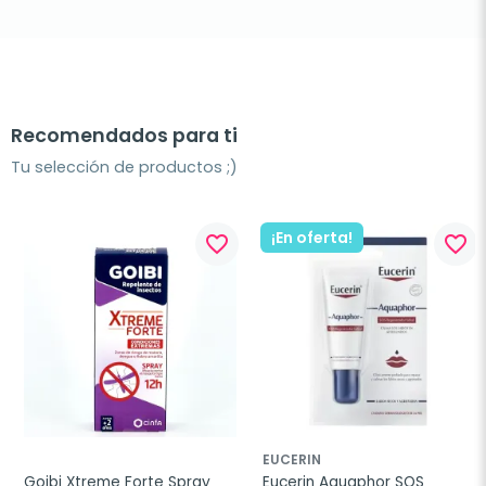
Recomendados para ti
Tu selección de productos ;)
¡En oferta!
favorite_border
favorite_border
EUCERIN
Goibi Xtreme Forte Spray 
Eucerin Aquaphor SOS 