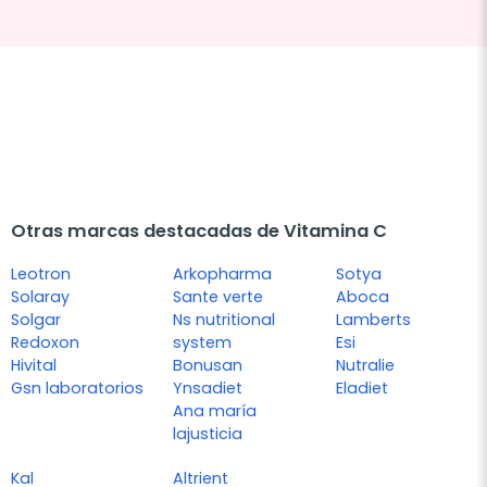
Otras marcas destacadas de Vitamina C
Leotron
Arkopharma
Sotya
Solaray
Sante verte
Aboca
Solgar
Ns nutritional
Lamberts
Redoxon
system
Esi
Hivital
Bonusan
Nutralie
Gsn laboratorios
Ynsadiet
Eladiet
Ana maría
lajusticia
Kal
Altrient