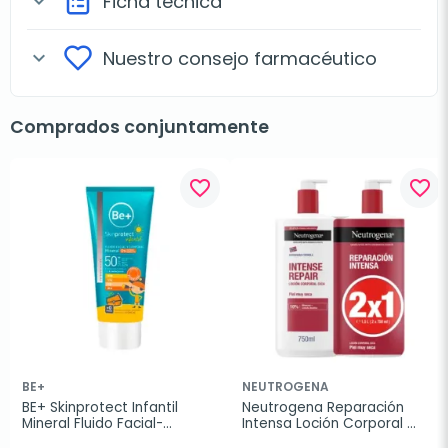
Ficha técnica
expand_more
Nuestro consejo farmacéutico
expand_more
Comprados conjuntamente
favorite_border
favorite_border
BE+
NEUTROGENA
BE+ Skinprotect Infantil 
Neutrogena Reparación 
Mineral Fluido Facial-
Intensa Loción Corporal 
Corporal 100 ml
Cica Duplo, 2x750 ml