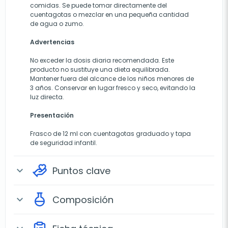
comidas. Se puede tomar directamente del
cuentagotas o mezclar en una pequeña cantidad
de agua o zumo.
Advertencias
No exceder la dosis diaria recomendada. Este
producto no sustituye una dieta equilibrada.
Mantener fuera del alcance de los niños menores de
3 años. Conservar en lugar fresco y seco, evitando la
luz directa.
Presentación
Frasco de 12 ml con cuentagotas graduado y tapa
de seguridad infantil.
Puntos clave
expand_more
Composición
expand_more