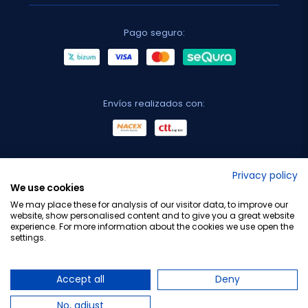
Pago seguro:
Envíos realizados con:
No lo decimos nosotros...
Privacy policy
We use cookies
¡Tu opinión es importante!
We may place these for analysis of our visitor data, to improve our
website, show personalised content and to give you a great website
experience. For more information about the cookies we use open the
settings.
Copyright © 2010-2026 Farmacia Barata S.L. Todos los
derechos reservados.
Accept all
Deny
No, adjust