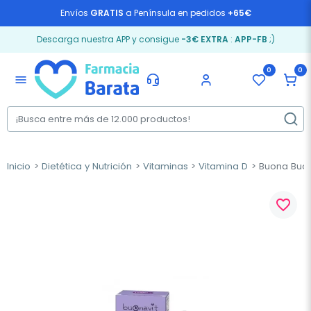
Envíos
GRATIS
a Península en pedidos
+65€
Descarga nuestra APP y consigue
-3€ EXTRA
:
APP-FB
;)
0
0
menu
Inicio
Dietética y Nutrición
Vitaminas
Vitamina D
Buona Buona
favorite_border