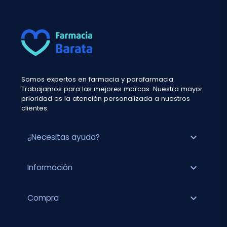
Somos expertos en farmacia y parafarmacia.
Trabajamos para las mejores marcas. Nuestra mayor
prioridad es la atención personalizada a nuestros
clientes.
expand_more
¿Necesitas ayuda?
expand_more
Información
expand_more
Compra