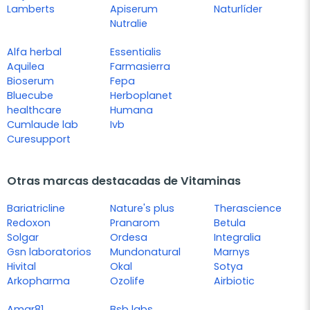
Lamberts
Apiserum
Naturlíder
Nutralie
Alfa herbal
Essentialis
Aquilea
Farmasierra
Bioserum
Fepa
Bluecube
Herboplanet
healthcare
Humana
Cumlaude lab
Ivb
Curesupport
Otras marcas destacadas de Vitaminas
Bariatricline
Nature's plus
Therascience
Redoxon
Pranarom
Betula
Solgar
Ordesa
Integralia
Gsn laboratorios
Mundonatural
Marnys
Hivital
Okal
Sotya
Arkopharma
Ozolife
Airbiotic
Amar81
Bsb labs