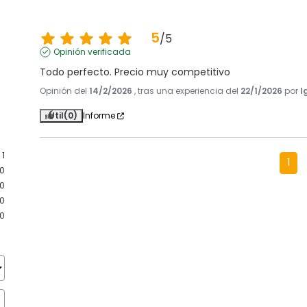
5
/
5
Opinión verificada
Todo perfecto. Precio muy competitivo
Opinión del
14/2/2026
, tras una experiencia del
22/1/2026
por
I
Útil
(0)
Informe
1
1
0
0
0
0