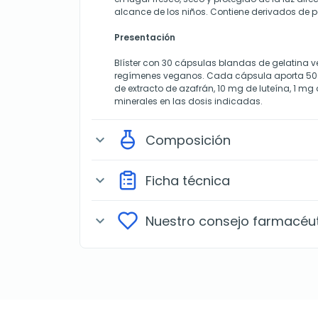
alcance de los niños. Contiene derivados de 
Presentación
Blíster con 30 cápsulas blandas de gelatina 
regímenes veganos. Cada cápsula aporta 5
de extracto de azafrán, 10 mg de luteína, 1 mg
minerales en las dosis indicadas.
Composición
expand_more
Ficha técnica
expand_more
Nuestro consejo farmacéu
expand_more