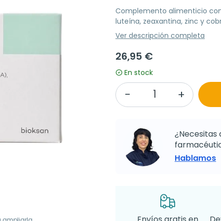
Complemento alimenticio con 
luteína, zeaxantina, zinc y co
Ver descripción completa
26,95 €
En stock
¿Necesitas 
farmacéutic
Hablamos
Envíos gratis en
De
a ampliarla