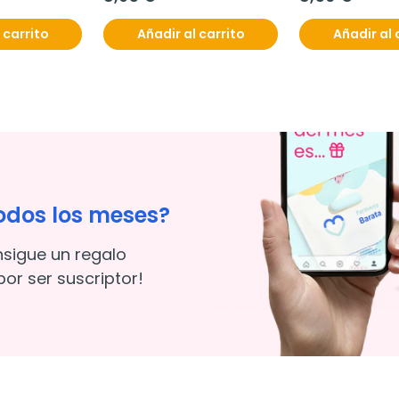
 carrito
Añadir al carrito
Añadir al 
odos los meses?
nsigue un regalo
or ser suscriptor!