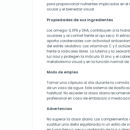
para proporcionar nutrientes implicados en el
ocular y el bienestar visual.
Propiedades de sus ingredientes
Los omega-3, EPA y DHA, contribuyen a la hidr
oculares y al confort frente al ojo seco. El extr
aporta carotenoides con actividad antioxidant
del estrés oxidativo. Las vitaminas C y E act
frente a radicales libres. La luteína y la zeaxant
luz azul y protegen la mácula. El zinc y el cobre
metabolismo visual y en la función normal de l
Modo de empleo
Tomar una cápsula al día durante la comida
de un vaso de agua. Este sistema de dosificaci
habitual. No exceder la dosis diaria recomen
profesional en caso de embarazo o medicaci
Advertencias
No superar la dosis diaria. Los complementos
sustituir una dieta equilibrada ni un estilo de
en lugar fresco, seco y protegido de la luz dire