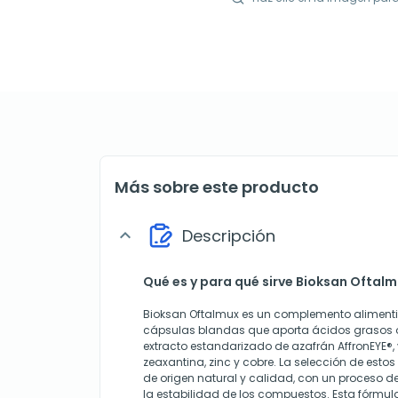
Más sobre este producto
Descripción
expand_more
Qué es y para qué sirve Bioksan Oftal
Bioksan Oftalmux es un complemento alimenti
cápsulas blandas que aporta ácidos grasos 
extracto estandarizado de azafrán AffronEYE®, v
zeaxantina, zinc y cobre. La selección de estos 
de origen natural y calidad, con un proceso 
la estabilidad de los compuestos. Esta fórmul