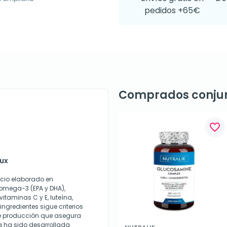
pedidos +65€
Comprados conju
favorite_border
mux
cio elaborado en
omega-3 (EPA y DHA),
itaminas C y E, luteína,
ingredientes sigue criterios
de producción que asegura
a ha sido desarrollada