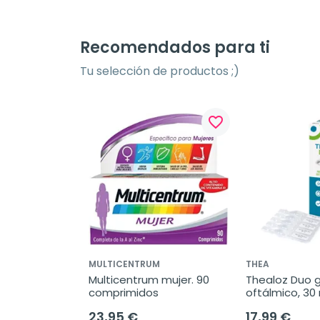
Recomendados para ti
Tu selección de productos ;)
favorite_border
MULTICENTRUM
THEA
Multicentrum mujer. 90 
Thealoz Duo g
comprimidos
oftálmico, 3
23,95 €
17,99 €