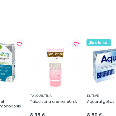
¡En oferta!
favorite_border
favorite_border
TALQUISTINA
ESTEVE
el 
Talquistina crema, 50ml.
Aquoral gotas, 
0 monodosis
8,95 €
8,50 €