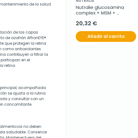
NUTRALIE
 mantenimiento de la salud
Nutralie glucosamina 
complex + MSM + 
condroitina, 120 cápsulas
20,32 €
atación de las capas
Añadir al carrito
acto de azafrán AffronEYE®
e que protegen la retina
úan como antioxidantes
ina contribuyen a filtrar la
 participan en el
a retina.
 principal, acompañada
ón se ajusta a la rutina
dada y consultar con un
ón concomitante.
 alimenticios no deben
 vida saludable. Conservar
cta. Mantener fuera del