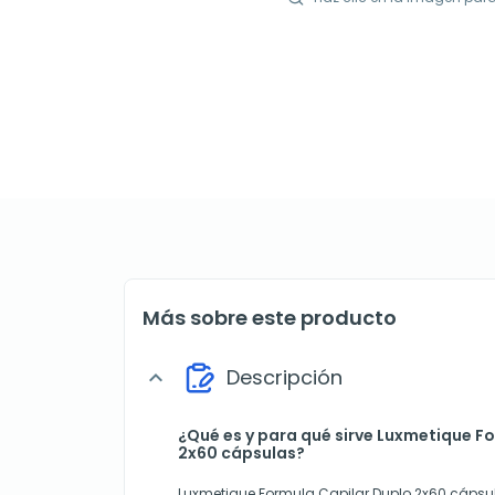
Más sobre este producto
Descripción
expand_more
¿Qué es y para qué sirve Luxmetique F
2x60 cápsulas?
Luxmetique Formula Capilar Duplo 2x60 cáps