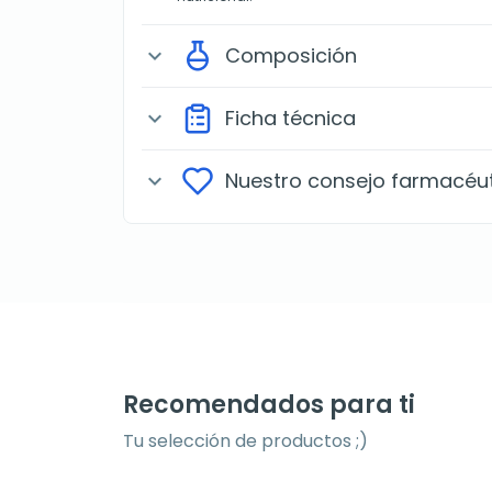
Composición
expand_more
Ficha técnica
expand_more
Nuestro consejo farmacéu
expand_more
Recomendados para ti
Tu selección de productos ;)