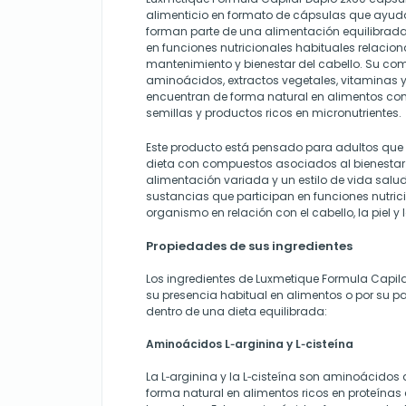
alimenticio en formato de cápsulas que ayuda
forman parte de una alimentación equilibrad
en funciones nutricionales habituales relacio
mantenimiento y bienestar del cabello. Su c
aminoácidos, extractos vegetales, vitaminas 
encuentran de forma natural en alimentos como
semillas y productos ricos en micronutrientes.
Este producto está pensado para adultos qu
dieta con compuestos asociados al bienestar 
alimentación variada y un estilo de vida salu
sustancias que participan en funciones nutric
organismo en relación con el cabello, la piel y 
Propiedades de sus ingredientes
Los ingredientes de Luxmetique Formula Capila
su presencia habitual en alimentos o por su p
dentro de una dieta equilibrada:
Aminoácidos L‑arginina y L‑cisteína
La L‑arginina y la L‑cisteína son aminoácidos
forma natural en alimentos ricos en proteína