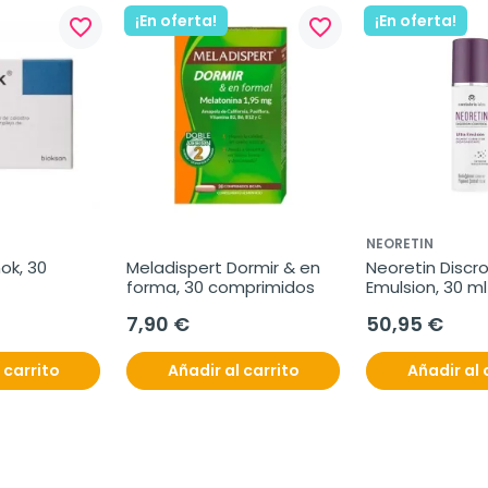
¡En oferta!
¡En oferta!
favorite_border
favorite_border
NEORETIN
k, 30 
Meladispert Dormir & en 
Neoretin Discro
forma, 30 comprimidos
Emulsion, 30 ml
7,90 €
50,95 €
 carrito
Añadir al carrito
Añadir al 