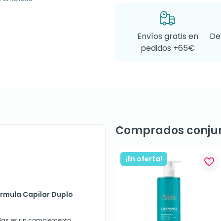
Envíos gratis en
De
pedidos +65€
Comprados conju
¡En oferta!
favorite_border
ormula Capilar Duplo
ulas es un complemento