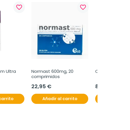
favorite_border
favorite_border
m Ultra 
Normast 600mg, 20 
Oniria, 30 compr
comprimidos
22,95 €
8,50 €
carrito
Añadir al carrito
Añadir al c