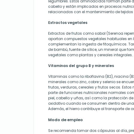
legumbres. Estos aminoácidos forman parte de 
cabello y están implicados en procesos nutri
relacionados con el mantenimiento de tejidos 
Extractos vegetales
Extractos de frutos como sabal (Serenoa repe
aportan compuestos vegetales habituales en l
complementan la ingesta de fitoquímicos. Tam
de bambú, fuente de sílice, un mineral que fo
vegetales como plantas y cereales integrales.
Vitaminas del grupo B y minerales
Vitaminas como la riboflavina (B2), niacina (B3)
minerales como zinc, cobre y selenio se encue
frutas, verduras, cereales y frutos secos. Esto
parte de funciones nutricionales normales co
piel, cabello y uñas, así como la protección de 
oxidativo cuando se consumen dentro de una 
Además, el hierro contribuye al transporte de 
Modo de empleo
Se recomienda tomar dos cápsulas al día, pref