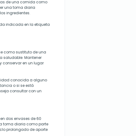
as de una comida como
ner una toma diaria
los ingredientes.
da indicada en la etiqueta
se como sustituto de una
da saludable. Mantener
y conservar en un lugar
ilidad conocida a alguno
ancia o si se está
nseja consultar con un
 en dos envases de 60
la toma diaria como parte
iclo prolongado de aporte