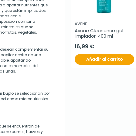
 a aportar nutrientes que
a y que están implicados
nadas con el
omposición combina
AVENE
y minerales que se
Avene Cleanance gel 
 frutas, vegetales,
limpiador, 400 ml
16,99 €
e desean complementar su
capilar dentro de una
Añadir al carrito
dable, aportando
ionales normales del
las uñas.
r Duplo se seleccionan por
apel como micronutrientes
 que se encuentran de
s como carnes, huevos y