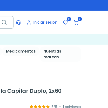
0
0
Iniciar sesión
Medicamentos
Nuestras
marcas
a Capilar Duplo, 2x60
5
/
5
-
1
opiniones