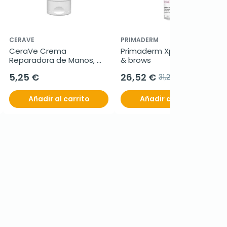
CERAVE
PRIMADERM
CeraVe Crema 
Primaderm Xpert lashes 
Reparadora de Manos, 
& brows
50ml.
5,25 €
26,52 €
31,20 €
Añadir al carrito
Añadir al carrito