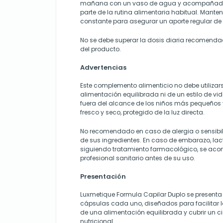
mañana con un vaso de agua y acompañad
parte de la rutina alimentaria habitual. Mante
constante para asegurar un aporte regular de 
No se debe superar la dosis diaria recomenda
del producto.
Advertencias
Este complemento alimenticio no debe utilizar
alimentación equilibrada ni de un estilo de vi
fuera del alcance de los niños más pequeños 
fresco y seco, protegido de la luz directa.
No recomendado en caso de alergia o sensib
de sus ingredientes. En caso de embarazo, lact
siguiendo tratamiento farmacológico, se aco
profesional sanitario antes de su uso.
Presentación
Luxmetique Formula Capilar Duplo se presenta
cápsulas cada uno, diseñados para facilitar 
de una alimentación equilibrada y cubrir un c
nutricional.