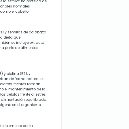
la estructura proteica del
cionales normales
como el cabello.
ns) y semillas de calabaza
a dieta que
bién se incluye extracto
rma parte de alimentos
 y biotina (B7), y
ntran de forma natural en
s micronutrientes forman
mo el mantenimiento de la
las células frente al estrés
alimentación equilibrada.
oxígeno en el organismo.
eriblemente por la