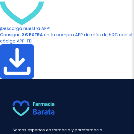
¡Descarga nuestra APP!
Consigue
3€ EXTRA
en tu compra APP de más de 50€ con el
código APP-FB
Somos expertos en farmacia y parafarmacia.