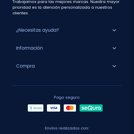
Trabajamos para las mejores marcas. Nuestra mayor
prioridad es la atención personalizada a nuestros
clientes.
expand_more
¿Necesitas ayuda?
expand_more
Información
expand_more
Compra
Pago seguro:
Envíos realizados con: