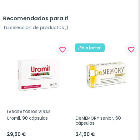
Recomendados para ti
Tu selección de productos ;)
¡En oferta!
favorite_border
favorite_border
LABORATORIOS VIÑAS
Uromil, 90 cápsulas
DeMEMORY senior, 60 
cápsulas
29,50 €
24,50 €