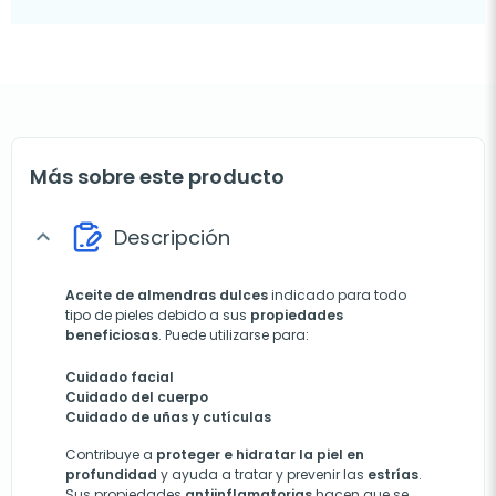
Más sobre este producto
Descripción
expand_more
Aceite de almendras dulces
indicado para todo
tipo de pieles debido a sus
propiedades
beneficiosas
. Puede utilizarse para:
Cuidado facial
Cuidado del cuerpo
Cuidado de uñas y cutículas
Contribuye a
proteger e hidratar la piel en
profundidad
y ayuda a tratar y prevenir las
estrías
.
Sus propiedades
antiinflamatorias
hacen que se