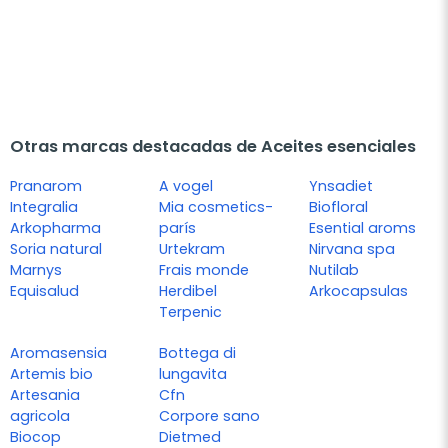
Otras marcas destacadas de Aceites esenciales
Pranarom
A vogel
Ynsadiet
Integralia
Mia cosmetics-
Biofloral
Arkopharma
parís
Esential aroms
Soria natural
Urtekram
Nirvana spa
Marnys
Frais monde
Nutilab
Equisalud
Herdibel
Arkocapsulas
Terpenic
Aromasensia
Bottega di
Artemis bio
lungavita
Artesania
Cfn
agricola
Corpore sano
Biocop
Dietmed