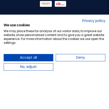
No lo decimos nosotros...
Privacy policy
We use cookies
¡Tu opinión es importante!
We may place these for analysis of our visitor data, to improve our
website, show personalised content and to give you a great website
experience. For more information about the cookies we use open the
settings.
Copyright © 2010-2026 Farmacia Barata S.L. Todos los
derechos reservados.
Accept all
Deny
No, adjust
Total:
5,88 €
−
+
Añadir al carrito