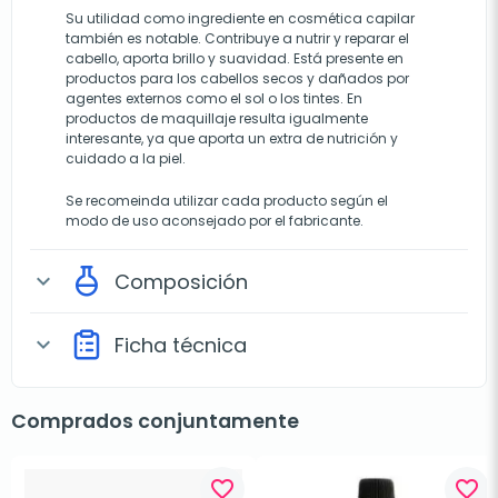
Su utilidad como ingrediente en cosmética capilar
también es notable. Contribuye a nutrir y reparar el
cabello, aporta brillo y suavidad. Está presente en
productos para los cabellos secos y dañados por
agentes externos como el sol o los tintes. En
productos de maquillaje resulta igualmente
interesante, ya que aporta un extra de nutrición y
cuidado a la piel.
Se recomeinda utilizar cada producto según el
modo de uso aconsejado por el fabricante.
Composición
expand_more
Ficha técnica
expand_more
Comprados conjuntamente
favorite_border
favorite_border