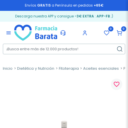
Envíos
GRATIS
a Península en pedidos
+65€
Descarga nuestra APP y consigue
-3€ EXTRA
:
APP-FB
;)
0
0
menu
Inicio
Dietética y Nutrición
Fitoterapia
Aceites esenciales
Pl
favorite_border