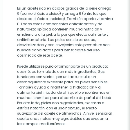
Es un aceite rico en ácidos grasos de la serie omega
9 (como el ácido oleico) y omega 6 (entre los que
destaca el ácido linoleico). También aporta vitamina
E. Todos estos componentes antioxidantes y de
naturaleza lipídica confieren mucha nutrición y
emoliencia a la piel, a la par que efecto calmante y
antiinflamatoria. Las pieles sensibles, secas,
desvitalizadas y con envejecimiento prematuro son
buenas candidatas para beneficiarse del uso
cosmético de este aceite.
Puede utilizarse puro o formar parte de un producto
cosmético formulado con más ingredientes. Sus
funciones son varias: por un lado, resulta un
desmaquillante excelente para las pieles sensibles.
También ayuda a mantener la hidratación y a
calmar la piel irritada, de ahí que lo encontremos en
muchas cremitas para el cambio de pañal del bebé.
Por otro lado, pieles con rugosidades, excemas o
estrías notarán, con el uso habitual, el efecto
suavizante del aceite de almendras. A nivel sensorial,
aporta unas notas muy agradables que evocan a
los campos mediterráneos.