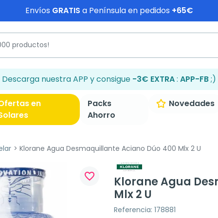
Envíos
GRATIS
a Península en pedidos
+65€
Descarga nuestra APP y consigue
-3€ EXTRA
:
APP-FB
;)
Ofertas en
Packs
Novedades
Solares
Ahorro
elar
Klorane Agua Desmaquillante Aciano Dúo 400 Mlx 2 U
favorite_border
Klorane Agua Des
Mlx 2 U
Referencia: 178881