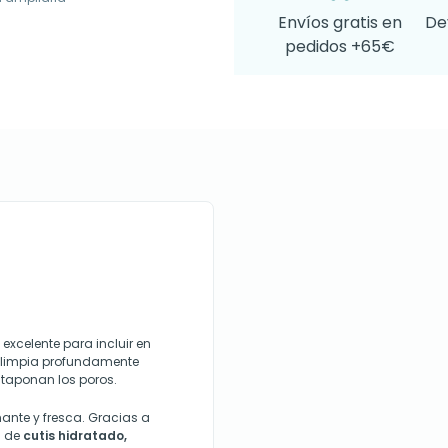
Envíos gratis en
De
pedidos +65€
 excelente para incluir en
,l
impia profundamente
 taponan los poros.
mante y fresca. Gracias a
a de
cutis hidratado,