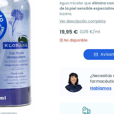
Agua micelar que
elimina con
de la piel sensible especialm
lozana.
Ver descripción completa
19,95 €
0,05 €/ml
No disponible
Avísam
¿Necesitas 
farmacéutic
Hablamos
a ampliarla