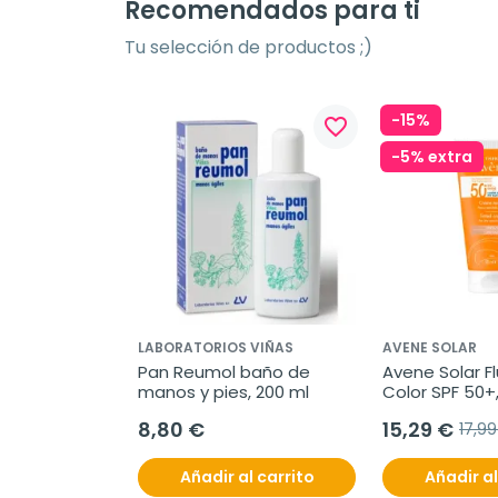
Recomendados para ti
Tu selección de productos ;)
-15%
favorite_border
-5% extra
LABORATORIOS VIÑAS
AVENE SOLAR
Pan Reumol baño de 
Avene Solar Fl
manos y pies, 200 ml
Color SPF 50+
8,80 €
15,29 €
17,9
Añadir al carrito
Añadir al