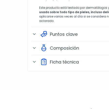
Este producto está testado por dermatólogos 
usado sobre todo tipo de pieles, incluso de
aplicarse varias veces al día si se considera 
aclarado.
Puntos clave
expand_more
Composición
expand_more
Ficha técnica
expand_more