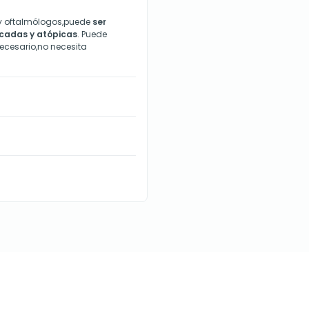
y oftalmólogos
,p
uede
ser
licadas y atópicas
. Puede
necesari
o,n
o necesita