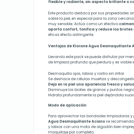
flexible y radiante, sin aspecto brillante o 
Este producto d
estaca por sus propiedades an
sobre la piel, en especial para la zona cercana
muy sensible. Actúa como un efectivo
calmant
aporta confort, tonifica y reduce los brote
eficaz efecto astringente.
Ventajas de Klorane Agua Desmaquillante 
Llevando este pack se puede disfrutar por me
de limpieza profunda que perdura y es visible en
Desmaquilla ojos, labios y rostro sin irritar.
Se deshace de células muertas y descongesti
Deja en la piel una apariencia fresca y salu
Disminuye los brotes de granos y puntos negro
Hidrata profundamente la piel dejándola suave
Modo de aplicación
Para aprovechar las bondades limpiadoras y 
Agua Desmaquillante Aciano
se recomienda a
y labios con una mota de algodón bien impreg
maquillaje por completo.