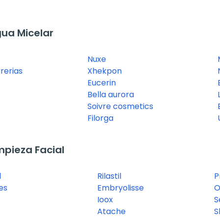
ua Micelar
Nuxe
rerias
Xhekpon
Eucerin
Bella aurora
Soivre cosmetics
Filorga
pieza Facial
l
Rilastil
P
es
Embryolisse
O
Ioox
S
Atache
S