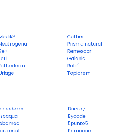
Medik8
Cattier
Neutrogena
Prisma natural
Be+
Remescar
Leti
Galenic
Esthederm
Babé
Uriage
Topicrem
rimaderm
Ducray
zoaqua
Byoode
ebamed
5punto5
kin resist
Perricone