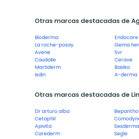
Otras marcas destacadas de Ag
Bioderma
Endocare
La roche-posay
Gema her
Avene
Svr
Caudalie
Cerave
Martiderm
Basiko
Isdin
A-derma
Otras marcas destacadas de Lim
Dr arturo alba
Bepantho
Cetaphil
Comodyn
Apivita
Sesderma
Carederm
Segle