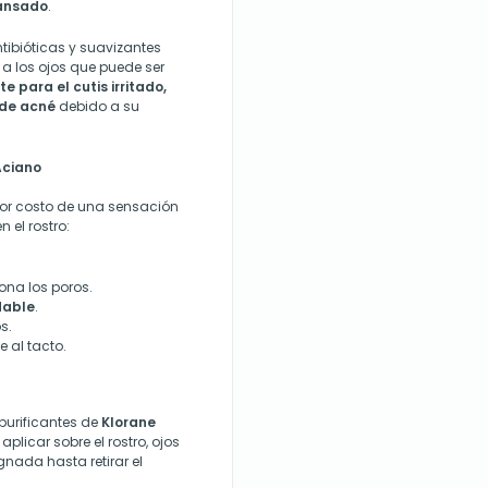
cansado
.
tibióticas y suavizantes
 a los ojos que puede ser
e para el cutis irritado,
s de acné
debido a su
Aciano
nor costo de una sensación
 el rostro:
ona los poros.
dable
.
s.
 al tacto.
purificantes de
Klorane
plicar sobre el rostro, ojos
nada hasta retirar el