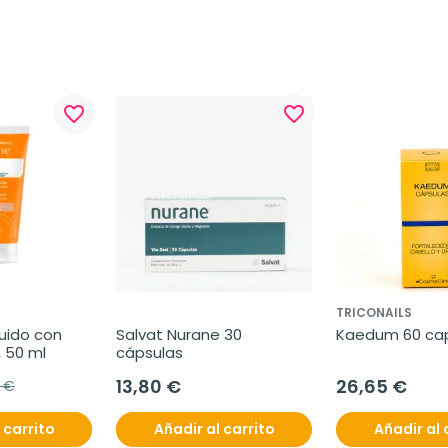
favorite_border
favorite_border
TRICONAILS
uido con 
Salvat Nurane 30 
Kaedum 60 ca
, 50 ml
cápsulas
13,80 €
26,65 €
9 €
 carrito
Añadir al carrito
Añadir al 