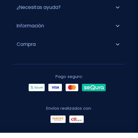
expand_more
¿Necesitas ayuda?
expand_more
Información
expand_more
Compra
Pago seguro:
Envíos realizados con: