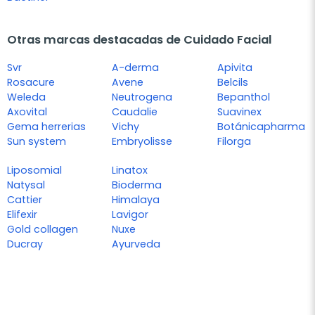
Otras marcas destacadas de Cuidado Facial
Svr
A-derma
Apivita
Rosacure
Avene
Belcils
Weleda
Neutrogena
Bepanthol
Axovital
Caudalie
Suavinex
Gema herrerias
Vichy
Botánicapharma
Sun system
Embryolisse
Filorga
Liposomial
Linatox
Natysal
Bioderma
Cattier
Himalaya
Elifexir
Lavigor
Gold collagen
Nuxe
Ducray
Ayurveda