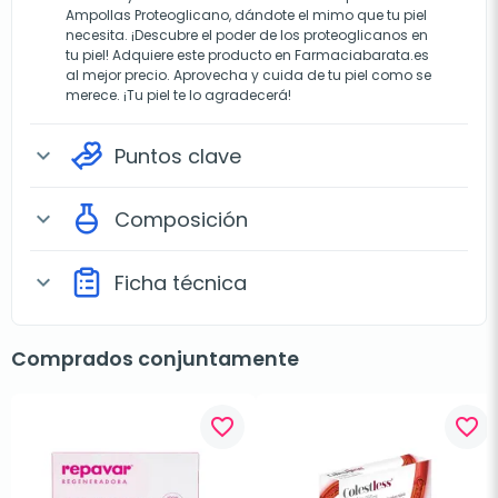
Ampollas Proteoglicano, dándote el mimo que tu piel
necesita. ¡Descubre el poder de los proteoglicanos en
tu piel! Adquiere este producto en Farmaciabarata.es
al mejor precio. Aprovecha y cuida de tu piel como se
merece. ¡Tu piel te lo agradecerá!
Puntos clave
expand_more
Composición
expand_more
Ficha técnica
expand_more
Comprados conjuntamente
favorite_border
favorite_border