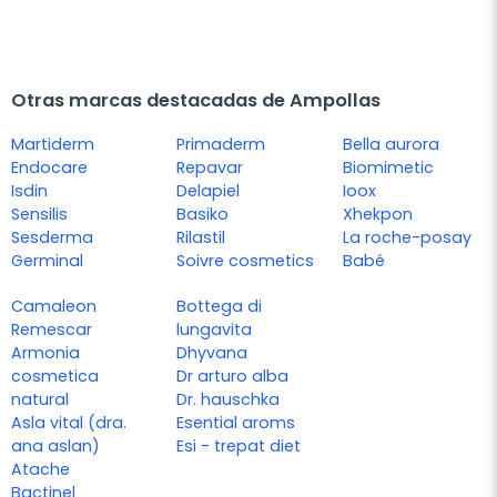
Otras marcas destacadas de Ampollas
Martiderm
Primaderm
Bella aurora
Endocare
Repavar
Biomimetic
Isdin
Delapiel
Ioox
Sensilis
Basiko
Xhekpon
Sesderma
Rilastil
La roche-posay
Germinal
Soivre cosmetics
Babé
Camaleon
Bottega di
Remescar
lungavita
Armonia
Dhyvana
cosmetica
Dr arturo alba
natural
Dr. hauschka
Asla vital (dra.
Esential aroms
ana aslan)
Esi - trepat diet
Atache
Bactinel