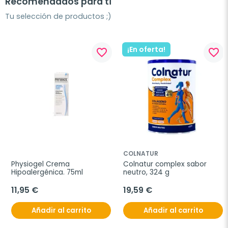
Recomendados para ti
Tu selección de productos ;)
¡En oferta!
favorite_border
favorite_border
COLNATUR
Physiogel Crema 
Colnatur complex sabor 
Hipoalergénica. 75ml
neutro, 324 g
11,95 €
19,59 €
Añadir al carrito
Añadir al carrito