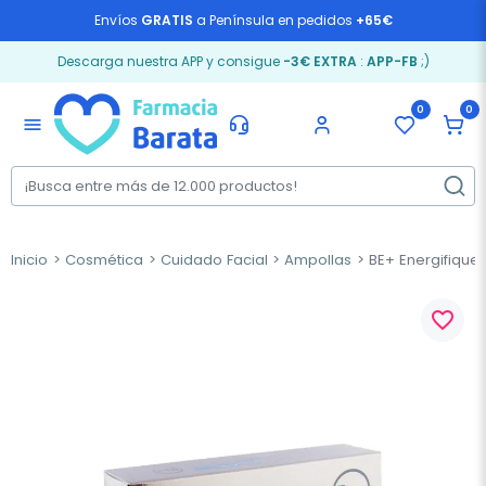
Envíos
GRATIS
a Península en pedidos
+65€
Descarga nuestra APP y consigue
-3€ EXTRA
:
APP-FB
;)
0
0
menu
Inicio
Cosmética
Cuidado Facial
Ampollas
BE+ Energifique
favorite_border