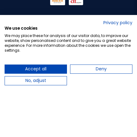
No lo decimos nosotros...
Privacy policy
We use cookies
¡Tu opinión es importante!
We may place these for analysis of our visitor data, to improve our
website, show personalised content and to give you a great website
experience. For more information about the cookies we use open the
settings.
Copyright © 2010-2026 Farmacia Barata S.L. Todos los
derechos reservados.
Accept all
Deny
No, adjust
Total:
20,76 €
Avísame cuando esté disponible