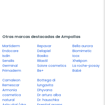
Otras marcas destacadas de Ampollas
Martiderm
Repavar
Bella aurora
Endocare
Delapiel
Biomimetic
Isdin
Basiko
Ioox
Sensilis
Rilastil
Xhekpon
Germinal
Soivre cosmetics
La roche-posay
Primaderm
Be+
Babé
Camaleon
Bottega di
Remescar
lungavita
Armonia
Dhyvana
cosmetica
Dr arturo alba
natural
Dr. hauschka
Asla vital (dra.
Esential aroms