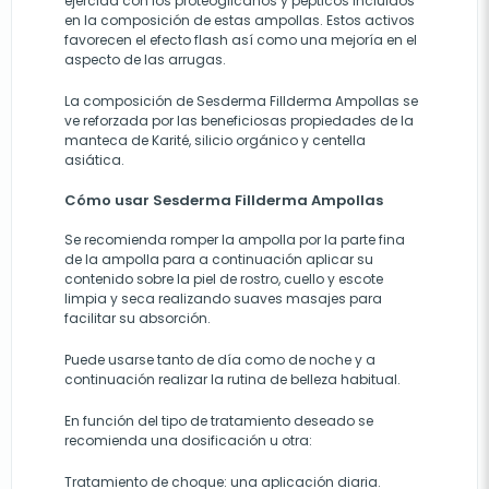
ejercida con los proteoglicanos y pépticos incluidos
en la composición de estas ampollas. Estos activos
favorecen el efecto flash así como una mejoría en el
aspecto de las arrugas.
La composición de Sesderma Fillderma Ampollas se
ve reforzada por las beneficiosas propiedades de la
manteca de Karité, silicio orgánico y centella
asiática.
Cómo usar Sesderma Fillderma Ampollas
Se recomienda romper la ampolla por la parte fina
de la ampolla para a continuación aplicar su
contenido sobre la piel de rostro, cuello y escote
limpia y seca realizando suaves masajes para
facilitar su absorción.
Puede usarse tanto de día como de noche y a
continuación realizar la rutina de belleza habitual.
En función del tipo de tratamiento deseado se
recomienda una dosificación u otra:
Tratamiento de choque: una aplicación diaria.