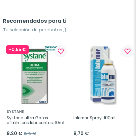
Recomendados para ti
Tu selección de productos ;)
-0,55 €
favorite_border
favorite_border
SYSTANE
Systane ultra Gotas 
Ialumar Spray, 100ml
oftálmicas lubricantes, 10ml
9,20 €
8,70 €
9,75 €