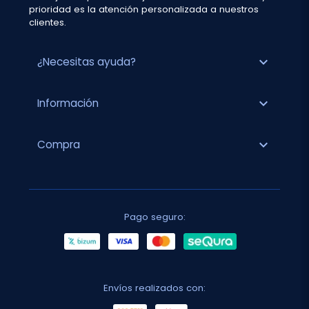
prioridad es la atención personalizada a nuestros
clientes.
expand_more
¿Necesitas ayuda?
expand_more
Información
expand_more
Compra
Pago seguro:
Envíos realizados con: