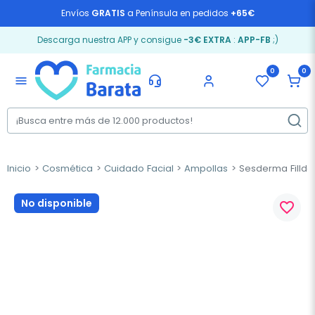
Envíos
GRATIS
a Península en pedidos
+65€
Descarga nuestra APP y consigue
-3€ EXTRA
:
APP-FB
;)
0
0
menu
Inicio
Cosmética
Cuidado Facial
Ampollas
Sesderma Fillde
No disponible
favorite_border