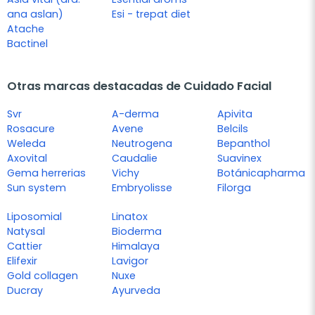
ana aslan)
Esi - trepat diet
Atache
Bactinel
Otras marcas destacadas de Cuidado Facial
Svr
A-derma
Apivita
Rosacure
Avene
Belcils
Weleda
Neutrogena
Bepanthol
Axovital
Caudalie
Suavinex
Gema herrerias
Vichy
Botánicapharma
Sun system
Embryolisse
Filorga
Liposomial
Linatox
Natysal
Bioderma
Cattier
Himalaya
Elifexir
Lavigor
Gold collagen
Nuxe
Ducray
Ayurveda