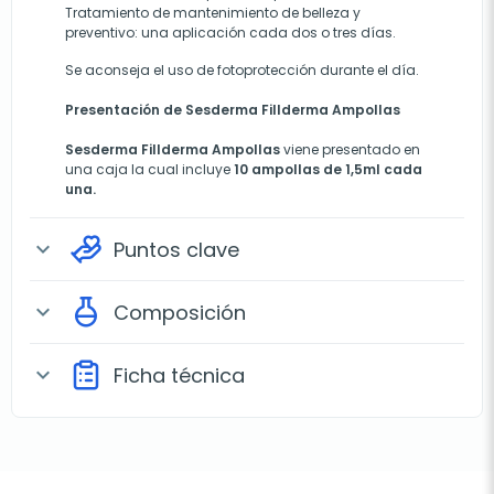
Tratamiento de mantenimiento de belleza y
preventivo: una aplicación cada dos o tres días.
Se aconseja el uso de fotoprotección durante el día.
Presentación de Sesderma Fillderma Ampollas
Sesderma Fillderma Ampollas
viene presentado en
una caja la cual incluye
10 ampollas de 1,5ml cada
una.
Puntos clave
expand_more
Composición
expand_more
Ficha técnica
expand_more