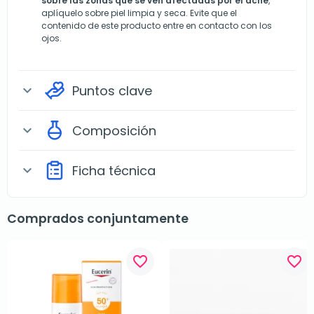
sobre las zonas que se ven afectadas por el acné
,
aplíquelo sobre piel limpia y seca. Evite que el
contenido de este producto entre en contacto con los
ojos.
Puntos clave
expand_more
Composición
expand_more
Ficha técnica
expand_more
Comprados conjuntamente
favorite_border
favorite_border