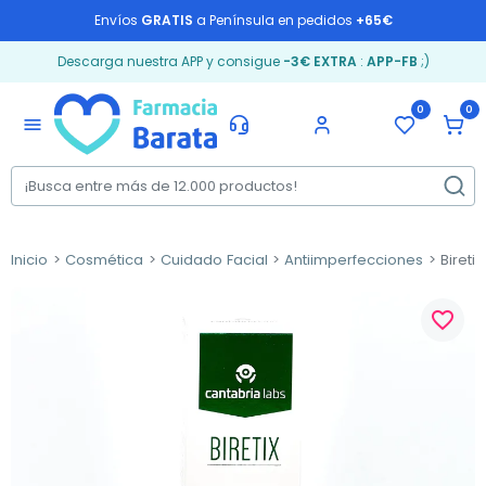
Envíos
GRATIS
a Península en pedidos
+65€
Descarga nuestra APP y consigue
-3€ EXTRA
:
APP-FB
;)
0
0
menu
Inicio
Cosmética
Cuidado Facial
Antiimperfecciones
Biretix
favorite_border