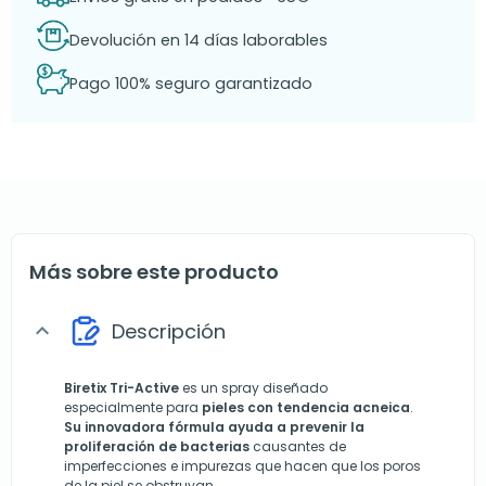
Devolución en 14 días laborables
Pago 100% seguro garantizado
Más sobre este producto
Descripción
expand_more
Biretix Tri-Active
es un spray diseñado
especialmente para
pieles con tendencia acneica
.
Su innovadora fórmula ayuda a prevenir la
proliferación de bacterias
causantes de
imperfecciones e impurezas que hacen que los poros
de la piel se obstruyan.