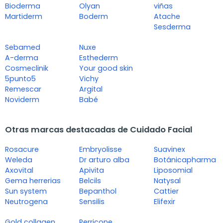
Bioderma
Olyan
viñas
Martiderm
Boderm
Atache
Sesderma
Sebamed
Nuxe
A-derma
Esthederm
Cosmeclinik
Your good skin
5punto5
Vichy
Remescar
Argital
Noviderm
Babé
Otras marcas destacadas de Cuidado Facial
Rosacure
Embryolisse
Suavinex
Weleda
Dr arturo alba
Botánicapharma
Axovital
Apivita
Liposomial
Gema herrerias
Belcils
Natysal
Sun system
Bepanthol
Cattier
Neutrogena
Sensilis
Elifexir
Gold collagen
Perricone