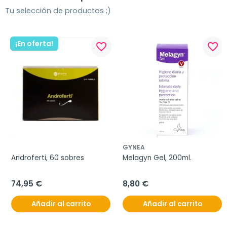
Tu selección de productos ;)
¡En oferta!
favorite_border
favorite_border
GYNEA
Androferti, 60 sobres
Melagyn Gel, 200ml.
74,95 €
8,80 €
Añadir al carrito
Añadir al carrito