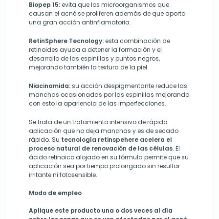
Biopep 15:
evita que los microorganismos que
causan el acné se proliferen además de que aporta
una gran acción antinflamatoria.
RetinSphere Tecnology:
esta combinación de
retinoides ayuda a detener la formación y el
desarrollo de las espinillas y puntos negros,
mejorando también la textura de la piel.
Niacinamida:
su acción despigmentante reduce las
manchas ocasionadas por las espinillas mejorando
con esto la apariencia de las imperfecciones.
Se trata de un tratamiento intensivo de rápida
aplicación que no deja manchas y es de secado
rápido. Su
tecnología retinspehere acelera el
proceso natural de renovación de las células
. El
ácido retinoico alojado en su fórmula permite que su
aplicación sea por tiempo prolongado sin resultar
irritante ni fotosensible.
Modo de empleo
Aplique este producto una o dos veces al día