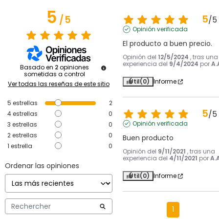
5
5
/
5
/
5
Opinión verificada
El producto a buen precio.
Opinión del
12/5/2024
, tras una
experiencia del
9/4/2024
por
A.
Basado en
2
opiniones
sometidas a control
Útil
(0)
Informe
Ver todas las reseñas de este sitio
5
estrellas
2
5
/
5
4
estrellas
0
Opinión verificada
3
estrellas
0
2
estrellas
0
Buen producto
1
estrella
0
Opinión del
9/11/2021
, tras una
experiencia del
4/11/2021
por
A.A
Ordenar las opiniones
Útil
(0)
Informe
1