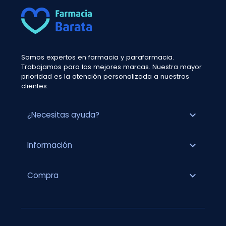
Somos expertos en farmacia y parafarmacia.
Trabajamos para las mejores marcas. Nuestra mayor
prioridad es la atención personalizada a nuestros
clientes.
expand_more
¿Necesitas ayuda?
expand_more
Información
expand_more
Compra