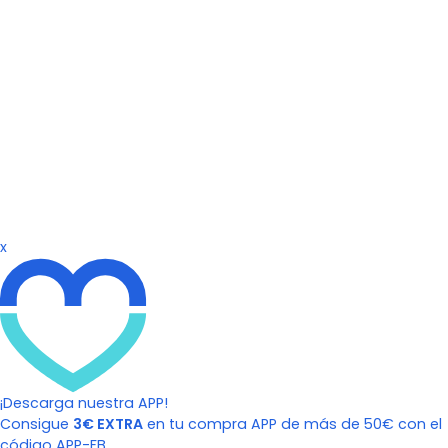
x
¡Descarga nuestra APP!
Consigue
3€ EXTRA
en tu compra APP de más de 50€ con el
código APP-FB