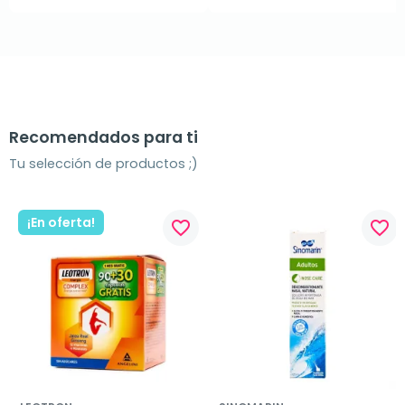
Recomendados para ti
Tu selección de productos ;)
¡En oferta!
favorite_border
favorite_border