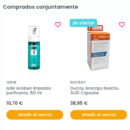
Comprados conjuntamente
¡En oferta!
favorite_border
favorite_border
ISDIN
DUCRAY
Isdin Acniben limpiador 
Ducray Anacaps Reactiv, 
purificante, 150 ml
3x30 Cápsulas
10,70 €
38,95 €
Añadir al carrito
Añadir al carrito