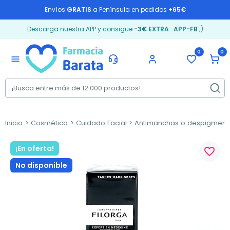
Envíos
GRATIS
a Península en pedidos
+65€
Descarga nuestra APP y consigue
-3€ EXTRA
:
APP-FB
;)
0
0
menu
Inicio
Cosmética
Cuidado Facial
Antimanchas o despigment
¡En oferta!
favorite_border
No disponible