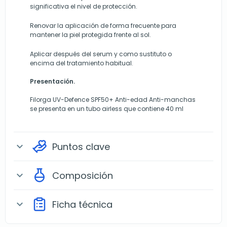
significativa el nivel de protección.
Renovar la aplicación de forma frecuente para
mantener la piel protegida frente al sol.
Aplicar después del serum y como sustituto o
encima del tratamiento habitual.
Presentación.
Filorga UV-Defence SPF50+ Anti-edad Anti-manchas
se presenta en un tubo airless que contiene 40 ml
Puntos clave
expand_more
Composición
expand_more
Ficha técnica
expand_more