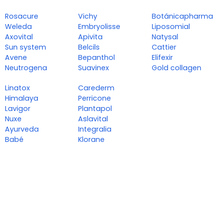
Rosacure
Vichy
Botánicapharma
Weleda
Embryolisse
Liposomial
Axovital
Apivita
Natysal
Sun system
Belcils
Cattier
Avene
Bepanthol
Elifexir
Neutrogena
Suavinex
Gold collagen
Linatox
Carederm
Himalaya
Perricone
Lavigor
Plantapol
Nuxe
Aslavital
Ayurveda
Integralia
Babé
Klorane