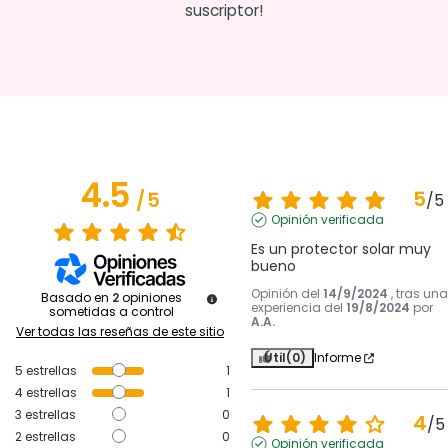
suscriptor!
4.5
5
/
5
/
5
Opinión verificada
Es un protector solar muy 
bueno
Opinión del
14/9/2024
, tras una
Basado en
2
opiniones
experiencia del
19/8/2024
por
sometidas a control
A.A.
Ver todas las reseñas de este sitio
Útil
(0)
Informe
5
estrellas
1
4
estrellas
1
3
estrellas
0
4
/
5
2
estrellas
0
Opinión verificada