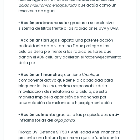
ácido hialurónico encapsulado
que actúa como un
reservorio de agua.
-
Acción protectora solar
gracias a su exclusivo
sistema de filtros frente a las radiaciones UVA y UVB.
-
Acción antiarrugas
, aporta una potente acción
antioxidante de la vitamina E que protege a las
células de la piel frente a los radicales libres que
dañan el ADN celular y aceleran el fotoenvejecimiento
de la piel.
-
Acción antimanchas
, contiene
Lúpulo
, un
componente activo que tiene la capacidad para
bloquear la tirosina, enzima responsable de la
movilización de melatonia a la célula, de esta
manera impide la aparición de manchas por
acumulación de melanina o hiperpigmentación.
-
Acción calmante
gracias a las propiedades
anti-
inflamatorias
del
alga parda.
Filorga UV-Defence SPF50+ Anti-edad Anti-manchas
presenta una textura tipo crema que se funde con la