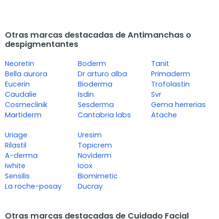
Otras marcas destacadas de Antimanchas o
despigmentantes
Neoretin
Boderm
Tanit
Bella aurora
Dr arturo alba
Primaderm
Eucerin
Bioderma
Trofolastin
Caudalie
Isdin
Svr
Cosmeclinik
Sesderma
Gema herrerias
Martiderm
Cantabria labs
Atache
Uriage
Uresim
Rilastil
Topicrem
A-derma
Noviderm
Iwhite
Ioox
Sensilis
Biomimetic
La roche-posay
Ducray
Otras marcas destacadas de Cuidado Facial