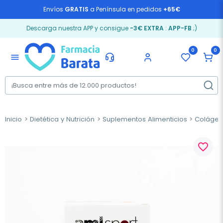
Envíos
GRATIS
a Península en pedidos
+65€
Descarga nuestra APP y consigue
-3€ EXTRA
:
APP-FB
;)
0
0
menu
Inicio
Dietética y Nutrición
Suplementos Alimenticios
Coláge
favorite_border