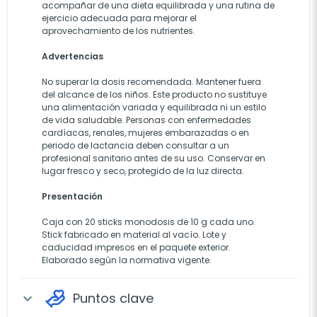
acompañar de una dieta equilibrada y una rutina de
ejercicio adecuada para mejorar el
aprovechamiento de los nutrientes.
Advertencias
No superar la dosis recomendada. Mantener fuera
del alcance de los niños. Este producto no sustituye
una alimentación variada y equilibrada ni un estilo
de vida saludable. Personas con enfermedades
cardíacas, renales, mujeres embarazadas o en
periodo de lactancia deben consultar a un
profesional sanitario antes de su uso. Conservar en
lugar fresco y seco, protegido de la luz directa.
Presentación
Caja con 20 sticks monodosis de 10 g cada uno.
Stick fabricado en material al vacío. Lote y
caducidad impresos en el paquete exterior.
Elaborado según la normativa vigente.
Puntos clave
expand_more