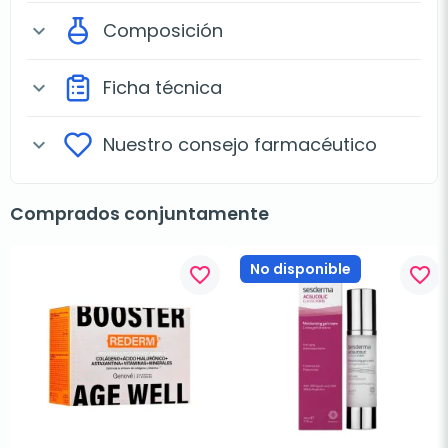
Composición
expand_more
Ficha técnica
expand_more
Nuestro consejo farmacéutico
expand_more
Comprados conjuntamente
No disponible
favorite_border
favorite_border