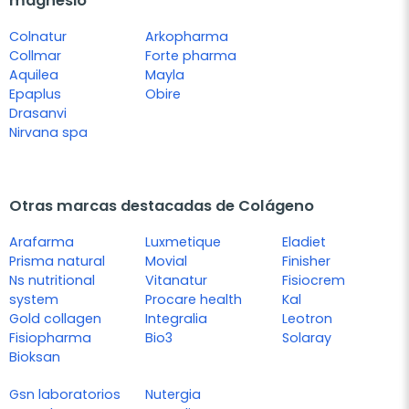
magnesio
Colnatur
Arkopharma
Collmar
Forte pharma
Aquilea
Mayla
Epaplus
Obire
Drasanvi
Nirvana spa
Otras marcas destacadas de Colágeno
Arafarma
Luxmetique
Eladiet
Prisma natural
Movial
Finisher
Ns nutritional
Vitanatur
Fisiocrem
system
Procare health
Kal
Gold collagen
Integralia
Leotron
Fisiopharma
Bio3
Solaray
Bioksan
Gsn laboratorios
Nutergia