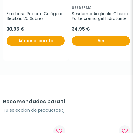
SESDERMA
Fluidbase Rederm Colágeno 
Sesderma Acglicolic Classic 
Bebible, 20 Sobres.
Forte crema gel hidratante, 
50ml.
30,95 €
34,95 €
Añadir al carrito
Ver
Recomendados para ti
Tu selección de productos ;)
favorite_border
favorite_border