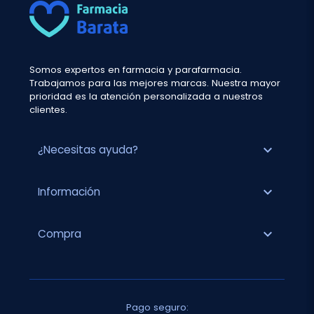
Somos expertos en farmacia y parafarmacia.
Trabajamos para las mejores marcas. Nuestra mayor
prioridad es la atención personalizada a nuestros
clientes.
expand_more
¿Necesitas ayuda?
expand_more
Información
expand_more
Compra
Pago seguro: