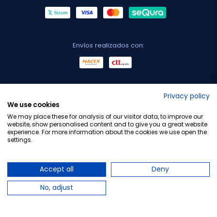
Envíos realizados con:
No lo decimos nosotros...
Privacy policy
We use cookies
¡Tu opinión es importante!
We may place these for analysis of our visitor data, to improve our
website, show personalised content and to give you a great website
experience. For more information about the cookies we use open the
settings.
Copyright © 2010-2026 Farmacia Barata S.L. Todos los
derechos reservados.
Accept all
Deny
No, adjust