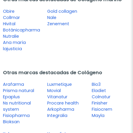
Obire
Gold collagen
Collmar
Nale
Hivital
Zenement
Botánicapharma
Nutralie
Ana maría
lajusticia
Otras marcas destacadas de Colágeno
Arafarma
Luxmetique
Bio3
Prisma natural
Movial
Eladiet
Epaplus
Vitanatur
Colnatur
Ns nutritional
Procare health
Finisher
system
Arkopharma
Fisiocrem
Fisiopharma
Integralia
Mayla
Bioksan