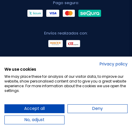
Pago seguro:
Envíos realizados con:
No lo decimos nosotros...
Privacy policy
We use cookies
¡Tu opinión es importante!
We may place these for analysis of our visitor data, to improve our
website, show personalised content and to give you a great website
experience. For more information about the cookies we use open the
settings.
Copyright © 2010-2026 Farmacia Barata S.L. Todos los
derechos reservados.
Accept all
Deny
No, adjust