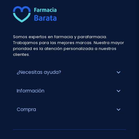
Somos expertos en farmacia y parafarmacia.
Trabajamos para las mejores marcas. Nuestra mayor
prioridad es la atención personalizada a nuestros
clientes.
expand_more
¿Necesitas ayuda?
expand_more
Información
expand_more
Compra