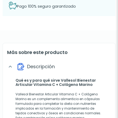
Pago 100% seguro garantizado
Más sobre este producto
Descripción
expand_more
Qué es y para qué sirve Vallesol Bienestar
Articular Vitamina C + Colágeno Marino
Vallesol Bienestar Articular Vitamina C + Colágeno
Marino es un complemento alimenticio en cápsulas
formulado para completar la dieta con nutrientes
implicados en la formación y mantenimiento de
tejidos conectivos y óseos en condiciones normales.
Esta combinación reúne colágeno marino