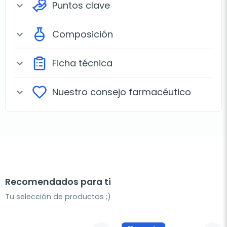
Puntos clave
expand_more
Composición
expand_more
Ficha técnica
expand_more
Nuestro consejo farmacéutico
expand_more
Recomendados para ti
Tu selección de productos ;)