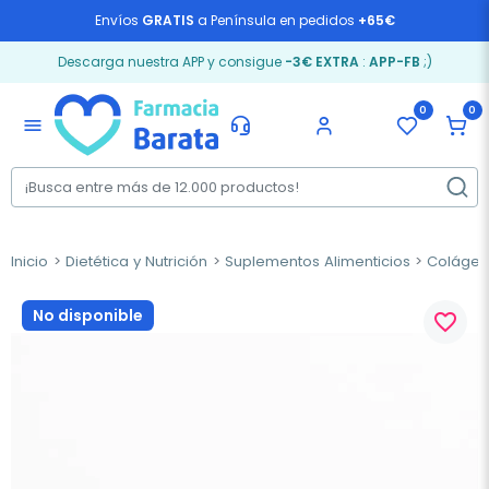
Envíos
GRATIS
a Península en pedidos
+65€
Descarga nuestra APP y consigue
-3€ EXTRA
:
APP-FB
;)
0
0
menu
Inicio
Dietética y Nutrición
Suplementos Alimenticios
Coláge
No disponible
favorite_border