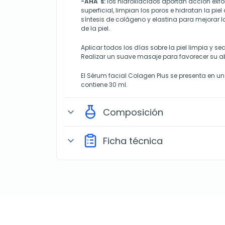
-AHA´s:
los hidroxiácidos aportan acción exfo
superficial, limpian los poros e hidratan la piel
síntesis de colágeno y elastina para mejorar la
de la piel.
Aplicar todos los días sobre la piel limpia y se
Realizar un suave masaje para favorecer su a
El Sérum facial Colagen Plus se presenta en un
contiene 30 ml.
Composición
expand_more
Ficha técnica
expand_more