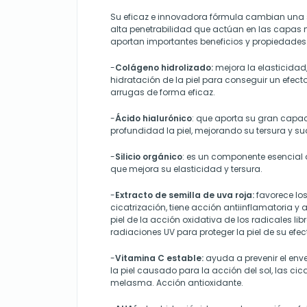
Su eficaz e innovadora fórmula cambian una s
alta penetrabilidad que actúan en las capas 
aportan importantes beneficios y propiedades.
-
Colágeno hidrolizado:
mejora la elasticidad, 
hidratación de la piel para conseguir un efecto
arrugas de forma eficaz.
-
Ácido hialurónico
: que aporta su gran capa
profundidad la piel, mejorando su tersura y s
-
Silicio orgánico
: es un componente esencial 
que mejora su elasticidad y tersura.
-
Extracto de semilla de uva roja:
favorece lo
cicatrización, tiene acción antiinflamatoria y 
piel de la acción oxidativa de los radicales lib
radiaciones UV para proteger la piel de su efec
-
Vitamina C estable:
ayuda a prevenir el env
la piel causado para la acción del sol, las cica
melasma. Acción antioxidante.