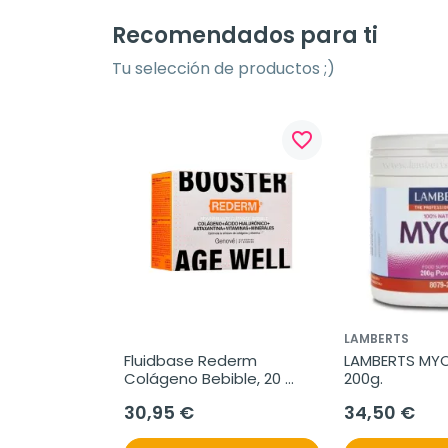
Recomendados para ti
Tu selección de productos ;)
favorite_border
favorite_border
S
LAMBERTS
 Levadura 
Fluidbase Rederm 
LAMBERTS MYO I
, 45 
Colágeno Bebible, 20 
200g.
Sobres.
30,95 €
34,50 €