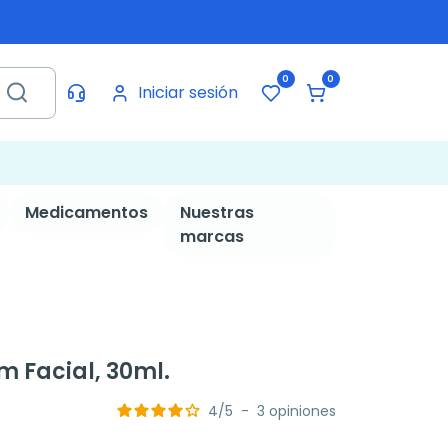
0
0
Iniciar sesión
Medicamentos
Nuestras
marcas
m Facial, 30ml.
4
/
5
-
3
opiniones