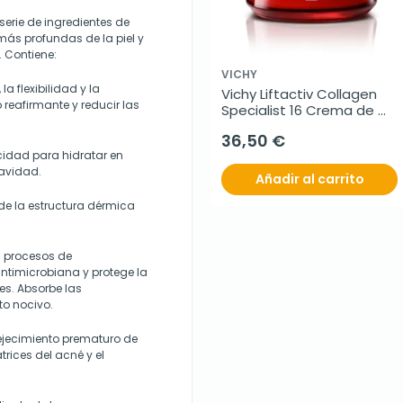
erie de ingredientes de
más profundas de la piel y
 Contiene:
VICHY
la flexibilidad y la
Vichy Liftactiv Collagen 
 reafirmante y reducir las
Specialist 16 Crema de 
día, 50 ml
36,50 €
cidad para hidratar en
uavidad.
Añadir al carrito
de la estructura dérmica
s procesos de
antimicrobiana y protege la
res. Absorbe las
to nocivo.
ejecimiento prematuro de
trices del acné y el