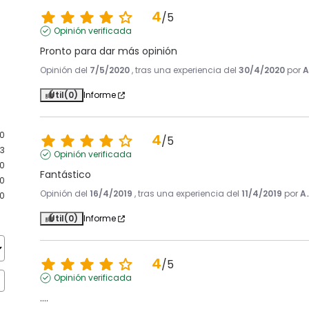
4
/
5
Opinión verificada
Pronto para dar más opinión
Opinión del
7/5/2020
, tras una experiencia del
30/4/2020
por
A
Útil
(0)
Informe
0
4
/
5
3
Opinión verificada
0
Fantástico
0
Opinión del
16/4/2019
, tras una experiencia del
11/4/2019
por
A.
0
Útil
(0)
Informe
4
/
5
Opinión verificada
....