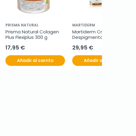
PRISMA NATURAL
MARTIDERM
Prisma Natural Colagen 
Martiderm Crema 
Plus Flexiplus 300 g
Despigmentante FPS 
50+, 40 ml
17,95 €
29,95 €
Añadir al carrito
Añadir al carrito