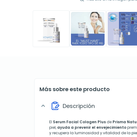
Más sobre este producto
Descripción
expand_more
El
Serum Facial Colagen Plus
de
Prisma Natu
piel,
ayuda a prevenir el envejecimiento
prem
y recupera la luminosidad y vitalidad de la pie