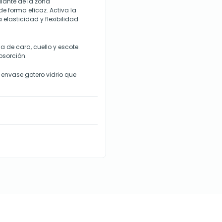
liante de la zona
 de forma eficaz. Activa la
 elasticidad y flexibilidad
ca de cara, cuello y escote.
bsorción.
 envase gotero vidrio que