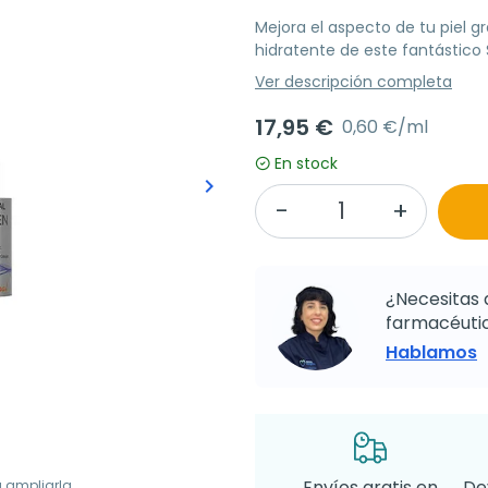
Mejora el aspecto de tu piel g
hidratente de este fantástico 
Ver descripción completa
17,95 €
0,60 €/ml
En stock
keyboard_arrow_right
Siguiente
¿Necesitas 
farmacéutic
Hablamos
Envíos gratis en
De
a ampliarla