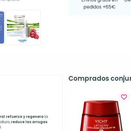
pedidos +65€
Comprados conju
favorite_border
ral
refuerza y regenera
la
aturo,
reduce las arrugas
l.