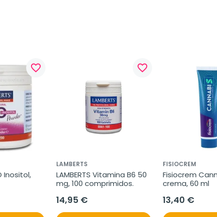
favorite_border
favorite_border
LAMBERTS
FISIOCREM
nositol, 
LAMBERTS Vitamina B6 50 
Fisiocrem Cann
mg, 100 comprimidos.
crema, 60 ml
14,95 €
13,40 €