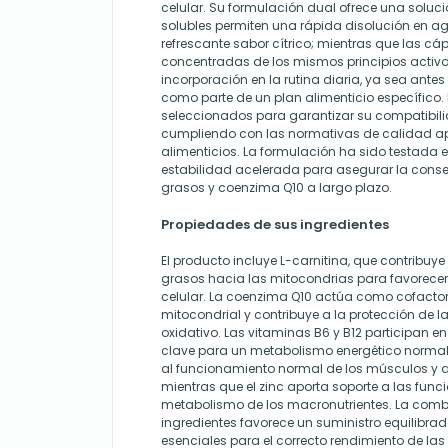
celular. Su formulación dual ofrece una solución
solubles permiten una rápida disolución en a
refrescante sabor cítrico; mientras que las cá
concentradas de los mismos principios activos.
incorporación en la rutina diaria, ya sea antes
como parte de un plan alimenticio específico.
seleccionados para garantizar su compatibili
cumpliendo con las normativas de calidad a
alimenticios. La formulación ha sido testada 
estabilidad acelerada para asegurar la conse
grasos y coenzima Q10 a largo plazo.
Propiedades de sus ingredientes
El producto incluye L-carnitina, que contribuye
grasos hacia las mitocondrias para favorecer
celular. La coenzima Q10 actúa como cofactor
mitocondrial y contribuye a la protección de las
oxidativo. Las vitaminas B6 y B12 participan 
clave para un metabolismo energético normal
al funcionamiento normal de los músculos y al e
mientras que el zinc aporta soporte a las func
metabolismo de los macronutrientes. La comb
ingredientes favorece un suministro equilibra
esenciales para el correcto rendimiento de las