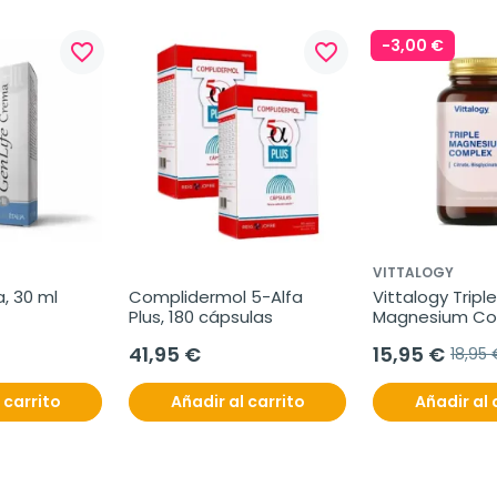
-3,00 €
favorite_border
favorite_border
VITTALOGY
, 30 ml
Complidermol 5-Alfa 
Vittalogy Triple 
Plus, 180 cápsulas
Magnesium Com
cápsulas
41,95 €
15,95 €
18,95 
 carrito
Añadir al carrito
Añadir al 