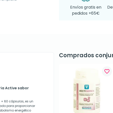
Envíos gratis en
De
pedidos +65€
Comprados conju
favorite_border
ria Active sabor
s + 60 cápsulas, es un
ado para proporcionar
tabolismo energético