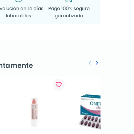
volución en 14 días
Pago 100% seguro
laborables
garantizado
keyboard_arrow_left
keyboard_arrow_right
ntamente
Anterior
Siguiente
favorite_border
favorite_border