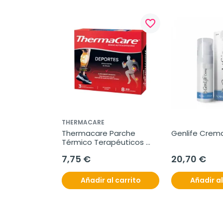
favorite_border
THERMACARE
Thermacare Parche 
Genlife Crema
Térmico Terapéuticos 
Sport, 3 parches
7,75 €
20,70 €
Añadir al carrito
Añadir al