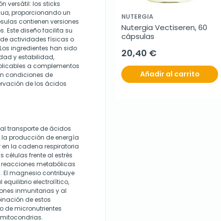
 versátil: los sticks
gua, proporcionando un
NUTERGIA
psulas contienen versiones
Nutergia Vectiseren, 60 
 Este diseño facilita su
cápsulas
 de actividades físicas o
 Los ingredientes han sido
20,40 €
dad y estabilidad,
plicables a complementos
Añadir al carrito
en condiciones de
rvación de los ácidos
 al transporte de ácidos
 la producción de energía
 en la cadena respiratoria
 células frente al estrés
en reacciones metabólicas
. El magnesio contribuye
quilibrio electrolítico,
iones inmunitarias y al
inación de estos
do de micronutrientes
 mitocondrias.