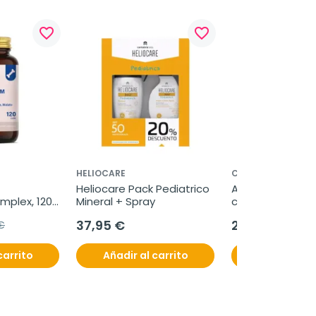
favorite_border
favorite_border
HELIOCARE
CANTABRIA LABS
Heliocare Pack Pediatrico 
Aktuva Ak Contro
plex, 120 
Mineral + Spray
cápsulas
37,95 €
26,95 €
€
carrito
Añadir al carrito
Añadir al c