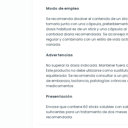
Modo de empleo
Se recomienda disolver el contenido de un sti
tomarlo junto con una cápsula, preferiblemen
dosis habitual es de un stick y una cápsula al
cantidad diaria recomendada. Se aconseja 
regular y combinarlo con un estilo de vida ac
variada.
Advertencias
No superar la dosis indicada. Mantener fuera d
Este producto no debe utilizarse como sustitut
equilibrada. Se recomienda consultar a un pro
de embarazo, lactancia, patologías crónicas
medicamentos.
Presentación
Envase que contiene 60 sticks solubles con sab
suficientes para un tratamiento de dos meses s
recomendada.