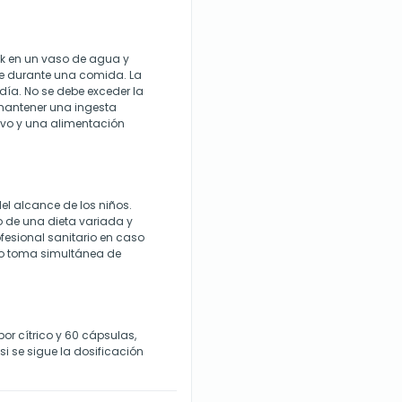
ck en un vaso de agua y
te durante una comida. La
 día. No se debe exceder la
mantener una ingesta
tivo y una alimentación
el alcance de los niños.
o de una dieta variada y
fesional sanitario en caso
 o toma simultánea de
or cítrico y 60 cápsulas,
i se sigue la dosificación