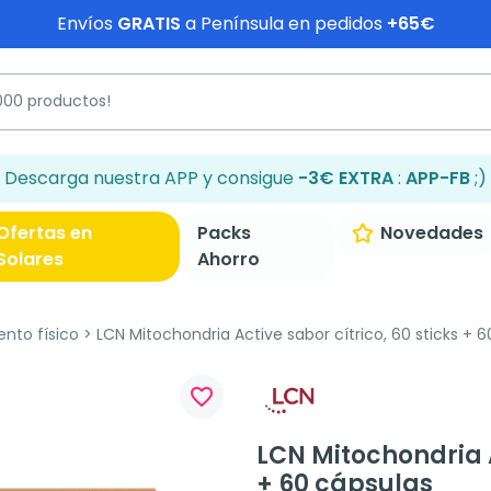
Envíos
GRATIS
a Península en pedidos
+65€
Descarga nuestra APP y consigue
-3€ EXTRA
:
APP-FB
;)
Ofertas en
Packs
Novedades
Solares
Ahorro
ento físico
LCN Mitochondria Active sabor cítrico, 60 sticks + 
favorite_border
LCN Mitochondria A
+ 60 cápsulas