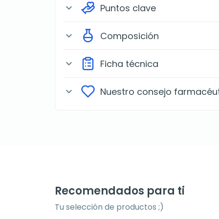
Puntos clave
expand_more
Composición
expand_more
Ficha técnica
expand_more
Nuestro consejo farmacéu
expand_more
Recomendados para ti
Tu selección de productos ;)