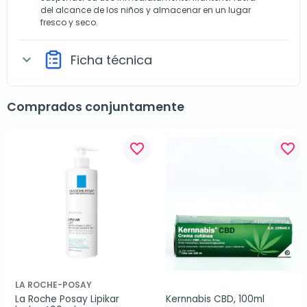
del alcance de los niños y almacenar en un lugar
fresco y seco.
Ficha técnica
expand_more
Comprados conjuntamente
favorite_border
favorite_border
LA ROCHE-POSAY
La Roche Posay Lipikar 
Kernnabis CBD, 100ml