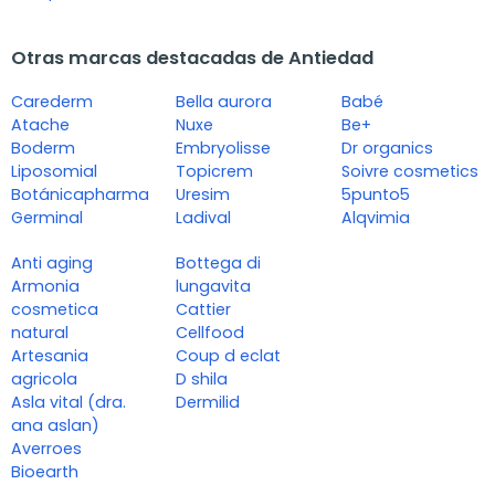
Otras marcas destacadas de Antiedad
Carederm
Bella aurora
Babé
Atache
Nuxe
Be+
Boderm
Embryolisse
Dr organics
Liposomial
Topicrem
Soivre cosmetics
Botánicapharma
Uresim
5punto5
Germinal
Ladival
Alqvimia
Anti aging
Bottega di
Armonia
lungavita
cosmetica
Cattier
natural
Cellfood
Artesania
Coup d eclat
agricola
D shila
Asla vital (dra.
Dermilid
ana aslan)
Averroes
Bioearth