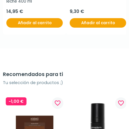
leche 400 ml
14,95 €
9,30 €
Añadir al carrito
Añadir al carrito
Recomendados para ti
Tu selección de productos ;)
-1,00 €
favorite_border
favorite_border