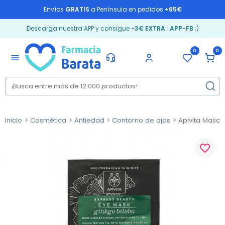
Envíos
GRATIS
a Península en pedidos
+65€
Descarga nuestra APP y consigue
-3€ EXTRA
:
APP-FB
;)
0
0
menu
Inicio
Cosmética
Antiedad
Contorno de ojos
Apivita Mascar
favorite_border