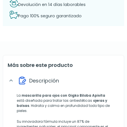
Devolución en 14 días laborables
Pago 100% seguro garantizado
Más sobre este producto
Descripción
expand_more
La
mascarilla para ojos con Gigko Biloba
Apivita
está diseñada para tratar las antiestéticas
ojeras y
bolsas
. Hidrata y calma en profundidad todo tipo de
pieles.
Su innovadora fórmula incluye un 87% de
ingredientes naturales, el principal componente es el