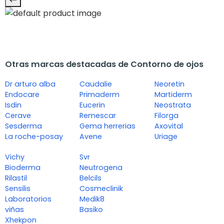
Otras marcas destacadas de Contorno de ojos
Dr arturo alba
Caudalie
Neoretin
Endocare
Primaderm
Martiderm
Isdin
Eucerin
Neostrata
Cerave
Remescar
Filorga
Sesderma
Gema herrerias
Axovital
La roche-posay
Avene
Uriage
Vichy
Svr
Bioderma
Neutrogena
Rilastil
Belcils
Sensilis
Cosmeclinik
Laboratorios
Medik8
viñas
Basiko
Xhekpon