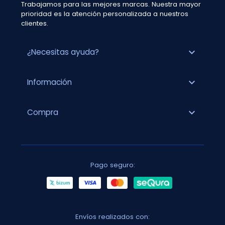
Trabajamos para las mejores marcas. Nuestra mayor
prioridad es la atención personalizada a nuestros
clientes.
expand_more
¿Necesitas ayuda?
expand_more
Información
expand_more
Compra
Pago seguro:
Envíos realizados con: