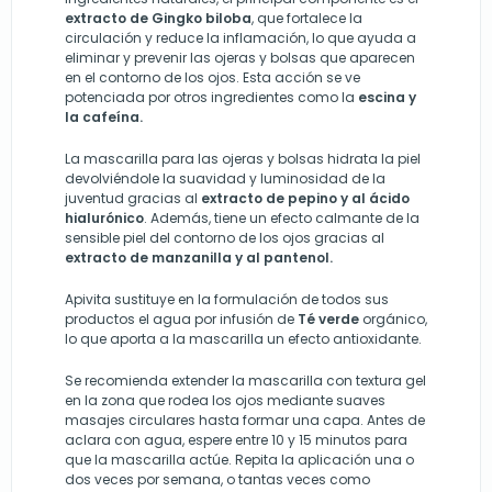
extracto de Gingko biloba
, que fortalece la
circulación y reduce la inflamación, lo que ayuda a
eliminar y prevenir las ojeras y bolsas que aparecen
en el contorno de los ojos. Esta acción se ve
potenciada por otros ingredientes como la
escina y
la cafeína.
La mascarilla para las ojeras y bolsas hidrata la piel
devolviéndole la suavidad y luminosidad de la
juventud gracias al
extracto de pepino y al ácido
hialurónico
. Además, tiene un efecto calmante de la
sensible piel del contorno de los ojos gracias al
extracto de manzanilla y al pantenol.
Apivita sustituye en la formulación de todos sus
productos el agua por infusión de
Té verde
orgánico,
lo que aporta a la mascarilla un efecto antioxidante.
Se recomienda extender la mascarilla con textura gel
en la zona que rodea los ojos mediante suaves
masajes circulares hasta formar una capa. Antes de
aclara con agua, espere entre 10 y 15 minutos para
que la mascarilla actúe. Repita la aplicación una o
dos veces por semana, o tantas veces como