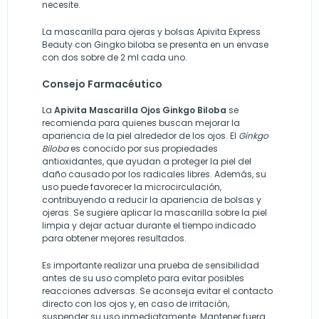
necesite.
La mascarilla para ojeras y bolsas Apivita Express
Beauty con Gingko biloba se presenta en un envase
con dos sobre de 2 ml cada uno.
Consejo Farmacéutico
La
Apivita Mascarilla Ojos Ginkgo Biloba
se
recomienda para quienes buscan mejorar la
apariencia de la piel alrededor de los ojos. El
Ginkgo
Biloba
es conocido por sus propiedades
antioxidantes, que ayudan a proteger la piel del
daño causado por los radicales libres. Además, su
uso puede favorecer la microcirculación,
contribuyendo a reducir la apariencia de bolsas y
ojeras. Se sugiere aplicar la mascarilla sobre la piel
limpia y dejar actuar durante el tiempo indicado
para obtener mejores resultados.
Es importante realizar una prueba de sensibilidad
antes de su uso completo para evitar posibles
reacciones adversas. Se aconseja evitar el contacto
directo con los ojos y, en caso de irritación,
suspender su uso inmediatamente. Mantener fuera