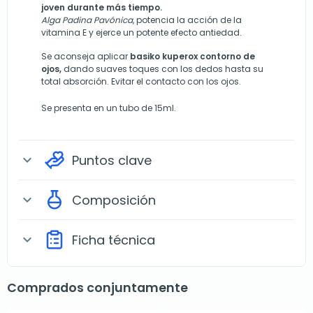
joven durante más tiempo.
Alga Padina Pavónica
, potencia la acción de la
vitamina E y ejerce un potente efecto antiedad.
Se aconseja aplicar
basiko kuperox contorno de
ojos,
dando suaves toques con los dedos hasta su
total absorción. Evitar el contacto con los ojos.
Se presenta en un tubo de 15ml.
Puntos clave
expand_more
Composición
expand_more
Ficha técnica
expand_more
Comprados conjuntamente