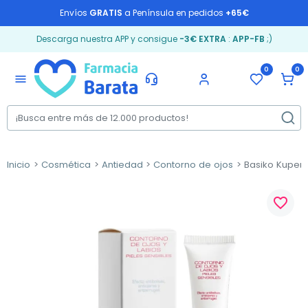
Envíos
GRATIS
a Península en pedidos
+65€
Descarga nuestra APP y consigue
-3€ EXTRA
:
APP-FB
;)
0
0
menu
Inicio
Cosmética
Antiedad
Contorno de ojos
Basiko Kuperox
favorite_border