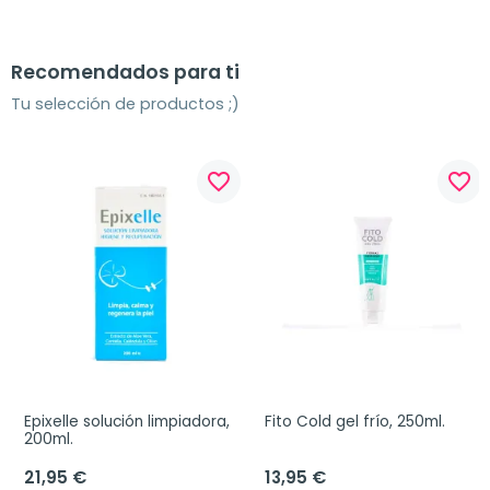
Recomendados para ti
Tu selección de productos ;)
favorite_border
favorite_border
Epixelle solución limpiadora, 
Fito Cold gel frío, 250ml.
200ml.
21,95 €
13,95 €