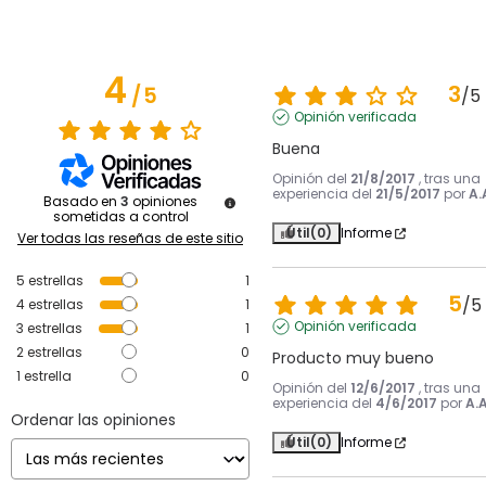
4
3
/
5
/
5
Opinión verificada
Buena
Opinión del
21/8/2017
, tras una
experiencia del
21/5/2017
por
A.
Basado en
3
opiniones
sometidas a control
Útil
(0)
Informe
Ver todas las reseñas de este sitio
5
estrellas
1
5
/
5
4
estrellas
1
Opinión verificada
3
estrellas
1
2
estrellas
0
Producto muy bueno
1
estrella
0
Opinión del
12/6/2017
, tras una
experiencia del
4/6/2017
por
A.A
Ordenar las opiniones
Útil
(0)
Informe