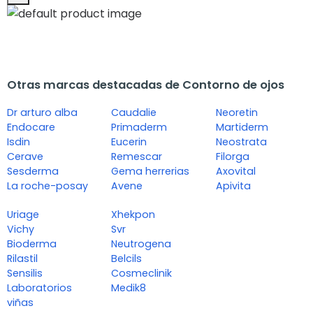
Otras marcas destacadas de Contorno de ojos
Dr arturo alba
Caudalie
Neoretin
Endocare
Primaderm
Martiderm
Isdin
Eucerin
Neostrata
Cerave
Remescar
Filorga
Sesderma
Gema herrerias
Axovital
La roche-posay
Avene
Apivita
Uriage
Xhekpon
Vichy
Svr
Bioderma
Neutrogena
Rilastil
Belcils
Sensilis
Cosmeclinik
Laboratorios
Medik8
viñas