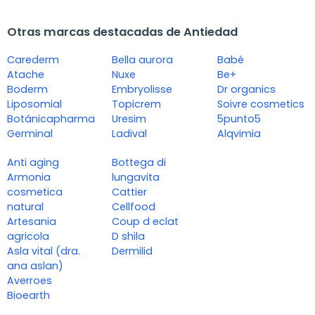
Otras marcas destacadas de Antiedad
Carederm
Bella aurora
Babé
Atache
Nuxe
Be+
Boderm
Embryolisse
Dr organics
Liposomial
Topicrem
Soivre cosmetics
Botánicapharma
Uresim
5punto5
Germinal
Ladival
Alqvimia
Anti aging
Bottega di
Armonia
lungavita
cosmetica
Cattier
natural
Cellfood
Artesania
Coup d eclat
agricola
D shila
Asla vital (dra.
Dermilid
ana aslan)
Averroes
Bioearth