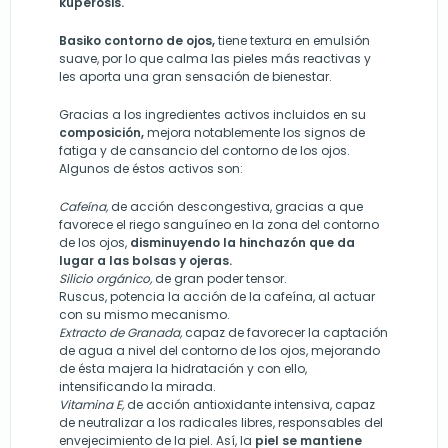
kuperosis.
Basiko contorno de ojos,
tiene textura en emulsión
suave, por lo que calma las pieles más reactivas y
les aporta una gran sensación de bienestar.
Gracias a los ingredientes activos incluidos en su
composición,
mejora notablemente los signos de
fatiga y de cansancio del contorno de los ojos.
Algunos de éstos activos son:
Cafeína,
de acción descongestiva, gracias a que
favorece el riego sanguíneo en la zona del contorno
de los ojos,
disminuyendo la hinchazón que da
lugar a las bolsas y ojeras.
Silicio orgánico,
de gran poder tensor.
Ruscus, potencia la acción de la cafeína, al actuar
con su mismo mecanismo.
Extracto de Granada,
capaz de favorecer la captación
de agua a nivel del contorno de los ojos, mejorando
de ésta majera la hidratación y con ello,
intensificando la mirada.
Vitamina E,
de acción antioxidante intensiva, capaz
de neutralizar a los radicales libres, responsables del
envejecimiento de la piel. Así, la
piel se mantiene