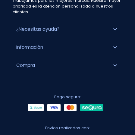
Trabajamos para las mejores marcas. Nuestra mayor
prioridad es la atención personalizada a nuestros
clientes.
expand_more
¿Necesitas ayuda?
expand_more
Información
expand_more
Compra
Pago seguro:
Envíos realizados con: