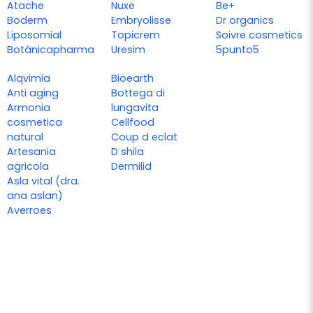
Atache
Nuxe
Be+
Boderm
Embryolisse
Dr organics
Liposomial
Topicrem
Soivre cosmetics
Botánicapharma
Uresim
5punto5
Alqvimia
Bioearth
Anti aging
Bottega di
Armonia
lungavita
cosmetica
Cellfood
natural
Coup d eclat
Artesania
D shila
agricola
Dermilid
Asla vital (dra.
ana aslan)
Averroes