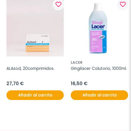
favorite_border
favorite_border
LACER
ALAsod, 20comprimidos.
Gingilacer Colutorio, 1000ml.
27,70 €
16,50 €
Añadir al carrito
Añadir al carrito