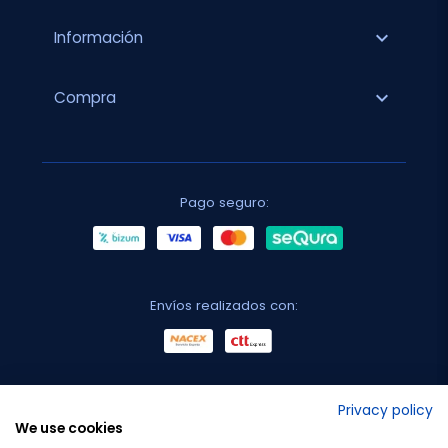
expand_more
Información
expand_more
Compra
Pago seguro:
Envíos realizados con:
No lo decimos nosotros...
Privacy policy
We use cookies
¡Tu opinión es importante!