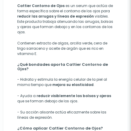
Cattier Contorno de Ojos
es un serum que actúa de
forma específica sobre el contorno de los ojos para
reducir las arrugas y líneas de expresión
visibles.
Este producto trabaja atenuando las arrugas, bolsas
y ojeras que forman debajo y en los contornos de los
ojos.
Contienen extracto de algas, arcilla verde, cera de
trigo sarraceno y aceite de argán que es rico en
vitamina E.
¿Qué bondades aporta Cattier Contorno de
Ojos?
-
Hidrata y estimula la energía celular de la piel al
mismo tiempo que
mejora su elasticidad
.
-
Ayuda a
reducir visiblemente las bolsas y ojeras
que se forman debajo de los ojos.
-
Su acción alisante actúa eficazmente sobre las
líneas de expresión.
¿Cómo aplicar Cattier Contorno de Ojos?