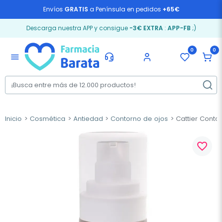
Envíos
GRATIS
a Península en pedidos
+65€
Descarga nuestra APP y consigue
-3€ EXTRA
:
APP-FB
;)
0
0
menu
Inicio
Cosmética
Antiedad
Contorno de ojos
Cattier Contor
favorite_border