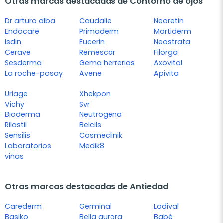
Otras marcas destacadas de Contorno de ojos
Dr arturo alba
Caudalie
Neoretin
Endocare
Primaderm
Martiderm
Isdin
Eucerin
Neostrata
Cerave
Remescar
Filorga
Sesderma
Gema herrerias
Axovital
La roche-posay
Avene
Apivita
Uriage
Xhekpon
Vichy
Svr
Bioderma
Neutrogena
Rilastil
Belcils
Sensilis
Cosmeclinik
Laboratorios
Medik8
viñas
Otras marcas destacadas de Antiedad
Carederm
Germinal
Ladival
Basiko
Bella aurora
Babé