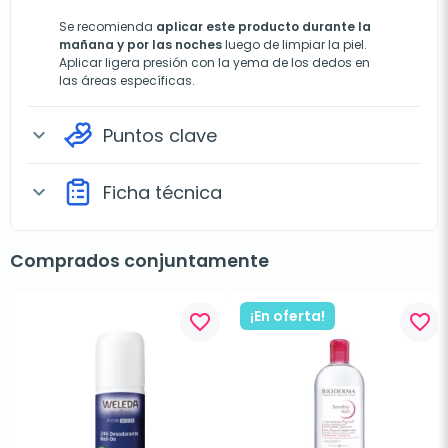
Se recomienda
aplicar este producto durante la
mañana y por las noches
luego de limpiar la piel.
Aplicar ligera presión con la yema de los dedos en
las áreas específicas.
Puntos clave
expand_more
Ficha técnica
expand_more
Comprados conjuntamente
¡En oferta!
favorite_border
favorite_border