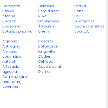
Carederm
Germinal
Ladival
Basiko
Bella aurora
Babé
Atache
Nuxe
Be+
Boderm
Embryolisse
Dr organics
Liposomial
Topicrem
Soivre cosmetics
Botánicapharma
Uresim
5punto5
Alqvimia
Bioearth
Anti aging
Bottega di
Armonia
lungavita
cosmetica
Cattier
natural
Cellfood
Artesania
Coup d eclat
agricola
D shila
Asla vital (dra.
ana aslan)
Averroes