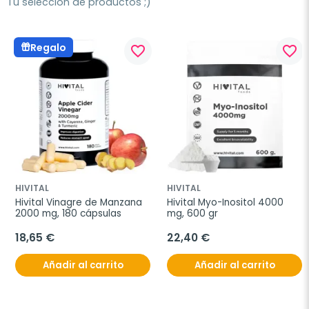
Tu selección de productos ;)
Regalo
favorite_border
favorite_border
HIVITAL
HIVITAL
Hivital Vinagre de Manzana 
Hivital Myo-Inositol 4000 
2000 mg, 180 cápsulas
mg, 600 gr
18,65 €
22,40 €
Añadir al carrito
Añadir al carrito