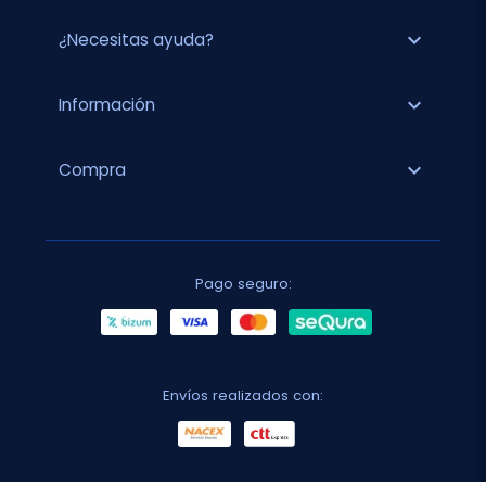
expand_more
¿Necesitas ayuda?
expand_more
Información
expand_more
Compra
Pago seguro:
Envíos realizados con: