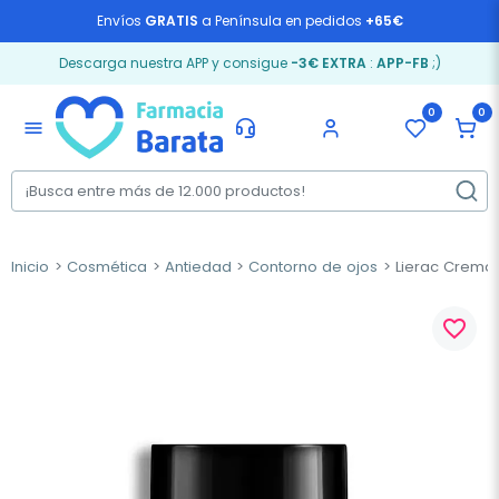
Envíos
GRATIS
a Península en pedidos
+65€
Descarga nuestra APP y consigue
-3€ EXTRA
:
APP-FB
;)
0
0
menu
Inicio
Cosmética
Antiedad
Contorno de ojos
Lierac Crema 
favorite_border