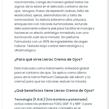
niacinamida, corrige de manera global todos los
signos de la edad en el delicado contorno de los
ojos: arrugas, líneas de expresión, bolsas, falta de
elasticidad, ojeras, deshidratación y falta de
luminosidad. Su textura bálsamo ultra untuosa,
enriquecida con nácares iluminadores, se funde
delicadamente sobre la piel para facilitar el masaje y
favorecer un efecto antifatiga inmediato con una
iluminación sutil de la mirada. Sin perfume.
Formulada con un 95% de ingredientes de origen
natural. Testada bajo control dermatológico y
oftalmológico.
¿Para qué sirve Lierac Crema de Ojos?
Está indicada como tratamiento antiedad global
para el contorno de ojos. Se aplica como último
paso de la rutina Premium (después del sérum y la
crema) para que los nácares realcen la mirada.
¿Qué beneficios tiene Lierac Crema de Ojos?
Tecnología [F.G.N.] (trío botánico patentado):
actúa sobre las proteínas FOXO, GDF-11 y NRF-2 para
una acción antiedad celular completa en el