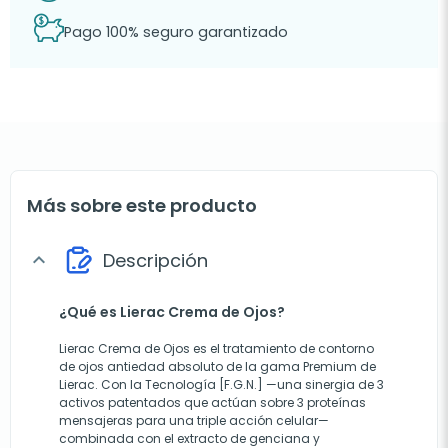
Pago 100% seguro garantizado
Más sobre este producto
Descripción
expand_more
¿Qué es Lierac Crema de Ojos?
Lierac Crema de Ojos es el tratamiento de contorno
de ojos antiedad absoluto de la gama Premium de
Lierac. Con la Tecnología [F.G.N.] —una sinergia de 3
activos patentados que actúan sobre 3 proteínas
mensajeras para una triple acción celular—
combinada con el extracto de genciana y