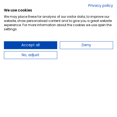
No lo decimos nosotros...
Privacy policy
We use cookies
¡Tu opinión es importante!
We may place these for analysis of our visitor data, to improve our
website, show personalised content and to give you a great website
experience. For more information about the cookies we use open the
settings.
Copyright © 2010-2026 Farmacia Barata S.L. Todos los
derechos reservados.
Accept all
Deny
No, adjust
Total:
43,40 €
−
+
Añadir al carrito