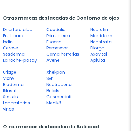
Otras marcas destacadas de Contorno de ojos
Dr arturo alba
Caudalie
Neoretin
Endocare
Primaderm
Martiderm
Isdin
Eucerin
Neostrata
Cerave
Remescar
Filorga
Sesderma
Gema herrerias
Axovital
La roche-posay
Avene
Apivita
Uriage
Xhekpon
Vichy
Svr
Bioderma
Neutrogena
Rilastil
Belcils
Sensilis
Cosmeclinik
Laboratorios
Medik8
viñas
Otras marcas destacadas de Antiedad