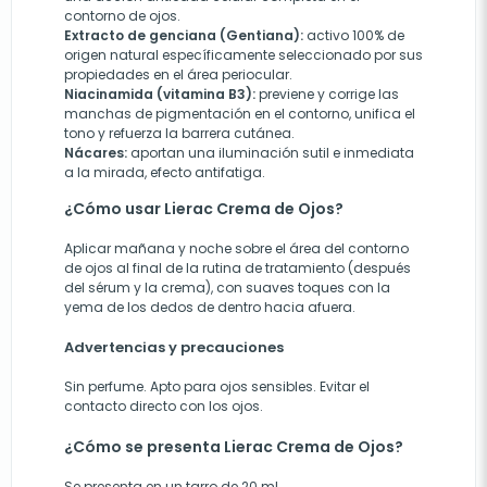
contorno de ojos.
Extracto de genciana (Gentiana):
activo 100% de
origen natural específicamente seleccionado por sus
propiedades en el área periocular.
Niacinamida (vitamina B3):
previene y corrige las
manchas de pigmentación en el contorno, unifica el
tono y refuerza la barrera cutánea.
Nácares:
aportan una iluminación sutil e inmediata
a la mirada, efecto antifatiga.
¿Cómo usar Lierac Crema de Ojos?
Aplicar mañana y noche sobre el área del contorno
de ojos al final de la rutina de tratamiento (después
del sérum y la crema), con suaves toques con la
yema de los dedos de dentro hacia afuera.
Advertencias y precauciones
Sin perfume. Apto para ojos sensibles. Evitar el
contacto directo con los ojos.
¿Cómo se presenta Lierac Crema de Ojos?
Se presenta en un tarro de 20 ml.