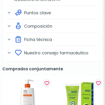
Puntos clave
expand_more
Composición
expand_more
Ficha técnica
expand_more
Nuestro consejo farmacéutico
expand_more
Comprados conjuntamente
favorite_border
favorite_border