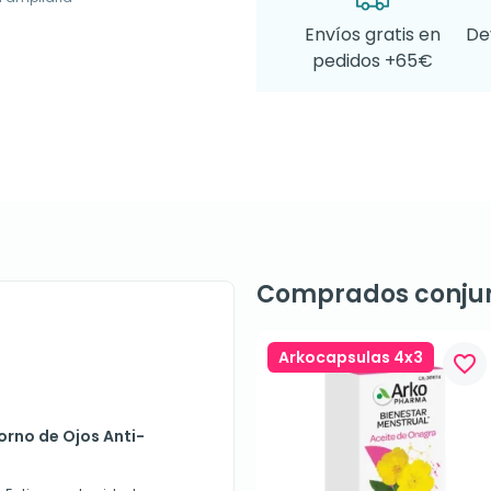
Envíos gratis en
De
pedidos +65€
Comprados conju
Arkocapsulas 4x3
favorite_border
rno de Ojos Anti-