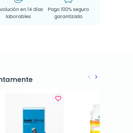
volución en 14 días
Pago 100% seguro
laborables
garantizado
keyboard_arrow_left
keyboard_arrow_right
ntamente
Anterior
Siguiente
favorite_border
favorite_border