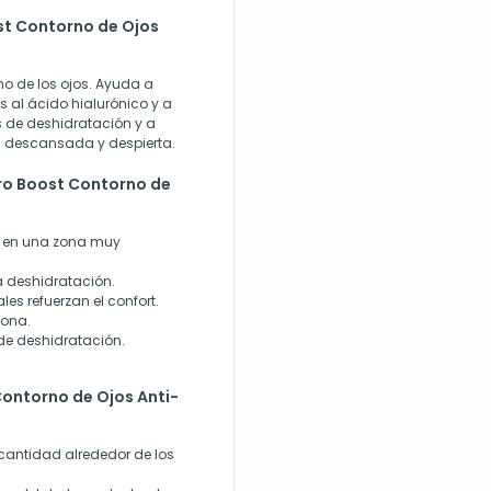
st Contorno de Ojos
o de los ojos. Ayuda a
s al ácido hialurónico y a
as de deshidratación y a
s descansada y despierta.
ro Boost Contorno de
a en una zona muy
la deshidratación.
es refuerzan el confort.
zona.
 de deshidratación.
ontorno de Ojos Anti-
antidad alrededor de los