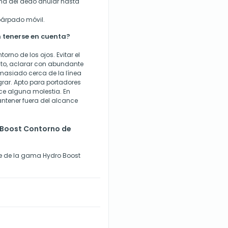
ma del dedo anular hasta
 párpado móvil.
 tenerse en cuenta?
orno de los ojos. Evitar el
cto, aclarar con abundante
emasiado cerca de la línea
rar. Apto para portadores
uce alguna molestia. En
antener fuera del alcance
 Boost Contorno de
te de la gama Hydro Boost