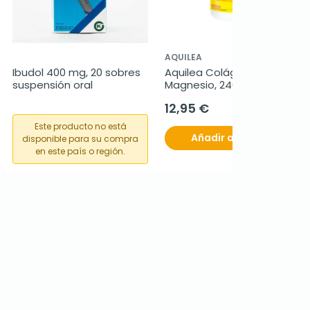
AQUILEA
Ibudol 400 mg, 20 sobres 
Aquilea Colágeno + 
suspensión oral
Magnesio, 240 
comprimidos
12,95 €
Este producto no está
Añadir al carrito
disponible para su compra
en este país o región.