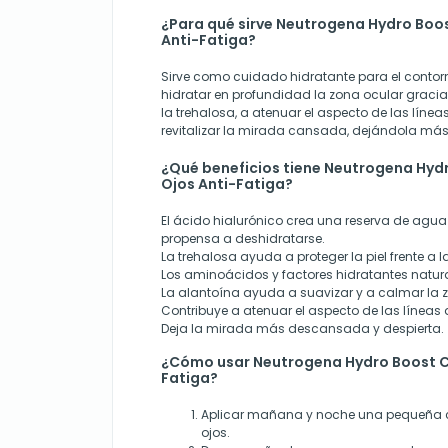
¿Para qué sirve Neutrogena Hydro Boo
Anti-Fatiga?
Sirve como cuidado hidratante para el contorn
hidratar en profundidad la zona ocular gracia
la trehalosa, a atenuar el aspecto de las líne
revitalizar la mirada cansada, dejándola má
¿Qué beneficios tiene Neutrogena Hyd
Ojos Anti-Fatiga?
El ácido hialurónico crea una reserva de agu
propensa a deshidratarse.
La trehalosa ayuda a proteger la piel frente a 
Los aminoácidos y factores hidratantes natural
La alantoína ayuda a suavizar y a calmar la 
Contribuye a atenuar el aspecto de las líneas
Deja la mirada más descansada y despierta.
¿Cómo usar Neutrogena Hydro Boost C
Fatiga?
Aplicar mañana y noche una pequeña c
ojos.