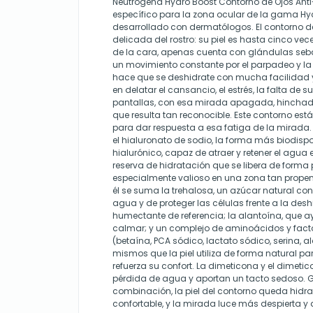
Neutrogena Hydro Boost Contorno de Ojos Anti
específico para la zona ocular de la gama Hy
desarrollado con dermatólogos. El contorno de
delicada del rostro: su piel es hasta cinco vec
de la cara, apenas cuenta con glándulas seb
un movimiento constante por el parpadeo y la e
hace que se deshidrate con mucha facilidad 
en delatar el cansancio, el estrés, la falta de 
pantallas, con esa mirada apagada, hincha
que resulta tan reconocible. Este contorno e
para dar respuesta a esa fatiga de la mirada.
el hialuronato de sodio, la forma más biodispo
hialurónico, capaz de atraer y retener el agua e
reserva de hidratación que se libera de forma p
especialmente valioso en una zona tan propen
él se suma la trehalosa, un azúcar natural co
agua y de proteger las células frente a la deshi
humectante de referencia; la alantoína, que a
calmar; y un complejo de aminoácidos y facto
(betaína, PCA sódico, lactato sódico, serina, al
mismos que la piel utiliza de forma natural pa
refuerza su confort. La dimeticona y el dimetic
pérdida de agua y aportan un tacto sedoso. G
combinación, la piel del contorno queda hidra
confortable, y la mirada luce más despierta 