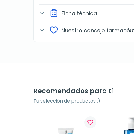
Ficha técnica
expand_more
Nuestro consejo farmacéu
expand_more
Recomendados para ti
Tu selección de productos ;)
favorite_border