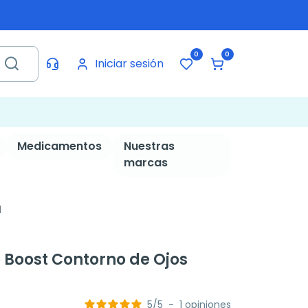
0
0
Iniciar sesión
Medicamentos
Nuestras
marcas
l
Boost Contorno de Ojos
5
/
5
-
1
opiniones