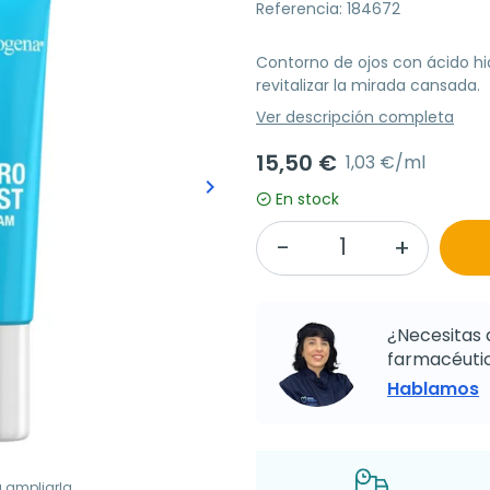
Referencia: 184672
Contorno de ojos con ácido hi
revitalizar la mirada cansada.
Ver descripción completa
15,50 €
1,03 €/ml
keyboard_arrow_right
Siguiente
En stock
¿Necesitas 
farmacéutic
Hablamos
a ampliarla