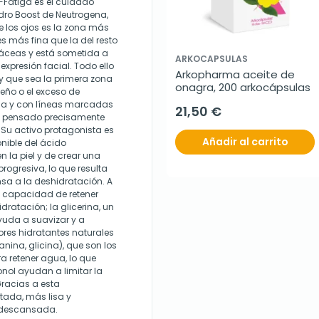
-Fatiga es el cuidado
dro Boost de Neutrogena,
 los ojos es la zona más
es más fina que la del resto
áceas y está sometida a
ARKOCAPSULAS
xpresión facial. Todo ello
Arkopharma aceite de 
y que sea la primera zona
onagra, 200 arkocápsulas
sueño o el exceso de
da y con líneas marcadas
21,50 €
stá pensado precisamente
 Su activo protagonista es
Añadir al carrito
nible del ácido
n la piel y de crear una
rogresiva, lo que resulta
sa a la deshidratación. A
n capacidad de retener
dratación; la glicerina, un
yuda a suavizar y a
res hidratantes naturales
anina, glicina), que son los
ra retener agua, lo que
onol ayudan a limitar la
racias a esta
tada, más lisa y
y descansada.