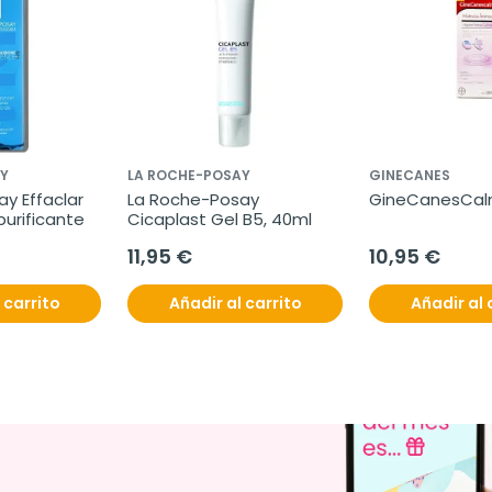
Y
LA ROCHE-POSAY
GINECANES
y Effaclar 
La Roche-Posay 
GineCanesCalm
purificante
Cicaplast Gel B5, 40ml
11,95 €
10,95 €
 carrito
Añadir al carrito
Añadir al 