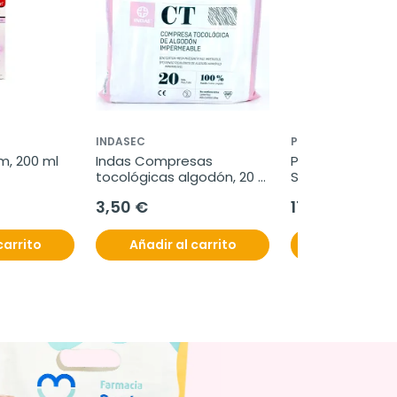
INDASEC
PILOPEPTAN
, 200 ml
Indas Compresas 
Pilopeptan Intens
tocológicas algodón, 20 
Sobres.
uds.
3,50 €
17,50 €
carrito
Añadir al carrito
Añadir al c