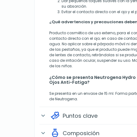
Dar pequeños toques suaves con la ye
su absorción.
Evitar el contacto directo con el ojo y el
¿Qué advertencias y precauciones deben
Producto cosmético de uso externo, para el cont
contacto directo con el ojo; en caso de conta
agua. No aplicar sobre el párpado móvil ni d
de las pestañas, ya que el producto puede mig
de lentes de contacto, retirándolas si se prod
caso de irritación ocular, suspender su uso. M
de los niños.
¿Cómo se presenta Neutrogena Hydro
Ojos Anti-Fatiga?
Se presenta en un envase de 15 ml. Forma par
de Neutrogena.
Puntos clave
expand_more
Composición
expand_more