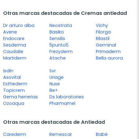
Otras marcas destacadas de Cremas antiedad
Dr arturo alba
Neostrata
Vichy
Avene
Basiko
Filorga
Endocare
Sensilis
Rilastil
Sesderma
5punto5
Germinal
Caudalie
Frezyderm
Primaderm
Martiderm
Atache
Bella aurora
Isdin
Svr
Axovital
Uriage
Esthederm
Nuxe
Topicrem
Be+
Gema herrerias
Ds laboratories
Ozoaqua
Pharmamel
Otras marcas destacadas de Antiedad
Carederm
Remescar
Babé