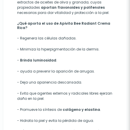
extractos de aceites de oliva y granada; cuyas
propiedades
aportan flavonoides y polifenoles
necesarios para dar vitalidad y protección a la piel.
¿Qué aporta el uso de Apivita Bee Radiant Crema
Rica?
-
Regenera las células dañadas.
-
Minimiza la hiperpigmentación de la dermis.
-
Brinda luminosidad
.
-
ayuda a prevenir la aparición de arrugas.
-
Deja una apariencia descansada.
-
Evita que agentes externos y radicales libres ejerzan
daño en la piel.
-
Promueve la síntesis de
colágeno y elastina
.
-
Hidrata la piel y evita la pérdida de agua.