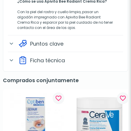
¿Cómo se usa Apivita Bee Radiant Crema Rica?
Con la piel del rostro y cuello limpia, pasar un
algodón impregnado con Apivita Bee Radiant
Crema Rica y esparcir por la piel cuidado de no tener
contacto con el área de los ojos.
Puntos clave
expand_more
Ficha técnica
expand_more
Comprados conjuntamente
favorite_border
favorite_border