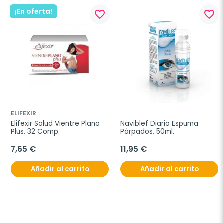
¡En oferta!
favorite_border
favorite_border
ELIFEXIR
Elifexir Salud Vientre Plano 
Naviblef Diario Espuma 
Plus, 32 Comp.
Párpados, 50ml.
7,65 €
11,95 €
Añadir al carrito
Añadir al carrito