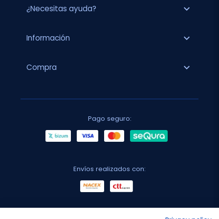
expand_more
¿Necesitas ayuda?
expand_more
Información
expand_more
Compra
Pago seguro:
Envíos realizados con: