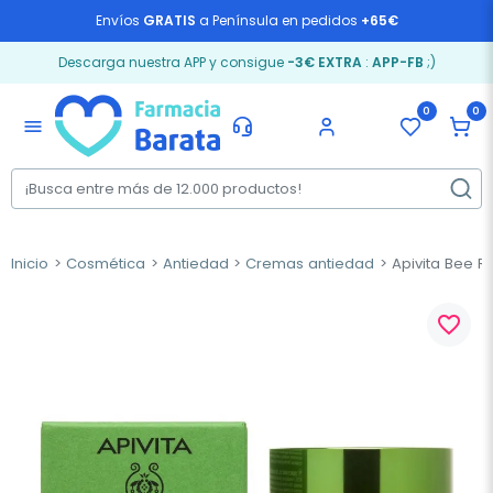
Envíos
GRATIS
a Península en pedidos
+65€
Descarga nuestra APP y consigue
-3€ EXTRA
:
APP-FB
;)
0
0
menu
Inicio
Cosmética
Antiedad
Cremas antiedad
Apivita Bee R
favorite_border