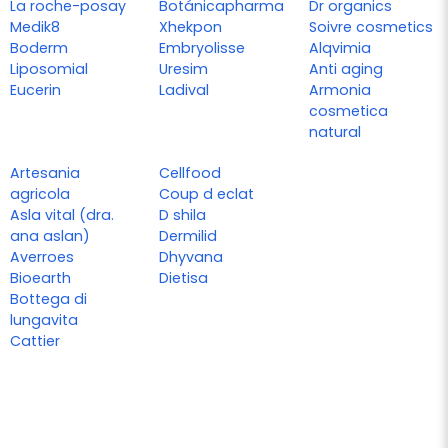
La roche-posay
Botánicapharma
Dr organics
Medik8
Xhekpon
Soivre cosmetics
Boderm
Embryolisse
Alqvimia
Liposomial
Uresim
Anti aging
Eucerin
Ladival
Armonia
cosmetica
natural
Artesania
Cellfood
agricola
Coup d eclat
Asla vital (dra.
D shila
ana aslan)
Dermilid
Averroes
Dhyvana
Bioearth
Dietisa
Bottega di
lungavita
Cattier