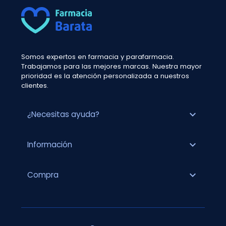
Somos expertos en farmacia y parafarmacia.
Trabajamos para las mejores marcas. Nuestra mayor
prioridad es la atención personalizada a nuestros
clientes.
expand_more
¿Necesitas ayuda?
expand_more
Información
expand_more
Compra