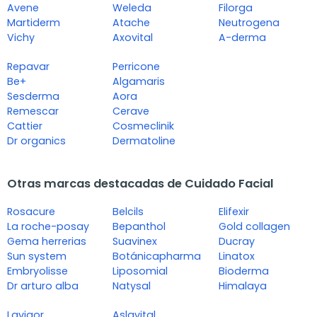
Avene
Weleda
Filorga
Martiderm
Atache
Neutrogena
Vichy
Axovital
A-derma
Repavar
Perricone
Be+
Algamaris
Sesderma
Aora
Remescar
Cerave
Cattier
Cosmeclinik
Dr organics
Dermatoline
Otras marcas destacadas de Cuidado Facial
Rosacure
Belcils
Elifexir
La roche-posay
Bepanthol
Gold collagen
Gema herrerias
Suavinex
Ducray
Sun system
Botánicapharma
Linatox
Embryolisse
Liposomial
Bioderma
Dr arturo alba
Natysal
Himalaya
Lavigor
Aslavital