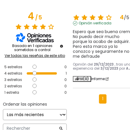
4
4
/
5
/
5
Opinión verificada
Espero que sea buena crem
No puedo decir mucho 
porque la acabo de adquirir. 
Basado en
1
opiniones
Pero esta marca ya la 
sometidas a control
conozco y seguramente no 
Ver todas las reseñas de este sitio
me defraude
Opinión del
29/12/2023
, tras un
5
estrellas
0
experiencia del
3/12/2023
por
A.
4
estrellas
1
Útil
(0)
Informe
3
estrellas
0
2
estrellas
0
1
estrella
0
1
Ordenar las opiniones