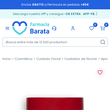
Envíos
GRATIS
a Península en pedidos
+65€
Descarga nuestra APP y consigue
-3€ EXTRA
:
APP-FB
;)
0
0
menu
Inicio
Cosmética
Cuidado Facial
Cuidados de Noche
Apivit
favorite_border