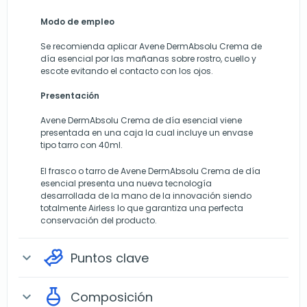
Modo de empleo
Se recomienda aplicar Avene DermAbsolu Crema de
día esencial por las mañanas sobre rostro, cuello y
escote evitando el contacto con los ojos.
Presentación
Avene DermAbsolu Crema de día esencial viene
presentada en una caja la cual incluye un envase
tipo tarro con 40ml.
El frasco o tarro de Avene DermAbsolu Crema de día
esencial presenta una nueva tecnología
desarrollada de la mano de la innovación siendo
totalmente Airless lo que garantiza una perfecta
conservación del producto.
Puntos clave
expand_more
Composición
expand_more