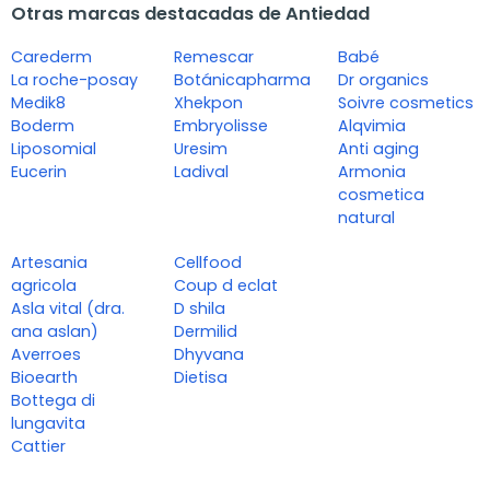
Otras marcas destacadas de Antiedad
Carederm
Remescar
Babé
La roche-posay
Botánicapharma
Dr organics
Medik8
Xhekpon
Soivre cosmetics
Boderm
Embryolisse
Alqvimia
Liposomial
Uresim
Anti aging
Eucerin
Ladival
Armonia
cosmetica
natural
Artesania
Cellfood
agricola
Coup d eclat
Asla vital (dra.
D shila
ana aslan)
Dermilid
Averroes
Dhyvana
Bioearth
Dietisa
Bottega di
lungavita
Cattier