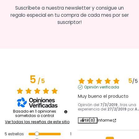
Suscríbete a nuestra newsletter y consigue un
regalo especial en tu compra de cada mes por ser
suscriptor!
5
5
/
5
/
5
Opinión verificada
Muy bueno el producto
Opinión del
7/3/2019
, tras una
experiencia del
27/2/2019
por
A.
Basado en
1
opiniones
sometidas a control
Útil
(0)
Informe
Ver todas las reseñas de este sitio
5
estrellas
1