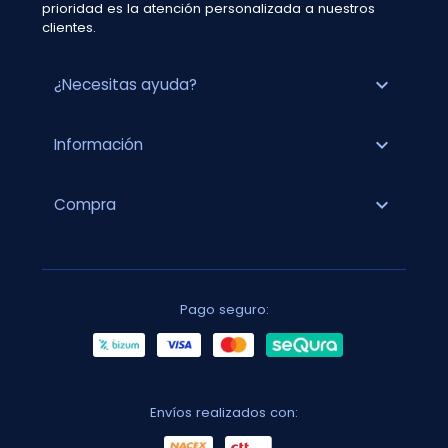
prioridad es la atención personalizada a nuestros
clientes.
expand_more
¿Necesitas ayuda?
expand_more
Información
expand_more
Compra
Pago seguro:
Envíos realizados con: