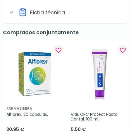
Ficha técnica
expand_more
Comprados conjuntamente
favorite_border
favorite_border
FARMASIERRA
Alflorex, 30 cápsulas.
Vitis CPC Protect Pasta 
Dental, 100 ml.
30,95 €
5,50 €