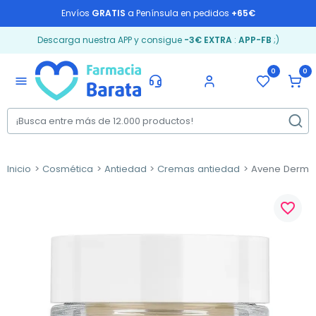
Envíos
GRATIS
a Península en pedidos
+65€
Descarga nuestra APP y consigue
-3€ EXTRA
:
APP-FB
;)
0
0
menu
Inicio
Cosmética
Antiedad
Cremas antiedad
Avene DermAbs
favorite_border