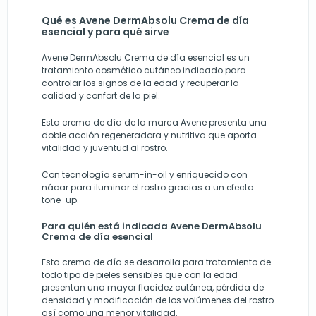
Qué es Avene DermAbsolu Crema de día
esencial y para qué sirve
Avene DermAbsolu Crema de día esencial es un
tratamiento cosmético cutáneo indicado para
controlar los signos de la edad y recuperar la
calidad y confort de la piel.
Esta crema de día de la
marca Avene
presenta una
doble acción regeneradora y nutritiva que aporta
vitalidad y juventud al rostro.
Con tecnología serum-in-oil y enriquecido con
nácar para iluminar el rostro gracias a un efecto
tone-up.
Para quién está indicada Avene DermAbsolu
Crema de día esencial
Esta crema de día se desarrolla para tratamiento de
todo tipo de pieles sensibles que con la edad
presentan una mayor flacidez cutánea, pérdida de
densidad y modificación de los volúmenes del rostro
así como una menor vitalidad.