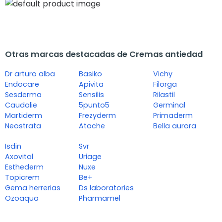
Otras marcas destacadas de Cremas antiedad
Dr arturo alba
Basiko
Vichy
Endocare
Apivita
Filorga
Sesderma
Sensilis
Rilastil
Caudalie
5punto5
Germinal
Martiderm
Frezyderm
Primaderm
Neostrata
Atache
Bella aurora
Isdin
Svr
Axovital
Uriage
Esthederm
Nuxe
Topicrem
Be+
Gema herrerias
Ds laboratories
Ozoaqua
Pharmamel