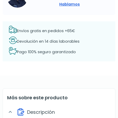
Hablamos
Envíos gratis en pedidos +65€
Devolución en 14 días laborables
Pago 100% seguro garantizado
Más sobre este producto
Descripción
expand_more