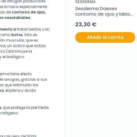
o de arrugas producidas
SESDERMA
que la hace especialmente
Sesderma Daeses 
onas de
contorno de ojos,
contorno de ojos y labios, 
ues nasolabiales.
15 ml
23,30 €
emento
a
tratamientos con
a como
botox
. Esto es
Añadir al carrito
ción muscular, que es
ol, un activo que actúa
ico (disminuye la
 el biológico
rma tiene efecto
de arrugas,
gracias a sus
as que estimulan los
no
, elastina y ácido
s
, que protege la piel frente
 colágeno.
po air-less de 50ml.