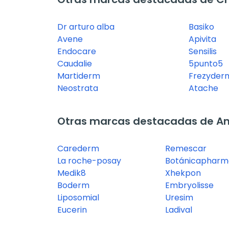
Dr arturo alba
Basiko
Avene
Apivita
Endocare
Sensilis
Caudalie
5punto5
Martiderm
Frezyder
Neostrata
Atache
Otras marcas destacadas de A
Carederm
Remescar
La roche-posay
Botánicapharm
Medik8
Xhekpon
Boderm
Embryolisse
Liposomial
Uresim
Eucerin
Ladival