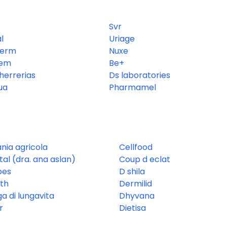
Svr
l
Uriage
derm
Nuxe
rem
Be+
errerias
Ds laboratories
ua
Pharmamel
nia agricola
Cellfood
ital (dra. ana aslan)
Coup d eclat
oes
D shila
th
Dermilid
a di lungavita
Dhyvana
r
Dietisa