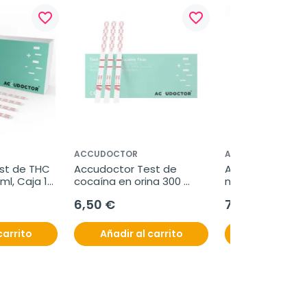
favorite_border
favorite_border
ACCUDOCTOR
ACCUDOCTOR
st de THC 
Accudoctor Test de 
Accudoctor Test
ml, Caja 10 
cocaína en orina 300 
multidrogas en o
ng/ml, Caja 10 pruebas
THC/COC/BZO/A
6,50 €
7,95 €
Caja 2 pruebas
carrito
Añadir al carrito
Añadir al c