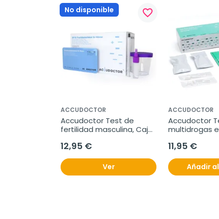
No disponible
favorite_border
ACCUDOCTOR
ACCUDOCTOR
Accudoctor Test de 
Accudoctor Te
fertilidad masculina, Caja 
multidrogas en
de 2 pruebas
THC/COC/MET,
12,95 €
11,95 €
pruebas
Ver
Añadir al