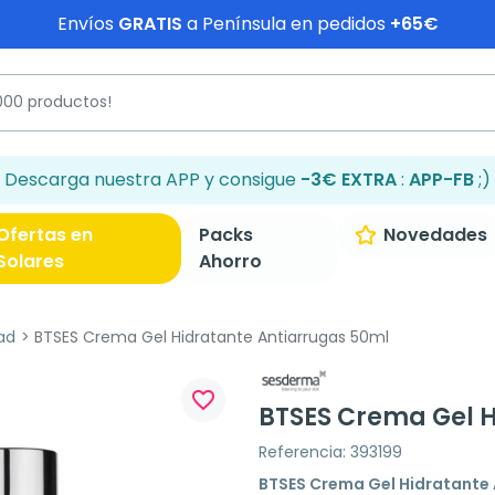
Envíos
GRATIS
a Península en pedidos
+65€
Descarga nuestra APP y consigue
-3€ EXTRA
:
APP-FB
;)
Ofertas en
Packs
Novedades
Solares
Ahorro
ad
BTSES Crema Gel Hidratante Antiarrugas 50ml
favorite_border
BTSES Crema Gel H
Referencia: 393199
BTSES Crema Gel Hidratante