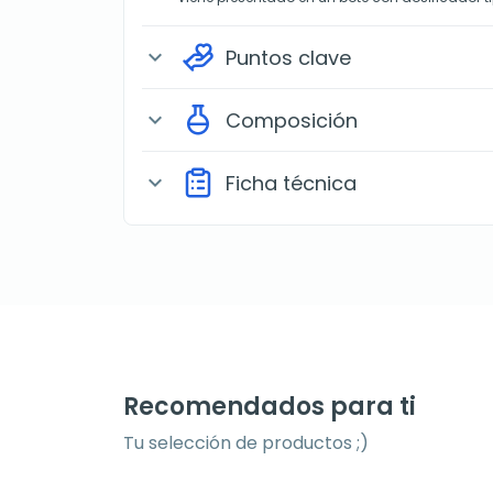
Puntos clave
expand_more
Composición
expand_more
Ficha técnica
expand_more
Recomendados para ti
Tu selección de productos ;)