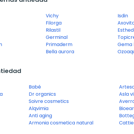
Vichy
Isdin
Filorga
Axovita
Rilastil
Esthe
Germinal
Topic
m
Primaderm
Gema h
Bella aurora
Ozoaq
ntiedad
Babé
Artesa
a
Dr organics
Asla v
Soivre cosmetics
Averr
Alqvimia
Bioear
Anti aging
Botteg
Armonia cosmetica natural
Cattie