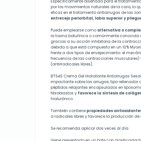
Específicamente diseñado para el tratamient
por los movimientos naturales de la cara, lo 
eficaz en el tratamiento antiarrugas de las z
entrecejo periorbital, labio superior y plieg
Puede emplearse como
alternativa o compl
la toxina botulínica o comúnmente conocid
gracias a su acción inhibitoria de la contrac
debida a que está compuesto en un 10% Myoxin
frente a dos tipos de envejecimiento: el mecán
frecuencia de las contracciones musculares) y
(antirradicales libres).
BTSeS Crema Gel Hidratante Antiarrugas Sesde
impactante sobre las arrugas, tipo rellenador 
péptidos relajantes encapsulados en liposom
fibroblastos y
favorece la síntesis de coláge
hialurónico.
También contiene
propiedades antioxidante
a radicales libres y favorece la producción de
Se recomienda aplicar dos veces al día.
Viene presentado en un bote con dosificador ti