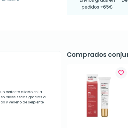
Envíos gratis en
De
pedidos +65€
Comprados conju
favorite_border
un perfecto aliado en la
 en pieles secas gracias a
ón y veneno de serpiente