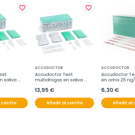
favorite_border
favorite_border
ACCUDOCTOR
ACCUDOCTOR
st 
Accudoctor Test 
Accudoctor Te
 saliva 
multidrogas en saliva 
en orina 25 ng/
 Caja 2 
THC/COC/AMP/MET/OPI/BZO, 
pruebas
13,95 €
6,30 €
Caja 2 pruebas
 carrito
Añadir al carrito
Añadir al 