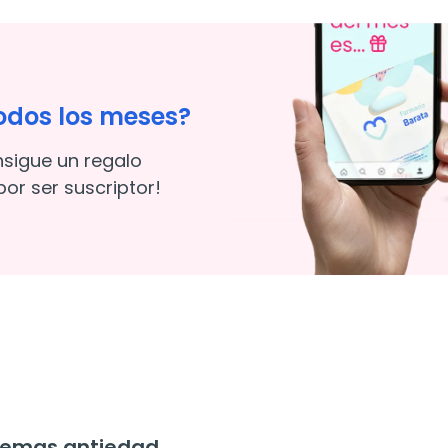
odos los meses?
nsigue un regalo
or ser suscriptor!
remas antiedad