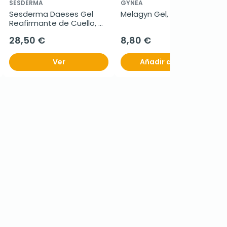
SESDERMA
GYNEA
Sesderma Daeses Gel 
Melagyn Gel, 200ml.
Reafirmante de Cuello, 
50 ml
28,50 €
8,80 €
Ver
Añadir al carrito