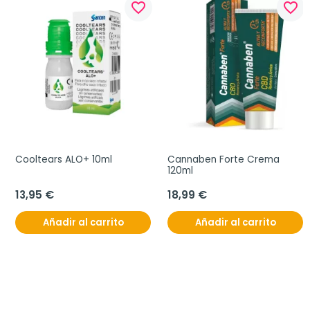
favorite_border
favorite_border
Cooltears ALO+ 10ml
Cannaben Forte Crema 
120ml
13,95 €
18,99 €
Añadir al carrito
Añadir al carrito