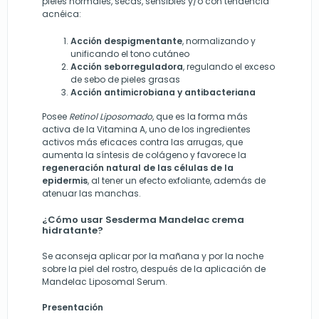
pieles normales, secas, sensibles y/o con tendencia
acnéica:
Acción despigmentante
, normalizando y
unificando el tono cutáneo
Acción seborreguladora
, regulando el exceso
de sebo de pieles grasas
Acción antimicrobiana y antibacteriana
Posee
Retinol Liposomado
, que es la forma más
activa de la Vitamina A, uno de los ingredientes
activos más eficaces contra las arrugas, que
aumenta la síntesis de colágeno y favorece la
regeneración natural de las células de la
epidermis
, al tener un efecto exfoliante, además de
atenuar las manchas.
¿Cómo usar Sesderma Mandelac crema
hidratante?
Se aconseja aplicar por la mañana y por la noche
sobre la piel del rostro, después de la aplicación de
Mandelac Liposomal Serum.
Presentación