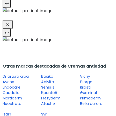
Otras marcas destacadas de Cremas antiedad
Dr arturo alba
Basiko
Vichy
Avene
Apivita
Filorga
Endocare
Sensilis
Rilastil
Caudalie
5punto5
Germinal
Martiderm
Frezyderm
Primaderm
Neostrata
Atache
Bella aurora
Isdin
Svr