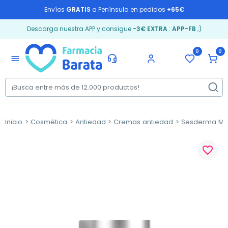
Envíos
GRATIS
a Península en pedidos
+65€
Descarga nuestra APP y consigue
-3€ EXTRA
:
APP-FB
;)
0
0
menu
Inicio
Cosmética
Antiedad
Cremas antiedad
Sesderma Man
favorite_border