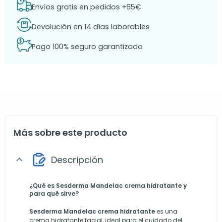
Envíos gratis en pedidos +65€
Devolución en 14 días laborables
Pago 100% seguro garantizado
Más sobre este producto
Descripción
expand_more
¿Qué es Sesderma Mandelac crema hidratante y
para qué sirve?
Sesderma Mandelac crema hidratante
es una
crema hidratante facial, ideal para el cuidado del