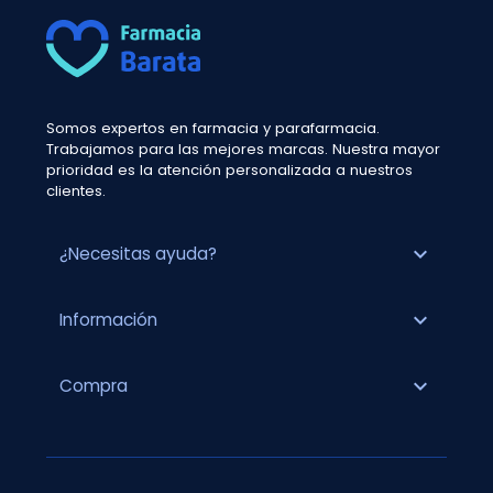
Somos expertos en farmacia y parafarmacia.
Trabajamos para las mejores marcas. Nuestra mayor
prioridad es la atención personalizada a nuestros
clientes.
expand_more
¿Necesitas ayuda?
expand_more
Información
expand_more
Compra