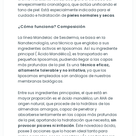
envejecimiento cronológico, que actúa unificando el
tono de piel. Está especialmente indicada para el
cuidado e hidratación de
pieles normales y secas
.
¿Cómo funciona? Composición
La línea Mandelac de Sesderma, se basa en la
Nanotecnología, una técnica que engloba a sus
ingredientes activos en liposomas. Así su ingrediente
principal ( Ácido Mandélico), es transportado en
pequeños liposomas, pudiendo llegar a las capas
más profundas de la piel. Es una
técnica eficaz,
altamente tolerable y no irritativa
, ya que los
liposomas empleados son análogos de nuestras
membranas biológicas.
Entre sus ingredientes principales, el que está en
mayor proporción es el
ácido mandélico,
un AHA de
origen natural, que procede de la hidrólisis de las
almendras amargas, capaz de penetrar y
absorberse lentamente en las capas más profundas
de la piel, aportando la hidratación que necesita,
sin
provocar picores ni irritación
. Éste novedoso ácido,
posee 3 acciones que lo hacen ideal tanto para