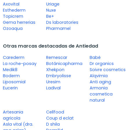
Axovital
Uriage
Esthederm
Nuxe
Topicrem
Be+
Gema herrerias
Ds laboratories
Ozoaqua
Pharmamel
Otras marcas destacadas de Antiedad
Carederm
Remescar
Babé
La roche-posay
Botánicapharma
Dr organics
Medik8
Xhekpon
Soivre cosmetics
Boderm
Embryolisse
Alqvimia
Liposomial
Uresim
Anti aging
Eucerin
Ladival
Armonia
cosmetica
natural
Artesania
Cellfood
agricola
Coup d eclat
Asla vital (dra.
D shila