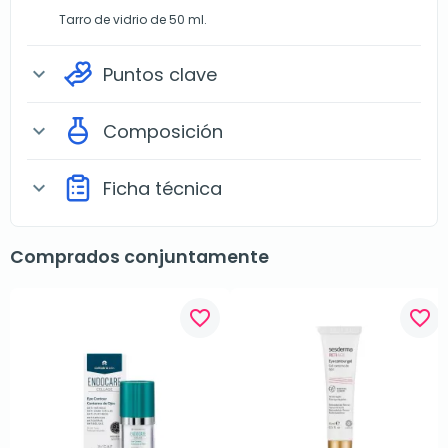
Tarro de vidrio de 50 ml.
Puntos clave
expand_more
Composición
expand_more
Ficha técnica
expand_more
Comprados conjuntamente
favorite_border
favorite_border