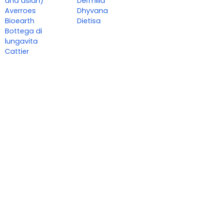
ana aslan)
Dermilid
Averroes
Dhyvana
Bioearth
Dietisa
Bottega di
lungavita
Cattier