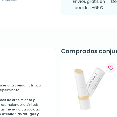
Envíos gratis en
De
pedidos +65€
Comprados conju
favorite_border
a
es una
crema nutritiva
ejecimiento
.
res de crecimiento y
estimulando la síntesis
ulas. Tienen la capacidad
 y atenuar las arrugas y