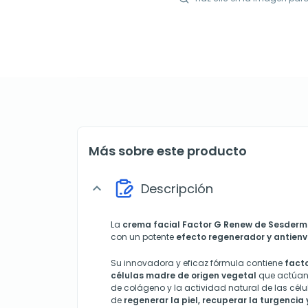
Más sobre este producto
Descripción
expand_more
La
crema facial Factor G Renew de
Sesderm
con un potente
efecto regenerador y antienv
Su innovadora y eficaz fórmula contiene
facto
células madre de origen vegetal
que actúan 
de colágeno y la actividad natural de las cél
de
regenerar la piel, recuperar la turgencia