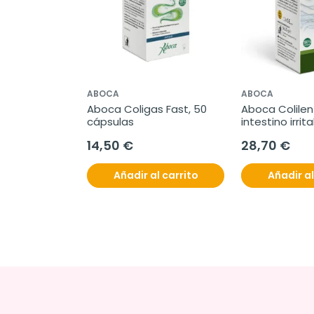
ABOCA
ABOCA
e Tisana, 20 
Aboca Coligas Fast, 50 
Aboca Colilen 
cápsulas
intestino irrita
cápsulas
14,50 €
28,70 €
l carrito
Añadir al carrito
Añadir al