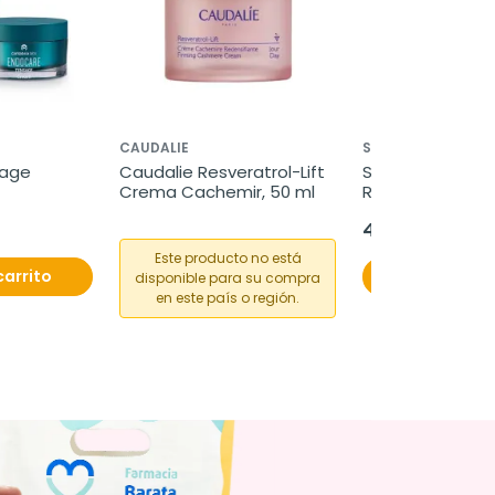
CAUDALIE
SESDERMA
age 
Caudalie Resveratrol-Lift 
Sesderma C-vit 
Crema Cachemir, 50 ml
Radiance fluido 
50 ml
45,96 €
Este producto no está
carrito
Añadir al c
disponible para su compra
en este país o región.