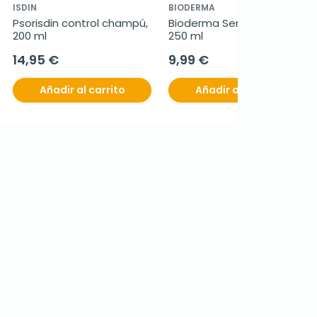
ISDIN
BIODERMA
Psorisdin control champú, 
Bioderma Sensibio H2O, 
200 ml
250 ml
14,95 €
9,99 €
Añadir al carrito
Añadir al carrito