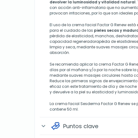
devolver la luminosidad y vitalidad natural
.
con acción anti-inflamatoria que no aumentan 
provocan irritaciones, por lo que son ideales pa
El uso de la crema facial Factor G Renew est
para el cuidado de las
pieles secas y madur
pérdida de elasticidad, manchas, deshidratac
capacidad regeneradorapéida de elastidiresen
limpia y seca, mediante suaves masajes circu
absorción.
Se recomienda aplicar la crema Factor G Ren
días por al mañana y/o por la noche sobre la p
mediante suaves masajes circulares hasta co
Reduce los primeros signos de envejecimiento 
eficaz con este tratamiento de día y de noche
y devuelve a la piel su elasticidad y luminosid
La crema facial Sesderma Factor G Renew se 
contiene 50 ml.
Puntos clave
expand_more