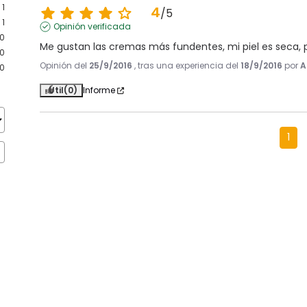
1
4
/
5
1
Opinión verificada
0
Me gustan las cremas más fundentes, mi piel es seca, 
0
Opinión del
25/9/2016
, tras una experiencia del
18/9/2016
por
A
0
Útil
(0)
Informe
1