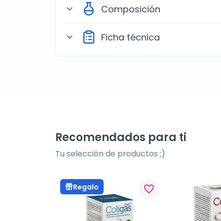
Composición
expand_more
Ficha técnica
expand_more
Recomendados para ti
Tu selección de productos ;)
Regalo
favorite_border
favorite_border