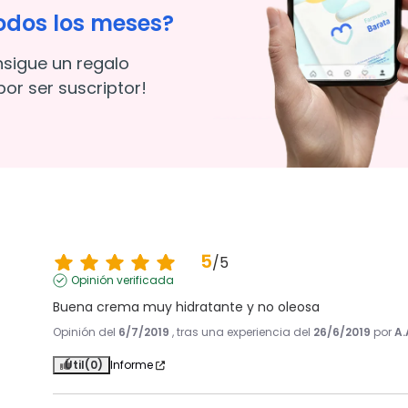
odos los meses?
nsigue un regalo
or ser suscriptor!
5
/
5
Opinión verificada
Buena crema muy hidratante y no oleosa
Opinión del
6/7/2019
, tras una experiencia del
26/6/2019
por
A.
Útil
(0)
Informe