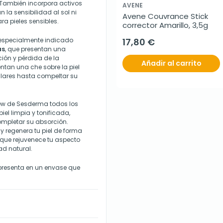
 También incorpora activos
AVENE
la sensibilidad al sol ni
Avene Couvrance Stick 
ra pieles sensibles.
corrector Amarillo, 3,5g
á especialmente indicado
17,80 €
as
, que presentan una
ión y pérdida de la
Añadir al carrito
tan una che sobre la piel
lares hasta compeltar su
ew de Sesderma todos los
iel limpia y tonificada,
mpletar su absorción.
y regenera tu piel de forma
 que rejuvenece tu aspecto
ad natural.
presenta en un envase que