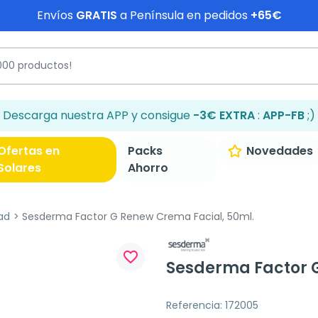
Envíos
GRATIS
a Península en pedidos
+65€
Descarga nuestra APP y consigue
-3€ EXTRA
:
APP-FB
;)
Ofertas en
Packs
Novedades
Solares
Ahorro
ad
Sesderma Factor G Renew Crema Facial, 50ml.
favorite_border
Sesderma Factor G
Referencia: 172005