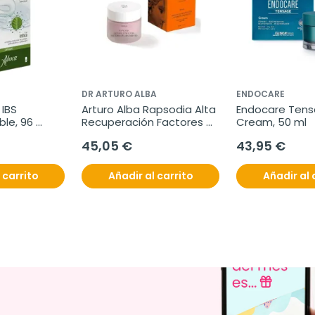
DR ARTURO ALBA
ENDOCARE
IBS 
Arturo Alba Rapsodia Alta 
Endocare Tens
ble, 96 
Recuperación Factores 
Cream, 50 ml
de Crecimiento, 50 ml
45,05 €
43,95 €
 carrito
Añadir al carrito
Añadir al 