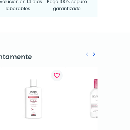
volución en 14 días
Pago 100% seguro
laborables
garantizado
keyboard_arrow_left
keyboard_arrow_right
ntamente
Anterior
Siguiente
favorite_border
favorite_border