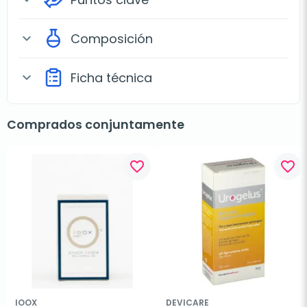
Composición
expand_more
Ficha técnica
expand_more
Comprados conjuntamente
favorite_border
favorite_border
IOOX
DEVICARE