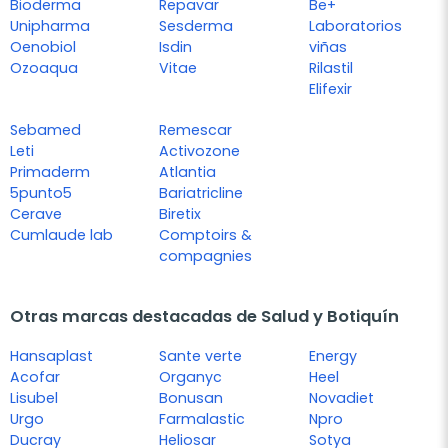
Bioderma
Repavar
Be+
Unipharma
Sesderma
Laboratorios
Oenobiol
Isdin
viñas
Ozoaqua
Vitae
Rilastil
Elifexir
Sebamed
Remescar
Leti
Activozone
Primaderm
Atlantia
5punto5
Bariatricline
Cerave
Biretix
Cumlaude lab
Comptoirs &
compagnies
Otras marcas destacadas de Salud y Botiquín
Hansaplast
Sante verte
Energy
Acofar
Organyc
Heel
Lisubel
Bonusan
Novadiet
Urgo
Farmalastic
Npro
Ducray
Heliosar
Sotya