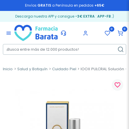
Envíos
GRATIS
a Península en pedidos
+65€
Descarga nuestra APP y consigue
-3€ EXTRA
:
APP-FB
;)
0
0
menu
Inicio
Salud y Botiquín
Cuidado Piel
IOOX PULCRAL Solución + 
favorite_border