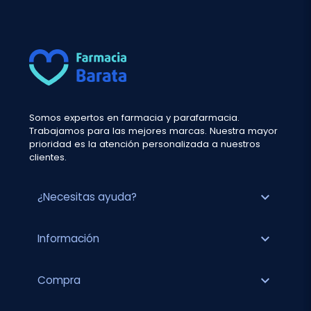
Somos expertos en farmacia y parafarmacia.
Trabajamos para las mejores marcas. Nuestra mayor
prioridad es la atención personalizada a nuestros
clientes.
expand_more
¿Necesitas ayuda?
expand_more
Información
expand_more
Compra