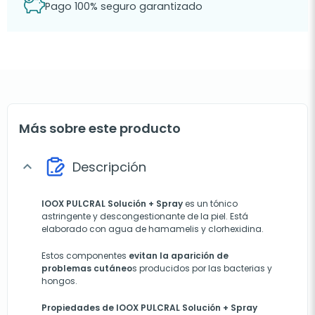
Pago 100% seguro garantizado
Más sobre este producto
Descripción
expand_more
IOOX PULCRAL Solución + Spray
es un tónico
astringente y descongestionante de la piel. Está
elaborado con agua de hamamelis y clorhexidina.
Estos componentes
evitan la aparición de
problemas cutáneo
s producidos por las bacterias y
hongos.
Propiedades de IOOX PULCRAL Solución + Spray