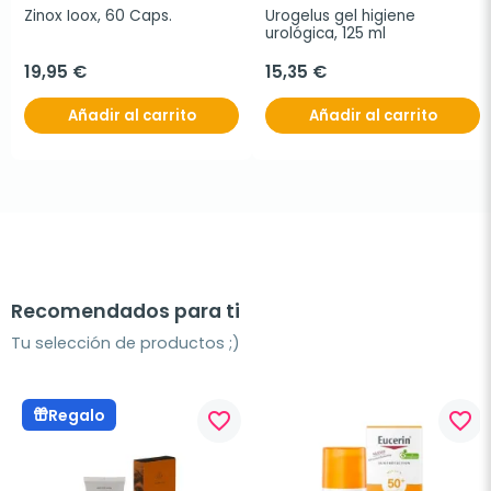
Zinox Ioox, 60 Caps.
Urogelus gel higiene 
urológica, 125 ml
19,95 €
15,35 €
Añadir al carrito
Añadir al carrito
Recomendados para ti
Tu selección de productos ;)
Regalo
favorite_border
favorite_border