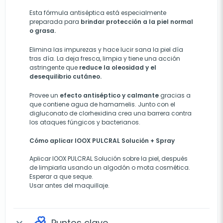
Esta fórmula antiséptica está especialmente
preparada para
brindar protección a la piel normal
o grasa.
Elimina las impurezas y hace lucir sana la piel día
tras día. La deja fresca, limpia y tiene una acción
astringente que
reduce la oleosidad y el
desequilibrio cutáneo.
Provee un
efecto antiséptico y calmante
gracias a
que contiene agua de hamamelis. Junto con el
digluconato de clorhexidina crea una barrera contra
los ataques fúngicos y bacterianos.
Cómo aplicar IOOX PULCRAL Solución + Spray
Aplicar IOOX PULCRAL Solución sobre la piel, después
de limpiarla usando un algodón o mota cosmética.
Esperar a que seque.
Usar antes del maquillaje.
Puntos clave
expand_more