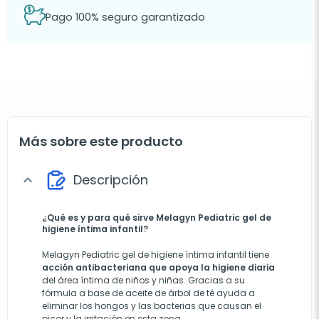
Pago 100% seguro garantizado
Más sobre este producto
Descripción
expand_more
¿Qué es y para qué sirve Melagyn Pediatric gel de
higiene íntima infantil?
Melagyn Pediatric gel de higiene íntima infantil tiene
acción antibacteriana que apoya la higiene diaria
del área íntima de niños y niñas. Gracias a su
fórmula a base de aceite de árbol de té ayuda a
eliminar los hongos y las bacterias que causan el
picor y la irritación en esta zona.