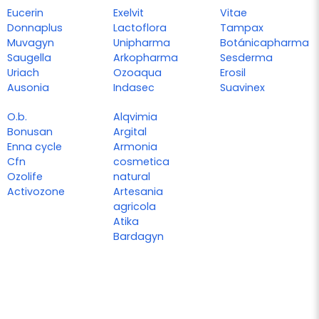
Eucerin
Exelvit
Vitae
Donnaplus
Lactoflora
Tampax
Muvagyn
Unipharma
Botánicapharma
Saugella
Arkopharma
Sesderma
Uriach
Ozoaqua
Erosil
Ausonia
Indasec
Suavinex
O.b.
Alqvimia
Bonusan
Argital
Enna cycle
Armonia
Cfn
cosmetica
Ozolife
natural
Activozone
Artesania
agricola
Atika
Bardagyn