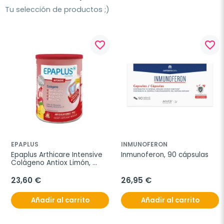
Tu selección de productos ;)
favorite_border
favorite_border
EPAPLUS
INMUNOFERON
Epaplus Arthicare Intensive 
Inmunoferon, 90 cápsulas
Colágeno Antiox Limón, 
288g
23,60 €
26,95 €
Añadir al carrito
Añadir al carrito