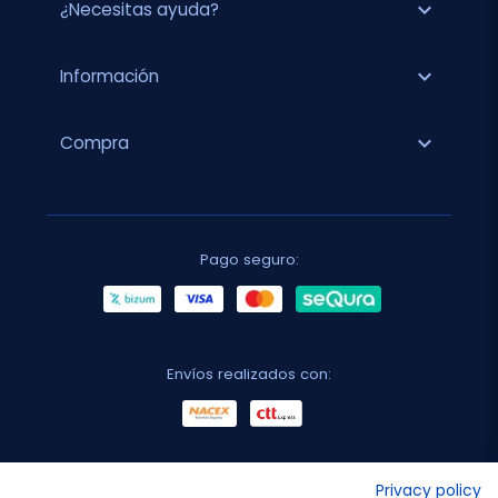
expand_more
¿Necesitas ayuda?
expand_more
Información
expand_more
Compra
Pago seguro:
Envíos realizados con:
No lo decimos nosotros...
Privacy policy