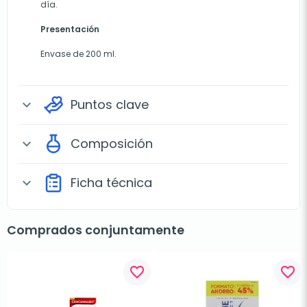
día.
Presentación
Envase de 200 ml.
Puntos clave
expand_more
Composición
expand_more
Ficha técnica
expand_more
Comprados conjuntamente
favorite_border
favorite_border