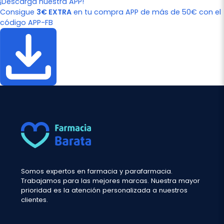
¡Descarga nuestra APP!
Consigue
3€ EXTRA
en tu compra APP de más de 50€ con el
código APP-FB
Somos expertos en farmacia y parafarmacia.
Trabajamos para las mejores marcas. Nuestra mayor
prioridad es la atención personalizada a nuestros
clientes.