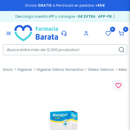
Envíos
GRATIS
a Península en pedidos
+65€
Descarga nuestra APP y consigue
-3€ EXTRA
:
APP-FB
;)
0
0
menu
Inicio
Higiene
Higiene íntima femenina
Geles íntimos
Melagy
favorite_border