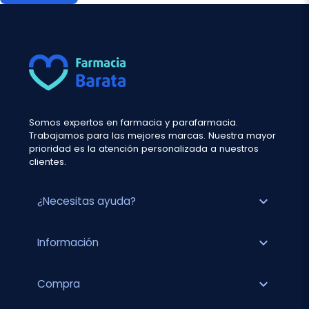
Somos expertos en farmacia y parafarmacia.
Trabajamos para las mejores marcas. Nuestra mayor
prioridad es la atención personalizada a nuestros
clientes.
expand_more
¿Necesitas ayuda?
expand_more
Información
expand_more
Compra