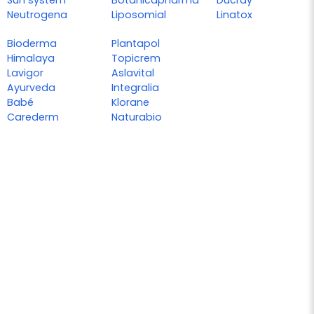
Neutrogena
Liposomial
Linatox
Bioderma
Plantapol
Himalaya
Topicrem
Lavigor
Aslavital
Ayurveda
Integralia
Babé
Klorane
Carederm
Naturabio