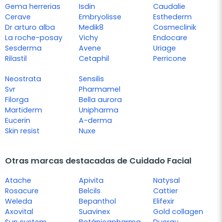
Gema herrerias
Isdin
Caudalie
Cerave
Embryolisse
Esthederm
Dr arturo alba
Medik8
Cosmeclinik
La roche-posay
Vichy
Endocare
Sesderma
Avene
Uriage
Rilastil
Cetaphil
Perricone
Neostrata
Sensilis
Svr
Pharmamel
Filorga
Bella aurora
Martiderm
Unipharma
Eucerin
A-derma
Skin resist
Nuxe
Otras marcas destacadas de Cuidado Facial
Atache
Apivita
Natysal
Rosacure
Belcils
Cattier
Weleda
Bepanthol
Elifexir
Axovital
Suavinex
Gold collagen
Sun system
Botánicapharma
Ducray