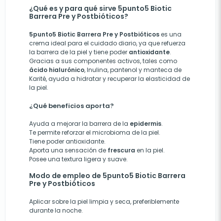
¿Qué es y para qué sirve 5punto5 Biotic
Barrera Pre y Postbióticos?
5punto5 Biotic Barrera Pre y Postbióticos
es una
crema ideal para el cuidado diario, ya que refuerza
la barrera de la piel y tiene poder
antioxidante
.
Gracias a sus componentes activos, tales como
ácido hialurónico
, Inulina, pantenol y manteca de
Karité, ayuda a hidratar y recuperar la elasticidad de
la piel.
¿Qué beneficios aporta?
Ayuda a mejorar la barrera de la
epidermis
.
Te permite reforzar el microbioma de la piel.
Tiene poder antioxidante.
Aporta una sensación de
frescura
en la piel.
Posee una textura ligera y suave.
Modo de empleo de 5punto5 Biotic Barrera
Pre y Postbióticos
Aplicar sobre la piel limpia y seca, preferiblemente
durante la noche.