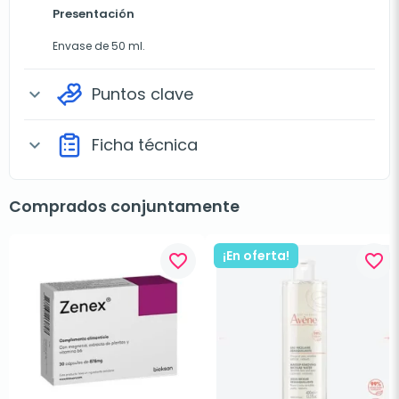
Presentación
Envase de 50 ml.
Puntos clave
expand_more
Ficha técnica
expand_more
Comprados conjuntamente
¡En oferta!
favorite_border
favorite_border