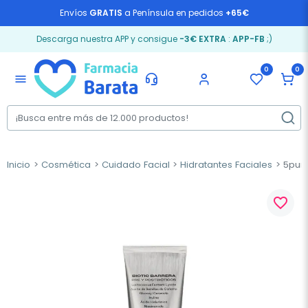
Envíos
GRATIS
a Península en pedidos
+65€
Descarga nuestra APP y consigue
-3€ EXTRA
:
APP-FB
;)
0
0
menu
Inicio
Cosmética
Cuidado Facial
Hidratantes Faciales
5punto
favorite_border