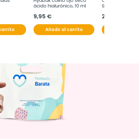
sulas
Hyabak colirio ojo seco 
Cumlaude Lab D
ácido hialurónico, 10 ml
Silueta, 60 cáps
9,95 €
27,95 €
carrito
Añadir al carrito
Añadir al c