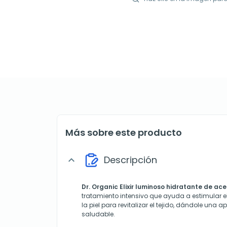
Más sobre este producto
Descripción
expand_more
Dr. Organic Elixir luminoso hidratante de ac
tratamiento intensivo que ayuda a estimular 
la piel para revitalizar el tejido, dándole una a
saludable.