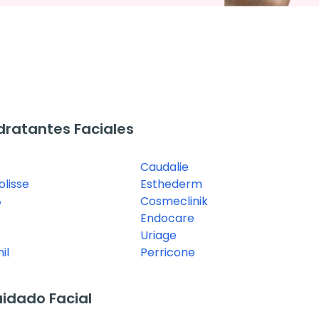
ratantes Faciales
Caudalie
lisse
Esthederm
8
Cosmeclinik
Endocare
Uriage
il
Perricone
idado Facial