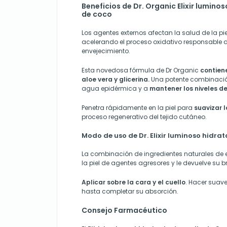
Beneficios de Dr. Organic Elixir lumino
de coco
Los agentes externos afectan la salud de la pi
acelerando el proceso oxidativo responsable d
envejecimiento.
Esta novedosa fórmula de Dr Organic
contiene
aloe vera y glicerina.
Una potente combinació
agua epidérmica y a
mantener los niveles d
Penetra rápidamente en la piel para
suavizar 
proceso regenerativo del tejido cutáneo.
Modo de uso de Dr. Elixir luminoso hidra
La combinación de ingredientes naturales de es
la piel de agentes agresores y le devuelve su bri
Aplicar sobre la cara y el cuello
. Hacer suav
hasta completar su absorción.
Consejo Farmacéutico