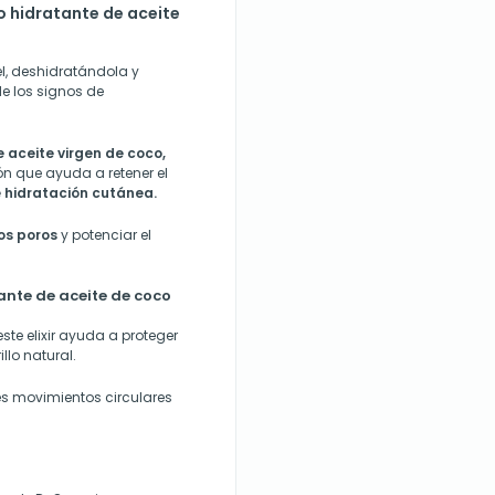
so hidratante de aceite
el, deshidratándola y
e los signos de
 aceite virgen de coco,
n que ayuda a retener el
e hidratación cutánea.
los poros
y potenciar el
tante de aceite de coco
te elixir ayuda a proteger
llo natural.
es movimientos circulares