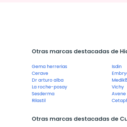
Otras marcas destacadas de Hid
Gema herrerias
Isdin
Cerave
Embryo
Dr arturo alba
Medik
La roche-posay
Vichy
Sesderma
Avene
Rilastil
Cetaph
Otras marcas destacadas de Cu