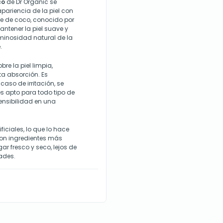
co
de Dr Organic se
ariencia de la piel con
ite de coco, conocido por
ntener la piel suave y
minosidad natural de la
.
e la piel limpia,
a absorción. Es
caso de irritación, se
s apto para todo tipo de
sensibilidad en una
ificiales, lo que lo hace
on ingredientes más
r fresco y seco, lejos de
dades.