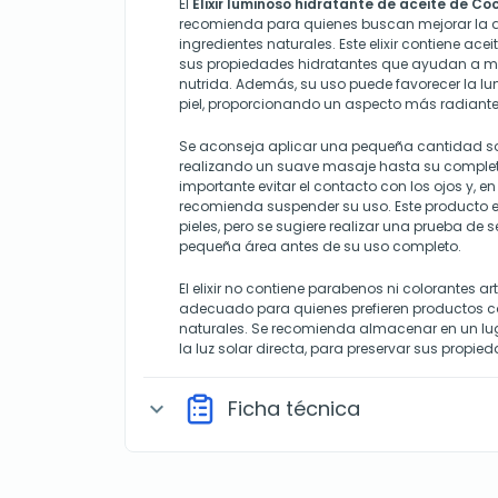
El
Elixir luminoso hidratante de aceite de Co
recomienda para quienes buscan mejorar la ap
ingredientes naturales. Este elixir contiene ace
sus propiedades hidratantes que ayudan a ma
nutrida. Además, su uso puede favorecer la lu
piel, proporcionando un aspecto más radiante
Se aconseja aplicar una pequeña cantidad sobr
realizando un suave masaje hasta su complet
importante evitar el contacto con los ojos y, en 
recomienda suspender su uso. Este producto e
pieles, pero se sugiere realizar una prueba de 
pequeña área antes de su uso completo.
El elixir no contiene parabenos ni colorantes art
adecuado para quienes prefieren productos c
naturales. Se recomienda almacenar en un luga
la luz solar directa, para preservar sus propie
Ficha técnica
expand_more