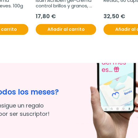
ema 
Isdin Acniben gel-crema 
Retilut, 60 cap
eves. 100g
control brillos y granos, 
40 ml
17,80 €
32,50 €
 carrito
Añadir al carrito
Añadir al 
odos los meses?
nsigue un regalo
or ser suscriptor!