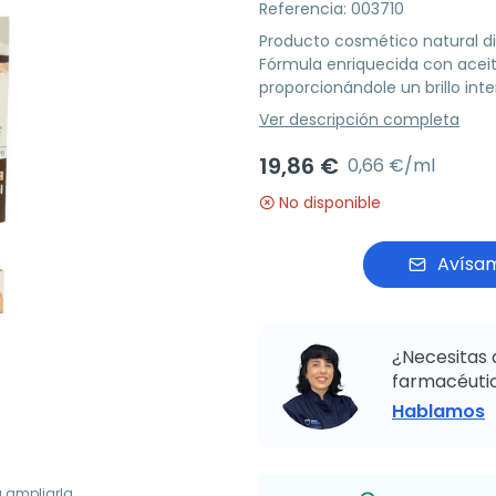
Referencia: 003710
Producto cosmético natural d
Fórmula enriquecida con aceite
proporcionándole un brillo inte
Ver descripción completa
19,86 €
0,66 €/ml
No disponible
Avísam
¿Necesitas 
farmacéutic
Hablamos
a ampliarla