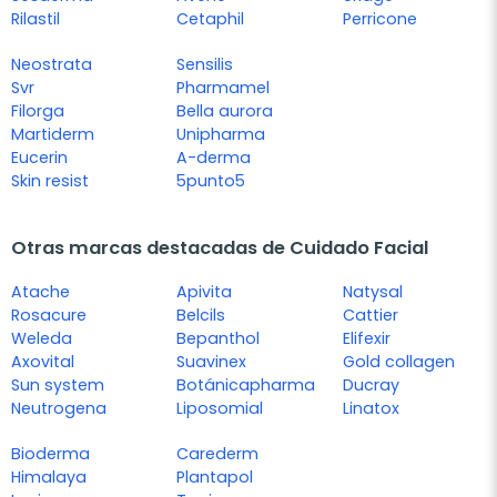
Rilastil
Cetaphil
Perricone
Neostrata
Sensilis
Svr
Pharmamel
Filorga
Bella aurora
Martiderm
Unipharma
Eucerin
A-derma
Skin resist
5punto5
Otras marcas destacadas de Cuidado Facial
Atache
Apivita
Natysal
Rosacure
Belcils
Cattier
Weleda
Bepanthol
Elifexir
Axovital
Suavinex
Gold collagen
Sun system
Botánicapharma
Ducray
Neutrogena
Liposomial
Linatox
Bioderma
Carederm
Himalaya
Plantapol