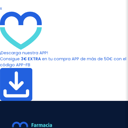
x
¡Descarga nuestra APP!
Consigue
3€ EXTRA
en tu compra APP de más de 50€ con el
código APP-FB