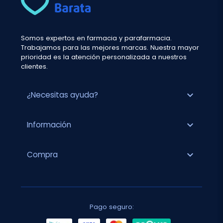
Somos expertos en farmacia y parafarmacia.
Trabajamos para las mejores marcas. Nuestra mayor
prioridad es la atención personalizada a nuestros
clientes.
expand_more
¿Necesitas ayuda?
expand_more
Información
expand_more
Compra
Pago seguro: