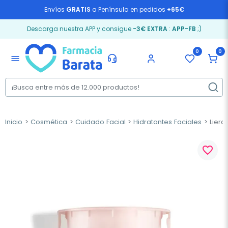
Envíos
GRATIS
a Península en pedidos
+65€
Descarga nuestra APP y consigue
-3€ EXTRA
:
APP-FB
;)
0
0
menu
Inicio
Cosmética
Cuidado Facial
Hidratantes Faciales
Liera
favorite_border