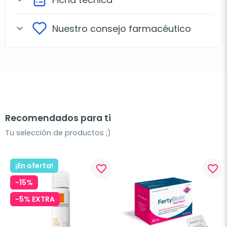
Nuestro consejo farmacéutico
expand_more
Recomendados para ti
Tu selección de productos ;)
¡En oferta!
favorite_border
favorite_border
-15%
-5% EXTRA