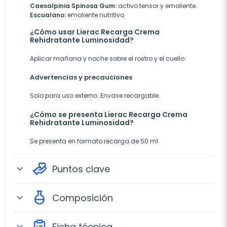
Caesalpinia Spinosa Gum:
activo tensor y emoliente.
Escualano:
emoliente nutritivo.
¿Cómo usar Lierac Recarga Crema
Rehidratante Luminosidad?
Aplicar mañana y noche sobre el rostro y el cuello.
Advertencias y precauciones
Solo para uso externo. Envase recargable.
¿Cómo se presenta Lierac Recarga Crema
Rehidratante Luminosidad?
Se presenta en formato recarga de 50 ml.
Puntos clave
expand_more
Composición
expand_more
Ficha técnica
expand_more