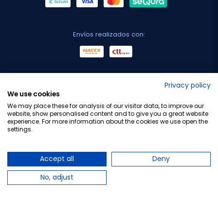
Envíos realizados con:
No lo decimos nosotros...
Privacy policy
We use cookies
¡Tu opinión es importante!
We may place these for analysis of our visitor data, to improve our
website, show personalised content and to give you a great website
experience. For more information about the cookies we use open the
settings.
Copyright © 2010-2026 Farmacia Barata S.L. Todos los
derechos reservados.
Accept all
Deny
No, adjust
Total:
20,85 €