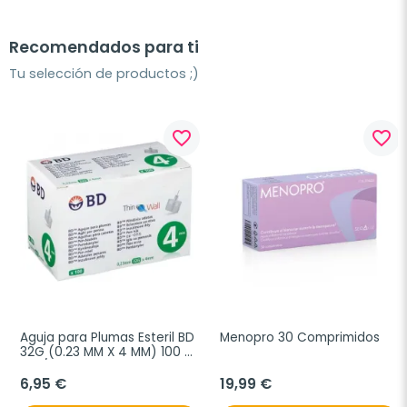
Recomendados para ti
Tu selección de productos ;)
favorite_border
favorite_border
Aguja para Plumas Esteril BD 
Menopro 30 Comprimidos
32G (0.23 MM X 4 MM) 100 
uds/caja
6,95 €
19,99 €