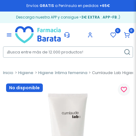
Envíos
GRATIS
a Península en pedidos
+65€
Descarga nuestra APP y consigue
-3€ EXTRA
:
APP-FB
;)
0
0
menu
Inicio
Higiene
Higiene íntima femenina
Cumlaude Lab Higiene 
No disponible
favorite_border