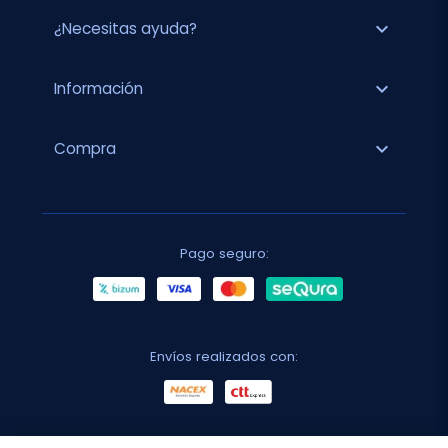
expand_more
¿Necesitas ayuda?
expand_more
Información
expand_more
Compra
Pago seguro:
Envíos realizados con: