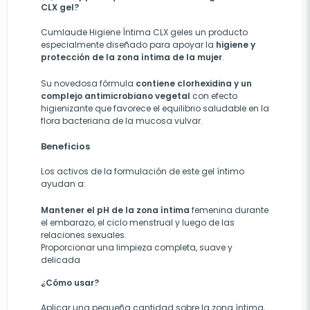
CLX gel?
Cumlaude Higiene Íntima CLX geles un producto
especialmente diseñado para apoyar la
higiene y
protección de la zona íntima de la mujer
.
Su novedosa fórmula
contiene clorhexidina y un
complejo antimicrobiano vegetal
con efecto
higienizante que favorece el equilibrio saludable en la
flora bacteriana de la mucosa vulvar.
Beneficios
Los activos de la formulación de este gel íntimo
ayudan a:
Mantener el pH de la zona íntima
femenina durante
el embarazo, el ciclo menstrual y luego de las
relaciones sexuales.
Proporcionar una limpieza completa, suave y
delicada
¿Cómo usar?
A
plicar una pequeña cantidad sobre la zona íntima,