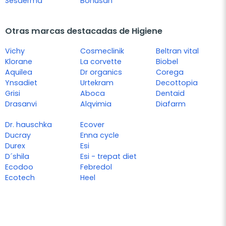
Sesderma
Bonusan
Otras marcas destacadas de Higiene
Vichy
Cosmeclinik
Beltran vital
Klorane
La corvette
Biobel
Aquilea
Dr organics
Corega
Ynsadiet
Urtekram
Decottopia
Grisi
Aboca
Dentaid
Drasanvi
Alqvimia
Diafarm
Dr. hauschka
Ecover
Ducray
Enna cycle
Durex
Esi
D´shila
Esi - trepat diet
Ecodoo
Febredol
Ecotech
Heel