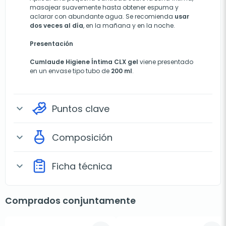
masajear suavemente hasta obtener espuma y
aclarar con abundante agua. Se recomienda
usar
dos veces al día
, en la mañana y en la noche.
Presentación
Cumlaude Higiene Íntima CLX gel
viene presentado
en un envase tipo tubo de
200 ml
.
Puntos clave
expand_more
Composición
expand_more
Ficha técnica
expand_more
Comprados conjuntamente