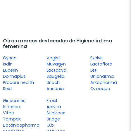
Otras marcas destacadas de Higiene íntima
femenina
Gynea
Vagisil
Exelvit
Isdin
Muvagyn
Lactoflora
Eucerin
Lactacyd
Leti
Donnaplus
Saugella
Unipharma
Procare health
Uriach
Arkopharma
Seid
Ausonia
Ozoaqua
Ginecanes
Erosil
Indasec
Apivita
Vitae
Suavinex
Tampax
Uriage
Botánicapharma
O.b.