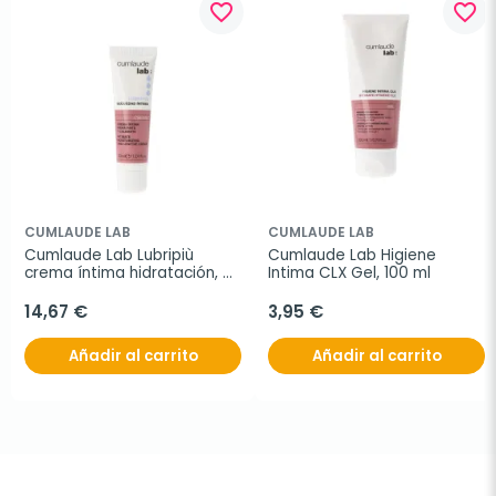
favorite_border
favorite_border
CUMLAUDE LAB
CUMLAUDE LAB
Cumlaude Lab Lubripiù 
Cumlaude Lab Higiene 
crema íntima hidratación, 
Intima CLX Gel, 100 ml
30 ml
14,67 €
3,95 €
Añadir al carrito
Añadir al carrito