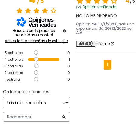
4
/
5
/
5
Opinión verificada
NO LO HE PROBADO
Opinión del
13/1/2023
, tras una
experiencia del
20/12/2022
por
Basado en
1
opiniones
A.A.
sometidas a control
Ver todas las reseñas de este sitio
Útil
(0)
Informe
5
estrellas
0
4
estrellas
1
1
3
estrellas
0
2
estrellas
0
1
estrella
0
Ordenar las opiniones