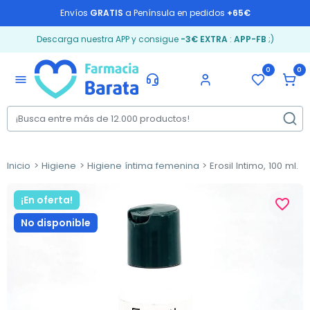
Envíos
GRATIS
a Península en pedidos
+65€
Descarga nuestra APP y consigue
-3€ EXTRA
:
APP-FB
;)
0
0
menu
Inicio
Higiene
Higiene íntima femenina
Erosil Intimo, 100 ml.
¡En oferta!
favorite_border
No disponible