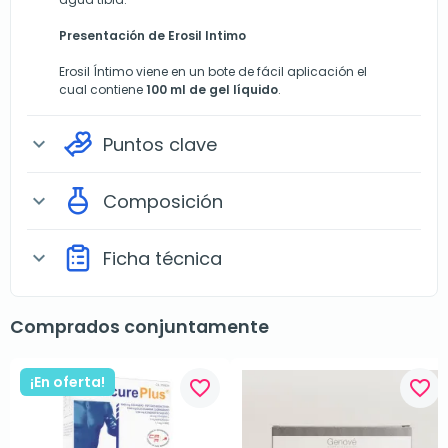
Presentación de Erosil Intimo
Erosil Íntimo viene en un bote de fácil aplicación el
cual contiene
100 ml de gel líquido
.
Puntos clave
expand_more
Composición
expand_more
Ficha técnica
expand_more
Comprados conjuntamente
¡En oferta!
favorite_border
favorite_border