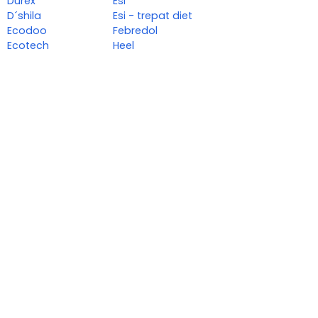
Durex
Esi
D´shila
Esi - trepat diet
Ecodoo
Febredol
Ecotech
Heel