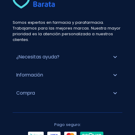
Somos expertos en farmacia y parafarmacia.
Trabajamos para las mejores marcas. Nuestra mayor
prioridad es la atención personalizada a nuestros
clientes.
expand_more
¿Necesitas ayuda?
expand_more
Información
expand_more
Compra
Pago seguro: