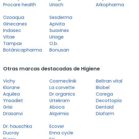
Procare health
Uriach
Arkopharma
Ozoaqua
Sesderma
Ginecanes
Apivita
Indasec
Suavinex
Vitae
Uriage
Tampax
O.b.
Botánicapharma
Bonusan
Otras marcas destacadas de Higiene
Vichy
Cosmeclinik
Beltran vital
Klorane
La corvette
Biobel
Aquilea
Dr organics
Corega
Ynsadiet
Urtekram
Decottopia
Grisi
Aboca
Dentaid
Drasanvi
Alqvimia
Diafarm
Dr. hauschka
Ecover
Ducray
Enna cycle