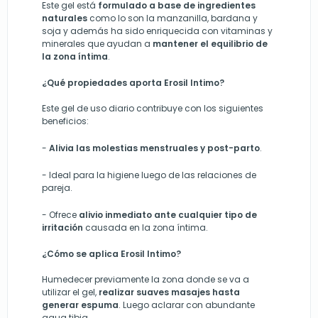
Este gel está
formulado a base de ingredientes
naturales
como lo son la manzanilla, bardana y
soja y además ha sido enriquecida con vitaminas y
minerales que ayudan a
mantener el equilibrio de
la zona íntima
.
¿Qué propiedades aporta Erosil Intimo?
Este gel de uso diario contribuye con los siguientes
beneficios:
-
Alivia las molestias menstruales y post-parto
.
- Ideal para la higiene luego de las relaciones de
pareja.
-
Ofrece
alivio inmediato ante cualquier tipo de
irritación
causada en la zona
íntima
.
¿Cómo se aplica Erosil Intimo?
Humedecer previamente la zona donde se va a
utilizar el gel,
realizar suaves masajes hasta
generar espuma
. Luego aclarar con abundante
agua tibia.