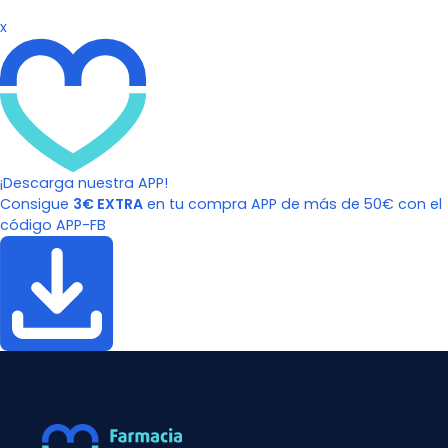
x
¡Descarga nuestra APP!
Consigue
3€ EXTRA
en tu compra APP de más de 50€ con el
código APP-FB