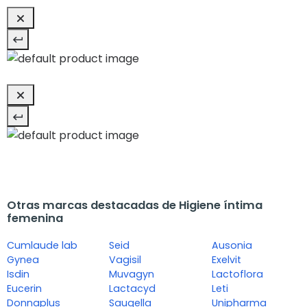
Otras marcas destacadas de Higiene íntima
femenina
Cumlaude lab
Seid
Ausonia
Gynea
Vagisil
Exelvit
Isdin
Muvagyn
Lactoflora
Eucerin
Lactacyd
Leti
Donnaplus
Saugella
Unipharma